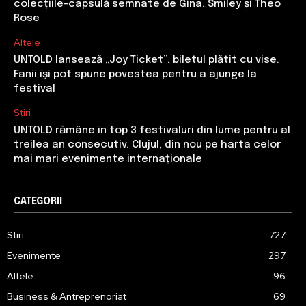
colecțiile-capsulă semnate de Gina, Smiley și Theo
Rose
Altele
UNTOLD lansează „Joy Ticket”, biletul plătit cu vise.
Fanii își pot spune povestea pentru a ajunge la
festival
Stiri
UNTOLD rămâne în top 3 festivaluri din lume pentru al
treilea an consecutiv. Clujul, din nou pe harta celor
mai mari evenimente internaționale
CATEGORII
Stiri
727
Evenimente
297
Altele
96
Business & Antreprenoriat
69