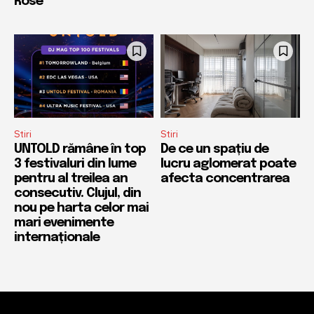
Rose
Stiri
Stiri
UNTOLD rămâne în top
De ce un spațiu de
3 festivaluri din lume
lucru aglomerat poate
pentru al treilea an
afecta concentrarea
consecutiv. Clujul, din
nou pe harta celor mai
mari evenimente
internaționale