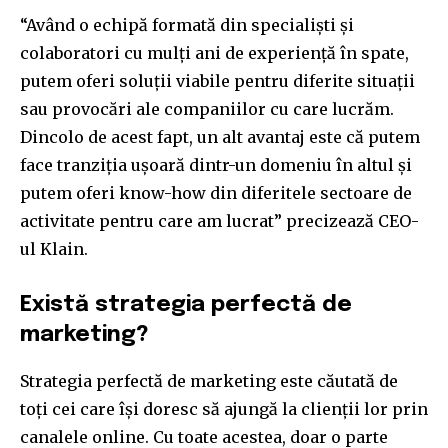
“Având o echipă formată din specialiști și
colaboratori cu mulți ani de experiență în spate,
putem oferi soluții viabile pentru diferite situații
sau provocări ale companiilor cu care lucrăm.
Dincolo de acest fapt, un alt avantaj este că putem
face tranziția ușoară dintr-un domeniu în altul și
putem oferi know-how din diferitele sectoare de
activitate pentru care am lucrat” precizează CEO-
ul Klain.
Join our community of
SUBSCRIBERS and be part of the
Există strategia perfectă de
conversation.
marketing?
To subscribe, simply enter your email address on our website
Strategia perfectă de marketing este căutată de
or click the subscribe button below. Don't worry, we respect
toți cei care își doresc să ajungă la clienții lor prin
your privacy and won't spam your inbox. Your information is
safe with us.
canalele online. Cu toate acestea, doar o parte