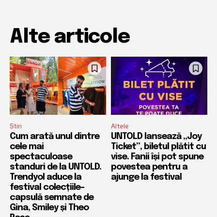
Alte articole
Stiri
Altele
Cum arată unul dintre
UNTOLD lansează „Joy
cele mai
Ticket”, biletul plătit cu
spectaculoase
vise. Fanii își pot spune
standuri de la UNTOLD.
povestea pentru a
Trendyol aduce la
ajunge la festival
festival colecțiile-
capsulă semnate de
Gina, Smiley și Theo