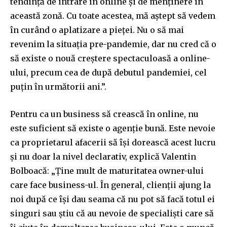
tendință de intrare în online și de menținere în
această zonă. Cu toate acestea, mă aștept să vedem
în curând o aplatizare a pieței. Nu o să mai
revenim la situația pre-pandemie, dar nu cred că o
să existe o nouă creștere spectaculoasă a online-
ului, precum cea de după debutul pandemiei, cel
puțin în următorii ani.”.
Pentru ca un business să crească în online, nu
este suficient să existe o agenție bună. Este nevoie
ca proprietarul afacerii să își dorească acest lucru
și nu doar la nivel declarativ, explică Valentin
Bolboacă: „Ține mult de maturitatea owner-ului
care face business-ul. În general, clienții ajung la
noi după ce își dau seama că nu pot să facă totul ei
singuri sau știu că au nevoie de specialiști care să