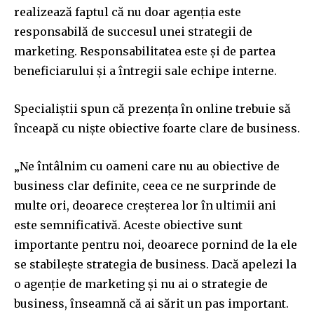
realizează faptul că nu doar agenția este
responsabilă de succesul unei strategii de
marketing. Responsabilitatea este și de partea
beneficiarului și a întregii sale echipe interne.
SUBSCRIBE
Specialiștii spun că prezența în online trebuie să
I've read and accept the
Privacy Policy
.
înceapă cu niște obiective foarte clare de business.
„Ne întâlnim cu oameni care nu au obiective de
32,111
32,214
11,243
business clar definite, ceea ce ne surprinde de
Cititori
Cititori
Cititori
multe ori, deoarece creșterea lor în ultimii ani
este semnificativă. Aceste obiective sunt
importante pentru noi, deoarece pornind de la ele
se stabilește strategia de business. Dacă apelezi la
o agenție de marketing și nu ai o strategie de
business, înseamnă că ai sărit un pas important.