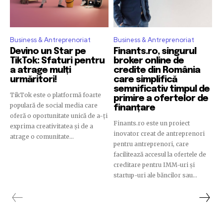
Business & Antreprenoriat
Business & Antreprenoriat
Devino un Star pe
Finants.ro, singurul
TikTok: Sfaturi pentru
broker online de
a atrage mulți
credite din România
urmăritori!
care simplifică
semnificativ timpul de
TikTok este o platformă foarte
primire a ofertelor de
populară de social media care
finanțare
oferă o oportunitate unică de a-ți
Finants.ro este un proiect
exprima creativitatea și de a
inovator creat de antreprenori
atrage o comunitate...
pentru antreprenori, care
facilitează accesul la ofertele de
creditare pentru IMM-uri și
startup-uri ale băncilor sau...