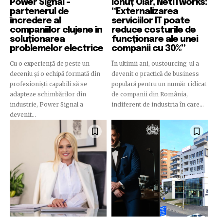
Power Signal –
Ionuț Olar, NetiTworks:
partenerul de
“Externalizarea
încredere al
serviciilor IT poate
companiilor clujene în
reduce costurile de
soluționarea
funcționare ale unei
problemelor electrice
companii cu 30%”
Cu o experiență de peste un
În ultimii ani, oustourcing-ul a
deceniu și o echipă formată din
devenit o practică de business
profesioniști capabili să se
populară pentru un număr ridicat
adapteze schimbărilor din
de companii din România,
industrie, Power Signal a
indiferent de industria în care...
devenit...