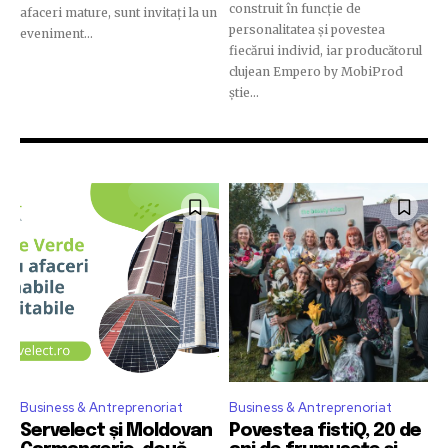
construit în funcție de
afaceri mature, sunt invitați la un
personalitatea și povestea
eveniment...
fiecărui individ, iar producătorul
clujean Empero by MobiProd
știe...
Join our community of
SUBSCRIBERS and be part of the
conversation.
To subscribe, simply enter your email address on our website
Business & Antreprenoriat
Business & Antreprenoriat
or click the subscribe button below. Don't worry, we respect
your privacy and won't spam your inbox. Your information is
Servelect și Moldovan
Povestea fistiQ, 20 de