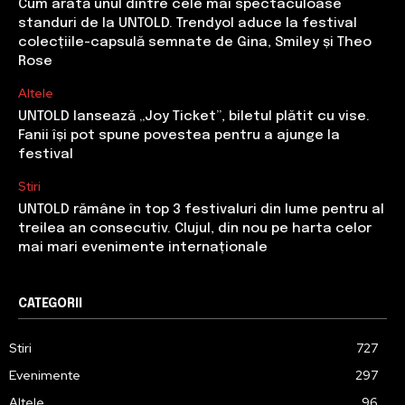
Cum arată unul dintre cele mai spectaculoase
standuri de la UNTOLD. Trendyol aduce la festival
colecțiile-capsulă semnate de Gina, Smiley și Theo
Rose
Altele
UNTOLD lansează „Joy Ticket”, biletul plătit cu vise.
Fanii își pot spune povestea pentru a ajunge la
festival
Stiri
UNTOLD rămâne în top 3 festivaluri din lume pentru al
treilea an consecutiv. Clujul, din nou pe harta celor
mai mari evenimente internaționale
CATEGORII
Stiri
727
Evenimente
297
Altele
96