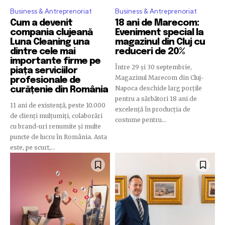
Business & Antreprenoriat
Business & Antreprenoriat
Cum a devenit
18 ani de Marecom:
compania clujeană
Eveniment special la
Luna Cleaning una
magazinul din Cluj cu
dintre cele mai
reduceri de 20%
importante firme pe
Între 29 și 30 septembrie,
piața serviciilor
Magazinul Marecom din Cluj-
profesionale de
Napoca deschide larg porțile
curățenie din România
pentru a sărbători 18 ani de
11 ani de existență, peste 10.000
excelență în producția de
de clienți mulțumiți, colaborări
costume pentru...
cu brand-uri renumite și multe
puncte de lucru în România. Asta
este, pe scurt,...