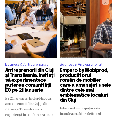
Business & Antreprenoriat
Business & Antreprenoriat
Antreprenorii din Cluj
Empero by Mobiprod,
și Transilvania, invitați
producătorul
să experimenteze
român de mobilier
puterea comunității
care a amenajat unele
EO pe 21 ianuarie
dintre cele mai
emblematice localuri
Pe 21 ianuarie, la Cluj-Napoca,
din Cluj
antreprenorii din Cluj și din
Interiorul unui spațiu este
întreaga Transilvanie, cu
întotdeauna bine definit și
experiență în conducerea unor