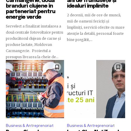
Carmangerie, două
ani de frumusețe și
safe with us.
branduri clujene în
idealuri împlinite
parteneriat pentru
2 decenii, mii de ore de muncă,
energie verde
mii de oameni fericiți și
Servelect a finalizat instalarea a
împliniți, servicii oferite cu mare
două centrale fotovoltaice pentru
atenție la detalii, personal foarte
producătorul clujean de carne și
SUBSCRIBE
bine pregătit,...
produse lactate, Moldovan
Carmangerie. Proiectul a
I've read and accept the
Privacy Policy
.
presupus livrarea la cheie de...
32,111
32,214
11,243
Cititori
Cititori
Cititori
Business & Antreprenoriat
Business & Antreprenoriat