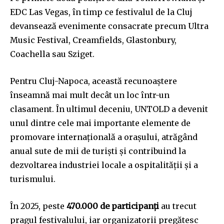
EDC Las Vegas, în timp ce festivalul de la Cluj
devansează evenimente consacrate precum Ultra
Music Festival, Creamfields, Glastonbury,
Coachella sau Sziget.
Pentru Cluj-Napoca, această recunoaștere
înseamnă mai mult decât un loc într-un
clasament. În ultimul deceniu, UNTOLD a devenit
unul dintre cele mai importante elemente de
promovare internațională a orașului, atrăgând
anual sute de mii de turiști și contribuind la
dezvoltarea industriei locale a ospitalității și a
Join our community of
turismului.
SUBSCRIBERS and be part of the
conversation.
În 2025, peste
470.000 de participanți
au trecut
pragul festivalului, iar organizatorii pregătesc
To subscribe, simply enter your email address on our website