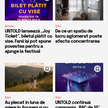
Altele
Stiri
UNTOLD lansează „Joy
De ce un spațiu de
Ticket”, biletul plătit cu
lucru aglomerat poate
vise. Fanii își pot spune
afecta concentrarea
povestea pentru a
ajunge la festival
Stiri
Stiri
Au plecat în luna de
UNTOLD continuă
miere în Apuseni și nu
campania „BAC de 10”.