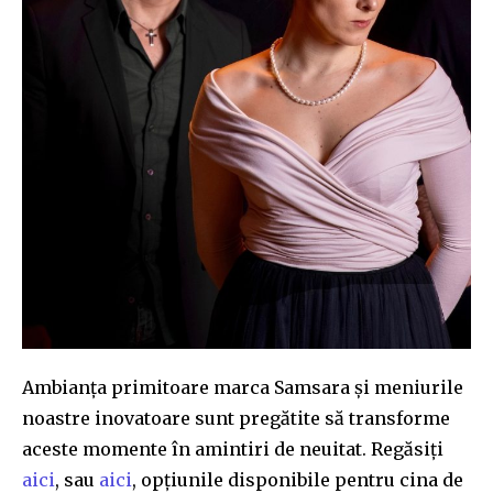
32,111
32,214
11,243
Cititori
Cititori
Cititori
Ambianța primitoare marca Samsara și meniurile
noastre inovatoare sunt pregătite să transforme
aceste momente în amintiri de neuitat. Regăsiți
aici
, sau
aici
, opțiunile disponibile pentru cina de