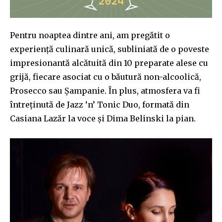
Join our community of
SUBSCRIBERS and be part of the
Pentru noaptea dintre ani, am pregătit o
conversation.
experiență culinară unică, subliniată de o poveste
impresionantă alcătuită din 10 preparate alese cu
To subscribe, simply enter your email address on our website
grijă, fiecare asociat cu o băutură non-alcoolică,
or click the subscribe button below. Don't worry, we respect
your privacy and won't spam your inbox. Your information is
Prosecco sau Șampanie. În plus, atmosfera va fi
safe with us.
întreținută de Jazz ‘n’ Tonic Duo, formată din
Casiana Lazăr la voce și Dima Belinski la pian.
SUBSCRIBE
I've read and accept the
Privacy Policy
.