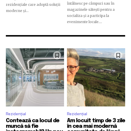
întâlnesc pe câmpuri sau în
rezidențiale care adoptă soluții
magazinele sătești pentru a
moderne și...
socializa și a participa la
evenimente locale....
Join our community of
SUBSCRIBERS and be part of the
conversation.
To subscribe, simply enter your email address on our website
or click the subscribe button below. Don't worry, we respect
your privacy and won't spam your inbox. Your information is
safe with us.
Rezidențial
Rezidențial
Contează ca locul de
Am locuit timp de 3 zile
muncă să fie
în cea mai modernă