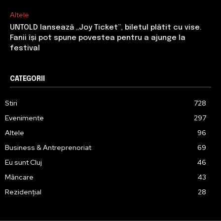
Altele
UNTOLD lansează „Joy Ticket”, biletul plătit cu vise.
Fanii își pot spune povestea pentru a ajunge la
festival
CATEGORII
Stiri
728
Evenimente
297
Altele
96
Business & Antreprenoriat
69
Eu sunt Cluj
46
Mâncare
43
Rezidențial
28