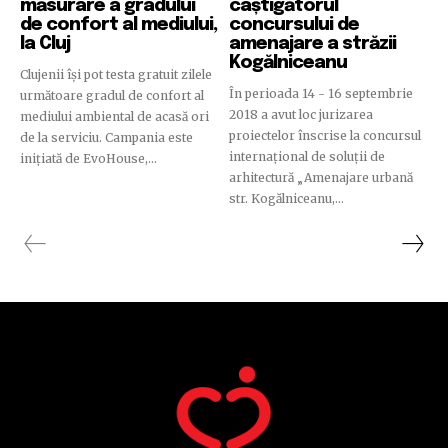
măsurare a gradului
câștigătorul
de confort al mediului,
concursului de
la Cluj
amenajare a străzii
Kogălniceanu
Clujenii își pot testa gratuit zilele
În perioada 14 - 16 septembrie
următoare gradul de confort al
2018 a avut loc jurizarea
mediului ambiental de acasă ori
proiectelor înscrise la concursul
de la serviciu. Campania este
internațional de soluții de
inițiată de EvoHouse,...
arhitectură „Amenajare urbană
str. Kogălniceanu,...