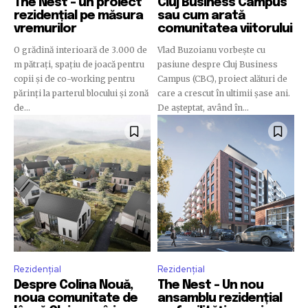
The Nest – un proiect
Cluj Business Campus
rezidențial pe măsura
sau cum arată
vremurilor
comunitatea viitorului
O grădină interioară de 3.000 de
Vlad Buzoianu vorbește cu
m pătrați, spațiu de joacă pentru
pasiune despre Cluj Business
copii și de co-working pentru
Campus (CBC), proiect alături de
părinți la parterul blocului și zonă
care a crescut în ultimii șase ani.
de...
De așteptat, având în...
Rezidențial
Rezidențial
Despre Colina Nouă,
The Nest – Un nou
noua comunitate de
ansamblu rezidențial