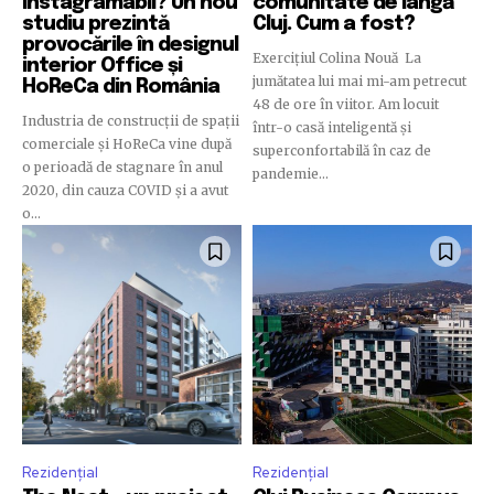
instagramabil? Un nou
comunitate de lângă
studiu prezintă
Cluj. Cum a fost?
provocările în designul
SUBSCRIBE
Exercițiul Colina Nouă La
interior Office și
jumătatea lui mai mi-am petrecut
HoReCa din România
48 de ore în viitor. Am locuit
I've read and accept the
Privacy Policy
.
Industria de construcții de spații
într-o casă inteligentă și
comerciale și HoReCa vine după
superconfortabilă în caz de
o perioadă de stagnare în anul
pandemie...
2020, din cauza COVID și a avut
32,111
32,214
11,243
o...
Cititori
Cititori
Cititori
Rezidențial
Rezidențial