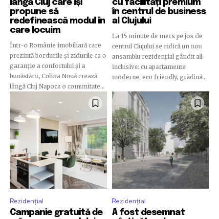
lângă Cluj care își
cu facilități premium
propune să
în centrul de business
redefinească modul în
al Clujului
care locuim
La 15 minute de mers pe jos de
Într-o Românie imobiliară care
centrul Clujului se ridică un nou
prezintă bordurile și zidurile ca o
ansamblu rezidențial gândit all-
garanție a confortului și a
inclusive: cu apartamente
bunăstării, Colina Nouă crează
moderne, eco friendly, grădină...
lângă Cluj Napoca o comunitate...
Rezidențial
Rezidențial
Campanie gratuită de
A fost desemnat