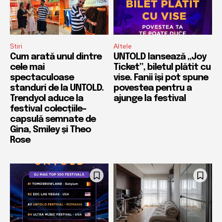
Stiri
Altele
Cum arată unul dintre
UNTOLD lansează „Joy
cele mai
Ticket”, biletul plătit cu
spectaculoase
vise. Fanii își pot spune
standuri de la UNTOLD.
povestea pentru a
Trendyol aduce la
ajunge la festival
festival colecțiile-
capsulă semnate de
Gina, Smiley și Theo
Rose