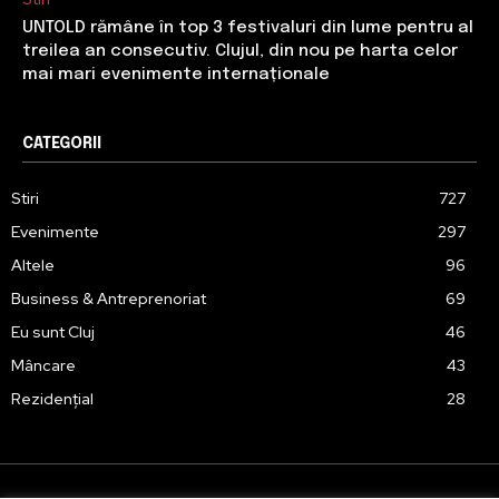
UNTOLD rămâne în top 3 festivaluri din lume pentru al
treilea an consecutiv. Clujul, din nou pe harta celor
mai mari evenimente internaționale
CATEGORII
Stiri
727
Evenimente
297
Altele
96
Business & Antreprenoriat
69
Eu sunt Cluj
46
Mâncare
43
Rezidențial
28