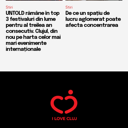
Stiri
Stiri
UNTOLD rămâne în top
De ce un spațiu de
3 festivaluri din lume
lucru aglomerat poate
pentru al treilea an
afecta concentrarea
consecutiv. Clujul, din
nou pe harta celor mai
mari evenimente
internaționale