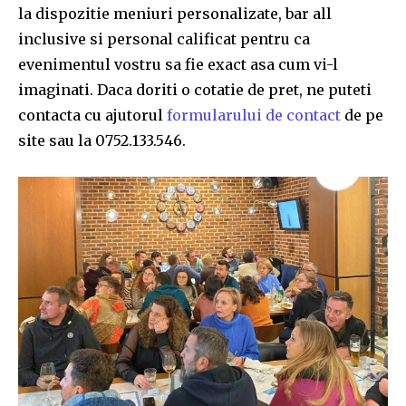
la dispozitie meniuri personalizate, bar all
inclusive si personal calificat pentru ca
evenimentul vostru sa fie exact asa cum vi-l
imaginati. Daca doriti o cotatie de pret, ne puteti
contacta cu ajutorul
formularului de contact
de pe
site sau la 0752.133.546.
Join our community of
SUBSCRIBERS and be part of the
conversation.
To subscribe, simply enter your email address on our website
or click the subscribe button below. Don't worry, we respect
your privacy and won't spam your inbox. Your information is
safe with us.