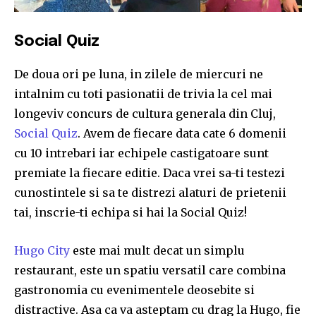
SUBSCRIBE
Social Quiz
I've read and accept the
Privacy Policy
.
De doua ori pe luna, in zilele de miercuri ne
intalnim cu toti pasionatii de trivia la cel mai
longeviv concurs de cultura generala din Cluj,
32,111
32,214
11,243
Social Quiz
. Avem de fiecare data cate 6 domenii
Cititori
Cititori
Cititori
cu 10 intrebari iar echipele castigatoare sunt
premiate la fiecare editie. Daca vrei sa-ti testezi
cunostintele si sa te distrezi alaturi de prietenii
tai, inscrie-ti echipa si hai la Social Quiz!
Hugo City
este mai mult decat un simplu
restaurant, este un spatiu versatil care combina
gastronomia cu evenimentele deosebite si
distractive. Asa ca va asteptam cu drag la Hugo, fie