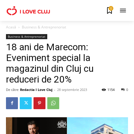
0
Acasă
Business & Antreprenoriat
Business & Antreprenoriat
18 ani de Marecom:
Eveniment special la
magazinul din Cluj cu
reduceri de 20%
De către
Redactia I Love Cluj
-
28 septembrie 2023
1154
0