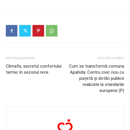
Cititori
Cititori
Cititori
Articolul precedent
Articolul următor
Climafix, secretul confortului
Cum se transformă comuna
termic în sezonul rece
Apahida: Centru civic nou cu
piațetă și dotări publice
realizate la standarde
europene (P)