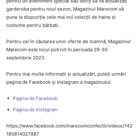
pentru un eveniment special sau doriți să vă actualizați
Join our community of
garderoba pentru noul sezon, Magazinul Marecom vă
SUBSCRIBERS and be part of the
pune la dispoziție cele mai noi colecții de haine și
conversation.
costume pentru bărbați.
To subscribe, simply enter your email address on our website
Pentru cei în căutarea unor oferte de toamnă, Magazinul
or click the subscribe button below. Don't worry, we respect
your privacy and won't spam your inbox. Your information is
Marecom este locul potrivit în perioada 29-30
safe with us.
septembrie 2023.
Pentru mai multe informații și actualizări, puteți urmări
pagina de Facebook și Instagram a magazinului:
SUBSCRIBE
Pagina de Facebook
Pagina de Instagram
I've read and accept the
Privacy Policy
.
https://www.facebook.com/marecomconfectii/videos/742
185814027887
32,111
32,214
11,243