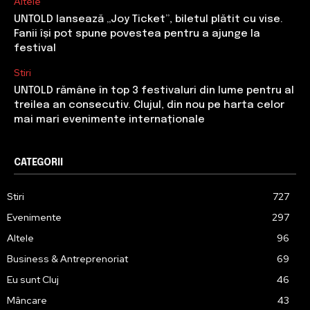
Altele
UNTOLD lansează „Joy Ticket”, biletul plătit cu vise.
Fanii își pot spune povestea pentru a ajunge la
festival
Stiri
UNTOLD rămâne în top 3 festivaluri din lume pentru al
treilea an consecutiv. Clujul, din nou pe harta celor
mai mari evenimente internaționale
CATEGORII
Stiri
727
Evenimente
297
Altele
96
Business & Antreprenoriat
69
Eu sunt Cluj
46
Mâncare
43