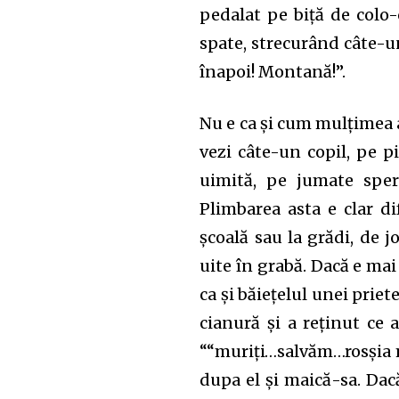
pedalat pe biță de colo-
spate, strecurând câte-
înapoi! Montană!”.
Join our commu
SUBSCRIBERS an
Nu e ca și cum mulțimea ar
of the conversa
vezi câte-un copil, pe p
uimită, pe jumate sper
To subscribe, simply enter your e
Plimbarea asta e clar di
the subscribe button below. Don'
școală sau la grădi, de jo
won't spam your inbox. Your infor
uite în grabă. Dacă e mai
ca și băiețelul unei priet
cianură și a reținut ce 
““muriți…salvăm…rosșia mo
32,111
Cititori
dupa el și maică-sa. Dacă