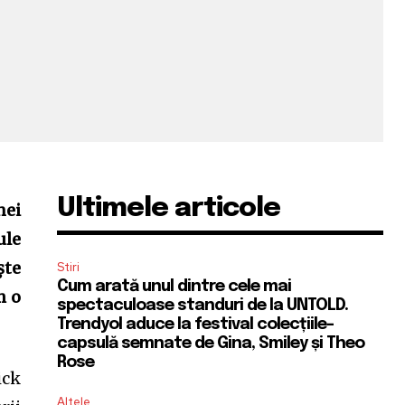
Ultimele articole
nei
ule
ște
Stiri
Cum arată unul dintre cele mai
m o
spectaculoase standuri de la UNTOLD.
Trendyol aduce la festival colecțiile-
capsulă semnate de Gina, Smiley și Theo
Rose
ick
Altele