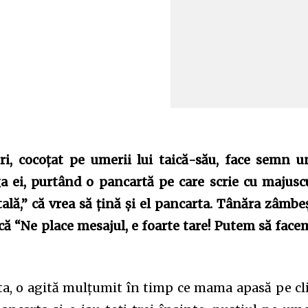
ri, cocoțat pe umerii lui taică-său, face semn u
a ei, purtând o pancartă pe care scrie cu majusc
tală,” că vrea să țină și el pancarta. Tânăra zâmbe
lică “Ne place mesajul, e foarte tare! Putem să face
ta, o agită mulțumit în timp ce mama apasă pe cl