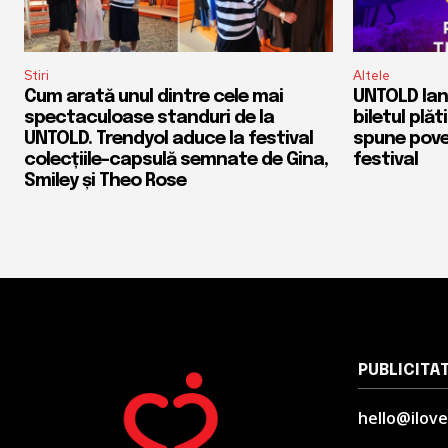
Stiri
Altele
Cum arată unul dintre cele mai
UNTOLD lan
spectaculoase standuri de la
biletul plăti
UNTOLD. Trendyol aduce la festival
spune pove
colecțiile-capsulă semnate de Gina,
festival
Smiley și Theo Rose
PUBLICITA
hello@ilove