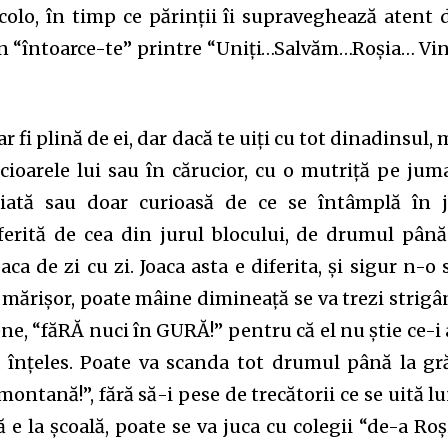
colo, în timp ce părinții îi supraveghează atent 
un “întoarce-te” printre “Uniți…Salvăm…Roșia… Vi
nity of
d be part
 fi plină de ei, dar dacă te uiți cu tot dinadinsul, 
tion.
icioarele lui sau în cărucior, cu o mutriță pe jum
iată sau doar curioasă de ce se întâmplă în j
mail address on our website or click
ferită de cea din jurul blocului, de drumul până
t worry, we respect your privacy and
I've read and a
aca de zi cu zi. Joaca asta e diferita, și sigur n-o 
mation is safe with us.
 mărișor, poate mâine dimineață se va trezi strigâ
ene, “făRĂ nuci în GURĂ!” pentru că el nu știe ce-i 
a înțeles. Poate va scanda tot drumul până la gr
ntană!”, fără să-i pese de trecătorii ce se uită l
32,214
Cititori
 e la școală, poate se va juca cu colegii “de-a Roș