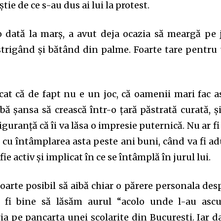
știe de ce s-au dus ai lui la protest.
o dată la marș, a avut deja ocazia să meargă pe 
 strigând și bătând din palme. Foarte tare pentru
icat că de fapt nu e un joc, că oamenii mari fac a
ibă șansa să crească într-o țară păstrată curată, și
siguranță că îi va lăsa o impresie puternică. Nu ar fi
cu întâmplarea asta peste ani buni, când va fi ad
 fie activ și implicat în ce se întâmplă în jurul lui.
foarte posibil să aibă chiar o părere personala des
 fi bine să lăsăm aurul “acolo unde l-au asc
ia pe pancarta unei școlarite din București. Iar d