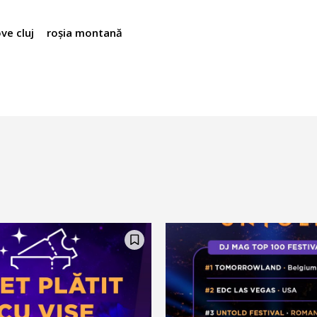
ove cluj
roșia montană