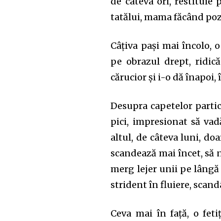
de câteva ori, restituie 
tatălui, mama făcând poz
Câțiva pași mai încolo,
pe obrazul drept, ridic
cărucior și i-o dă înapoi
Desupra capetelor partici
pici, impresionat să va
altul, de câteva luni, do
scandează mai încet, să n
merg lejer unii pe lângă a
strident în fluiere, scand
Ceva mai în față, o feti