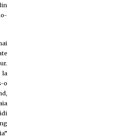
din
no-
mai
ate
SUBSCRIBE
ur.
 la
ccept the
Privacy Policy
.
s-o
nd,
aia
ădi
ung
11,243
Cititori
ia”