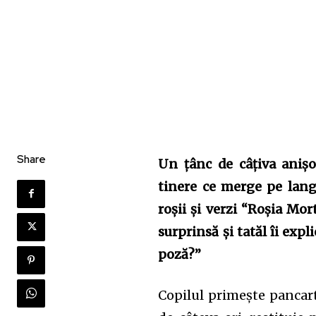
Share
Un țânc de câțiva anișo
tinere ce merge pe lang
roșii și verzi “Roșia Mor
surprinsă și tatăl îi exp
poză?”
Copilul primește pancar