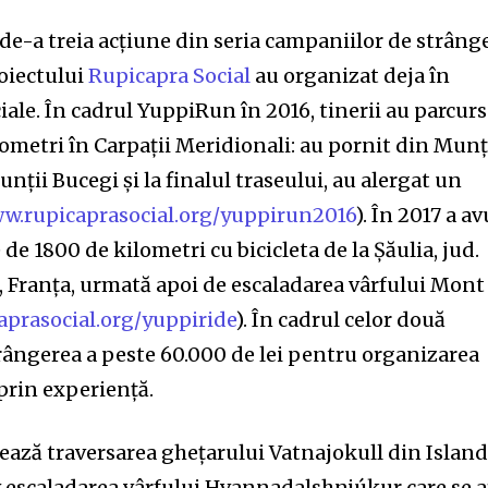
de-a treia acțiune din seria campaniilor de strâng
roiectului
Rupicapra Social
au organizat deja în
ale. În cadrul YuppiRun în 2016, tinerii au parcurs
ometri în Carpații Meridionali: au pornit din Munț
nții Bucegi și la finalul traseului, au alergat un
ww.rupicaprasocial.org/yuppirun2016
). În 2017 a av
 de 1800 de kilometri cu bicicleta de la Șăulia, jud.
Franța, urmată apoi de escaladarea vârfului Mont
aprasocial.org/yuppiride
). În cadrul celor două
nity of
rângerea a peste 60.000 de lei pentru organizarea
d be part
 prin experiență.
tion.
zează traversarea ghețarului Vatnajokull din Islan
mail address on our website or click
tiv escaladarea vârfului Hvannadalshnjúkur care se a