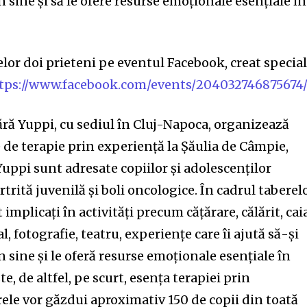
 sine şi să le ofere resurse emoţionale esenţiale în
lor doi prieteni pe eventul Facebook, creat specia
tps://www.facebook.com/events/204032746875674
ără Yuppi, cu sediul în Cluj-Napoca, organizează
 de terapie prin experienţă la Şăulia de Câmpie,
uppi sunt adresate copiilor şi adolescenţilor
rtrită juvenilă şi boli oncologice. În cadrul taberelo
 implicaţi în activităţi precum căţărare, călărit, cai
l, fotografie, teatru, experienţe care îi ajută să-şi
 sine şi le oferă resurse emoţionale esenţiale în
te, de altfel, pe scurt, esenţa terapiei prin
rele vor găzdui aproximativ 150 de copii din toată