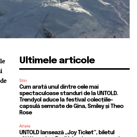
Ultimele articole
le
i
 de
Stiri
Cum arată unul dintre cele mai
spectaculoase standuri de la UNTOLD.
Trendyol aduce la festival colecțiile-
capsulă semnate de Gina, Smiley și Theo
Rose
Altele
UNTOLD lansează „Joy Ticket”, biletul