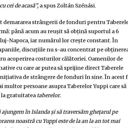
u cei de acasă”,
a spus Zoltán Szénási.
ut demararea strângerii de fonduri pentru Taberel
rmă: până acum au reușit să obțină suportul a 6
luj-Napoca, iar numărul lor crește constant. În
mpaniile, discuțiile nu s-au concentrat pe obținere
ru acoperirea costurilor călătoriei. Oamenilor de
ernative cu care ar putea să sprijine direct Taberele
ițiativa de strângere de fonduri în sine. În acest f
i multor persoane asupra Taberelor Yuppi care să
 la gratuitatea
taberelor.
ă ajungem în Islanda și să traversăm ghețarul pe
orarea noastră cu Yuppi este de la an la an tot mai