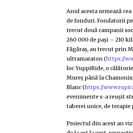
Anul acesta urmează cea 
de fonduri. Fondatorii p
trecut două campanii soci
260 000 de pași – 210 kil
Făgăraș, au trecut prin Mu
ultramaraton (
https://w
loc YuppiRide, o călătorie
Mureș până la Chamonix, 
Blanc (
https://www.rupic
Join our commu
evenimente s-a reușit st
SUBSCRIBERS an
taberei unice, de terapie
of the conversa
Proiectul din acest an vi
To subscribe, simply enter your e
de la est la vest, respec