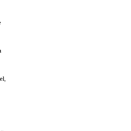
e
a
el,