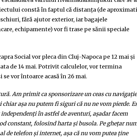
t worry, we respect your privacy and
I've read and a
mation is safe with us.
iectului constă în faptul că distanța (de aproximat
schiuri, fără ajutor exterior, iar bagajele
are, echipamente) vor fi trase pe sănii speciale
32,214
Cititori
capra Social vor pleca din Cluj-Napoca pe 12 mai și
ata de 14 mai. Potrivit calculelor, vor termina
și se vor întoarce acasă în 26 mai.
ură. Am primit ca sponsorizare un ceas cu navigație
i chiar așa nu putem fi siguri că nu ne vom pierde. E
independenți în astfel de aventuri, așadar facem
mod constant, folosind harta și busola. Pe ghețar nu
 de telefon și internet, așa că nu vom putea ține