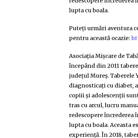
redescopere încrederea în
lupta cu boala.
Puteți urmări aventura ce
pentru această ocazie:
ht
Asociaţia Mişcare de Tab
începând din 2011 tabere
județul Mureș. Taberele Y
diagnosticaţi cu diabet, a
copiii şi adolescenţii sunt
tras cu arcul, lucru manua
redescopere încrederea în
lupta cu boala. Aceasta es
experienţă. În 2018, tabe