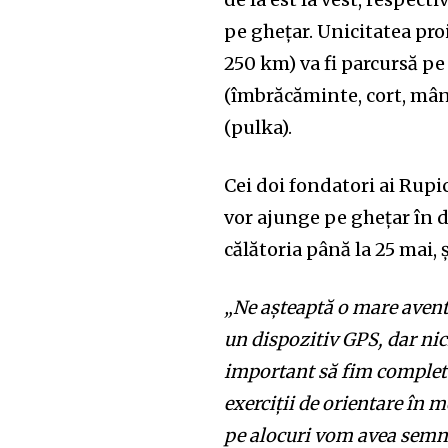
the subscribe button below. Don'
won't spam your inbox. Your infor
pe ghețar. Unicitatea pro
250 km) va fi parcursă pe 
(îmbrăcăminte, cort, mânc
(pulka).
32,111
Cititori
Cei doi fondatori ai Rupi
vor ajunge pe ghețar în d
călătoria până la 25 mai, 
„Ne așteaptă o mare avent
un dispozitiv GPS, dar nic
important să fim complet 
exerciții de orientare în 
pe alocuri vom avea semnal