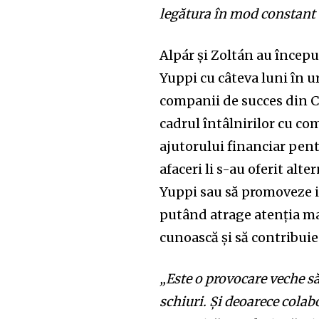
legătura în mod constant c
Alpár și Zoltán au încep
Yuppi cu câteva luni în u
companii de succes din C
cadrul întâlnirilor cu co
ajutorului financiar pent
afaceri li s-au oferit alt
Yuppi sau să promoveze in
putând atrage atenția ma
cunoască și să contribuie
„Este o provocare veche s
schiuri. Și deoarece colab