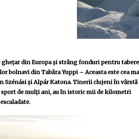
 ghețar din Europa și strâng fonduri pentru tabere
lor bolnavi din Tabăra Yuppi – Aceasta este cea ma
án Szénási și Alpár Katona. Tinerii clujeni în vârstă
c sport de mulți ani, au în istoric mii de kilometri
 escaladate.