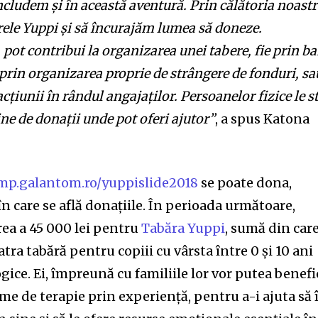
ncludem și în această aventură. Prin călătoria noast
le Yuppi și să încurajăm lumea să doneze.
ot contribui la organizarea unei tabere, fie prin ba
e prin organizarea proprie de strângere de fonduri, sa
țiunii în rândul angajaților. Persoanelor fizice le s
ine de donații unde pot oferi ajutor”
, a spus Katona
amp.galantom.ro/yuppislide2018
se poate dona,
în care se află donațiile. În perioada următoare,
erea a 45 000 lei pentru
Tabăra Yuppi
, sumă din car
tra tabără pentru copiii cu vârsta între 0 și 10 ani
gice. Ei, împreună cu familiile lor vor putea benefi
me de terapie prin experiență, pentru a-i ajuta să î