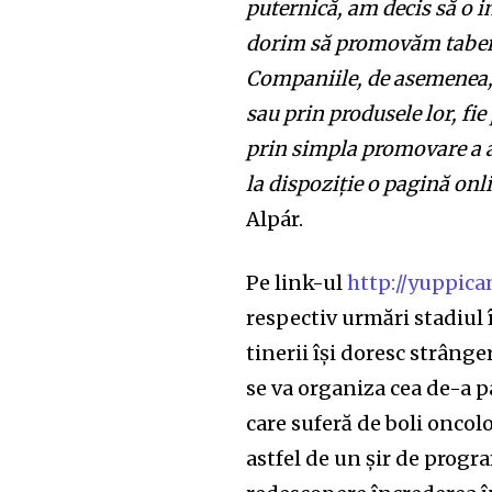
puternică, am decis să o i
dorim să promovăm tabere
Companiile, de asemenea, p
sau prin produsele lor, fi
prin simpla promovare a ac
la dispoziție o pagină onl
Alpár.
Pe link-ul
http://yuppic
respectiv urmări stadiul 
tinerii își doresc strâng
se va organiza cea de-a pa
care suferă de boli oncolo
astfel de un șir de progra