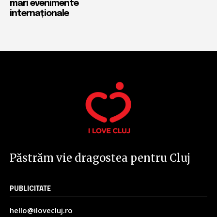
mari evenimente
internaționale
Păstrăm vie dragostea pentru Cluj
PUBLICITATE
hello@ilovecluj.ro