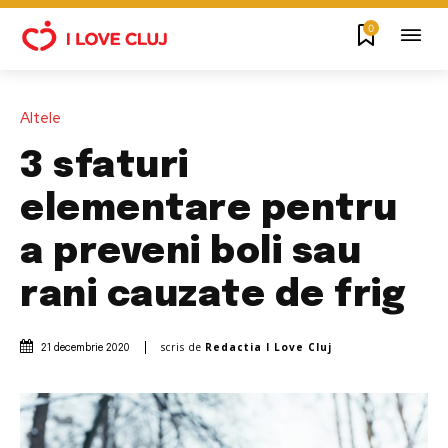
0
Altele
3 sfaturi
elementare pentru
a preveni boli sau
rani cauzate de frig
scris de
Redactia I Love Cluj
21 decembrie 2020