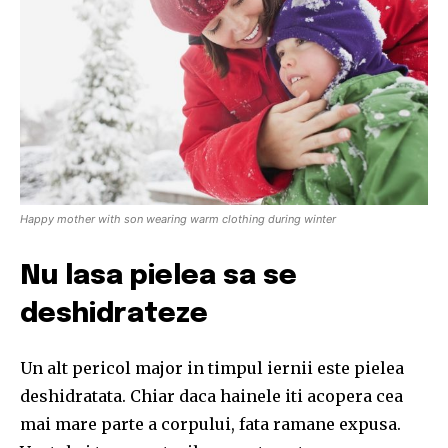
or click the subscribe button below. Don't worry, we respect
your privacy and won't spam your inbox. Your information is
safe with us.
SUBSCRIBE
Happy mother with son wearing warm clothing during winter
I've read and accept the
Privacy Policy
.
Nu lasa pielea sa se
deshidrateze
32,111
32,214
11,243
Cititori
Cititori
Cititori
Un alt pericol major in timpul iernii este pielea
deshidratata. Chiar daca hainele iti acopera cea
mai mare parte a corpului, fata ramane expusa.