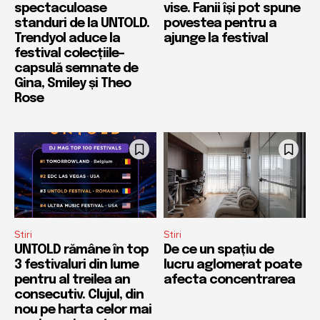
spectaculoase
vise. Fanii își pot spune
standuri de la UNTOLD.
povestea pentru a
Trendyol aduce la
ajunge la festival
festival colecțiile-
capsulă semnate de
Gina, Smiley și Theo
Rose
Stiri
Stiri
UNTOLD rămâne în top
De ce un spațiu de
3 festivaluri din lume
lucru aglomerat poate
pentru al treilea an
afecta concentrarea
consecutiv. Clujul, din
nou pe harta celor mai