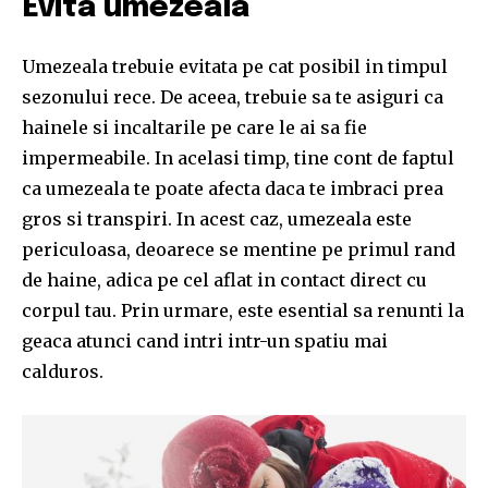
Evita umezeala
Umezeala trebuie evitata pe cat posibil in timpul
sezonului rece. De aceea, trebuie sa te asiguri ca
hainele si incaltarile pe care le ai sa fie
impermeabile. In acelasi timp, tine cont de faptul
ca umezeala te poate afecta daca te imbraci prea
gros si transpiri. In acest caz, umezeala este
periculoasa, deoarece se mentine pe primul rand
de haine, adica pe cel aflat in contact direct cu
corpul tau. Prin urmare, este esential sa renunti la
geaca atunci cand intri intr-un spatiu mai
calduros.
Join our community of
SUBSCRIBERS and be part of the
conversation.
To subscribe, simply enter your email address on our website