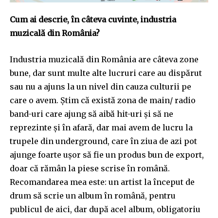
Cum ai descrie, în câteva cuvinte, industria
muzicală din România?
Industria muzicală din România are câteva zone
bune, dar sunt multe alte lucruri care au dispărut
sau nu a ajuns la un nivel din cauza culturii pe
care o avem. Știm că există zona de main/ radio
band-uri care ajung să aibă hit-uri și să ne
Join our community of
reprezinte și în afară, dar mai avem de lucru la
SUBSCRIBERS and be part of the
trupele din underground, care în ziua de azi pot
conversation.
ajunge foarte ușor să fie un produs bun de export,
doar că rămân la piese scrise în română.
To subscribe, simply enter your email address on our website
or click the subscribe button below. Don't worry, we respect
Recomandarea mea este: un artist la început de
your privacy and won't spam your inbox. Your information is
drum să scrie un album în română, pentru
safe with us.
publicul de aici, dar după acel album, obligatoriu