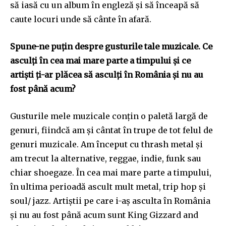
să iasă cu un album în engleză și să înceapă să
caute locuri unde să cânte în afară.
Spune-ne puțin despre gusturile tale muzicale. Ce
SUBSCRIBE
asculți în cea mai mare parte a timpului și ce
artiști ți-ar plăcea să asculți în România și nu au
I've read and accept the
Privacy Policy
.
fost până acum?
Gusturile mele muzicale conțin o paletă largă de
32,111
32,214
11,243
genuri, fiindcă am și cântat în trupe de tot felul de
Cititori
Cititori
Cititori
genuri muzicale. Am început cu thrash metal și
am trecut la alternative, reggae, indie, funk sau
chiar shoegaze. În cea mai mare parte a timpului,
în ultima perioadă ascult mult metal, trip hop și
soul/ jazz. Artiștii pe care i-aș asculta în România
și nu au fost până acum sunt King Gizzard and