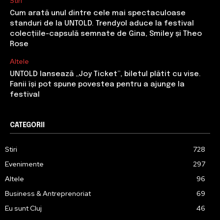
Stiri
Cum arată unul dintre cele mai spectaculoase
standuri de la UNTOLD. Trendyol aduce la festival
colecțiile-capsulă semnate de Gina, Smiley și Theo
Rose
Altele
UNTOLD lansează „Joy Ticket”, biletul plătit cu vise.
Fanii își pot spune povestea pentru a ajunge la
festival
CATEGORII
Stiri
728
Evenimente
297
Altele
96
Business & Antreprenoriat
69
Eu sunt Cluj
46