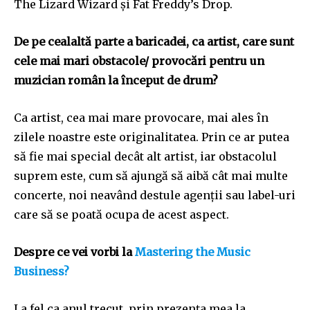
The Lizard Wizard și Fat Freddy’s Drop.
De pe cealaltă parte a baricadei, ca artist, care sunt
cele mai mari obstacole/ provocări
pentru un
muzician român la început de drum?
Ca artist, cea mai mare provocare, mai ales în
zilele noastre este originalitatea. Prin ce ar putea
să fie mai special decât alt artist, iar obstacolul
suprem este, cum să ajungă să aibă cât mai multe
concerte, noi neavând destule agenții sau label-uri
care să se poată ocupa de acest aspect.
Despre ce vei vorbi la
Mastering the Music
Business
?
La fel ca anul trecut, prin prezența mea la