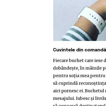
the subscribe button below. Don'
won't spam your inbox. Your infor
32,111
Cititori
Cuvintele din comand
Fiecare buchet care iese 
dobândește, în mâinile p
pentru soția mea pentru 
să cuprindă recunoștința
aici pornesc ei. Buchetu
mesajului. Iubesc și livr
să cunoască destinatarul 