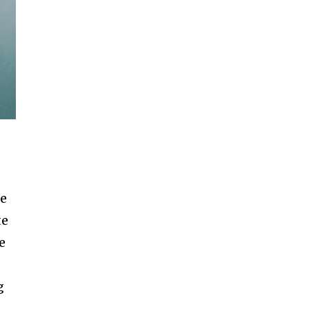
ccept the
Privacy Policy
.
11,243
Cititori
te
te
e
a
g