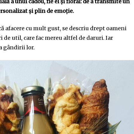
lă a unui cadou, fie el și floral: de a transmite un
ersonalizat și plin de emoție.
mică afacere cu mult gust, se descriu drept oameni
 de util, care fac mereu altfel de daruri. Iar
 gândirii lor.