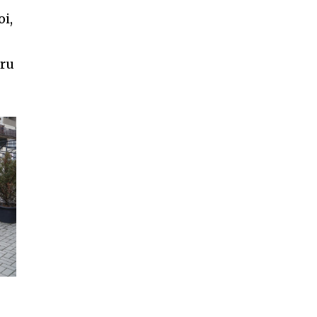
oi,
tru