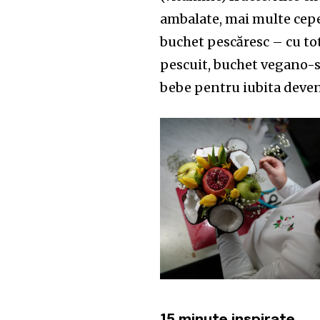
ambalate, mai multe cepe
buchet pescăresc – cu to
pescuit, buchet vegano-să
bebe pentru iubita deve
15 minute inspirate