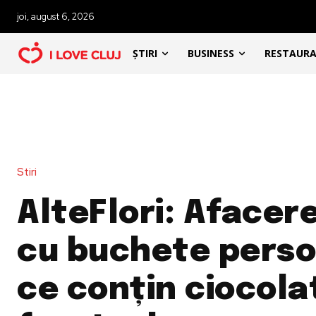
joi, august 6, 2026
ȘTIRI
BUSINESS
RESTAUR
Stiri
AlteFlori: Afacere
cu buchete perso
ce conțin ciocola