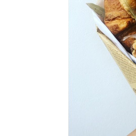
Join our commu
SUBSCRIBERS an
of the conversa
To subscribe, simply enter your e