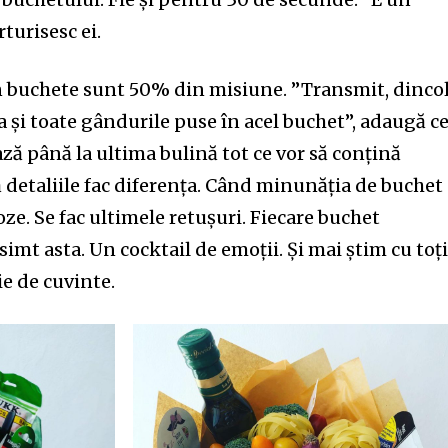
urisesc ei.
n buchete sunt 50% din misiune. ”Transmit, dinco
și toate gândurile puse în acel buchet”, adaugă ce
ză până la ultima bulină tot ce vor să conțină
 detaliile fac diferența. Când minunăția de buchet
oze. Se fac ultimele retușuri. Fiecare buchet
 simt asta. Un cocktail de emoții. Și mai știm cu toți
ie de cuvinte.