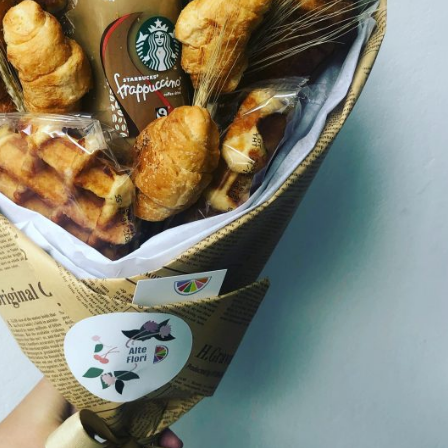
nity of
d be part
tion.
mail address on our website or click