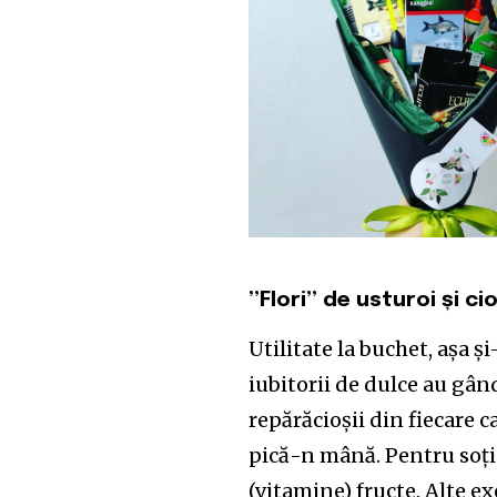
”Flori” de usturoi și c
Utilitate la buchet, așa ș
iubitorii de dulce au gân
repărăcioșii din fiecare c
pică-n mână. Pentru soția
(vitamine) fructe. Alte 