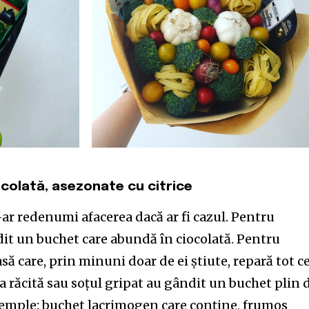
iocolată, asezonate cu citrice
i-ar redenumi afacerea dacă ar fi cazul. Pentru
dit un buchet care abundă în ciocolată. Pentru
asă care, prin minuni doar de ei știute, repară tot ce
 răcită sau soțul gripat au gândit un buchet plin 
exemple: buchet lacrimogen care conține, frumos