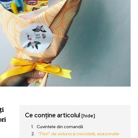
ți
Ce conține articolul
[hide]
ori
Cuvintele din comandă
”Flori” de usturoi și ciocolată, asezonate