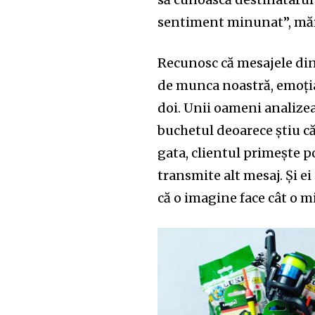
sentiment minunat”, mărt
Recunosc că mesajele di
de munca noastră, emoția 
doi. Unii oameni analizea
buchetul deoarece știu că
gata, clientul primește p
transmite alt mesaj. Și ei
că o imagine face cât o m