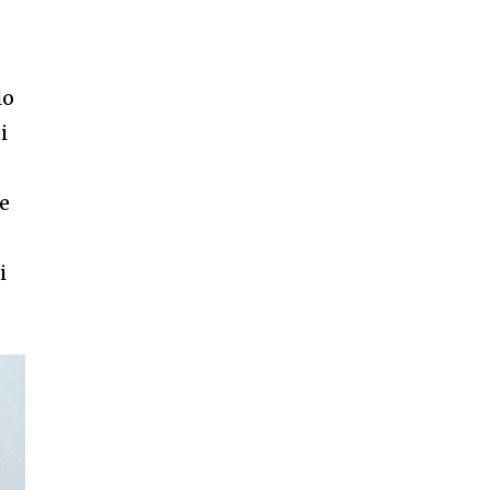
lo
i
 e
i