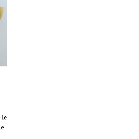
 le
de