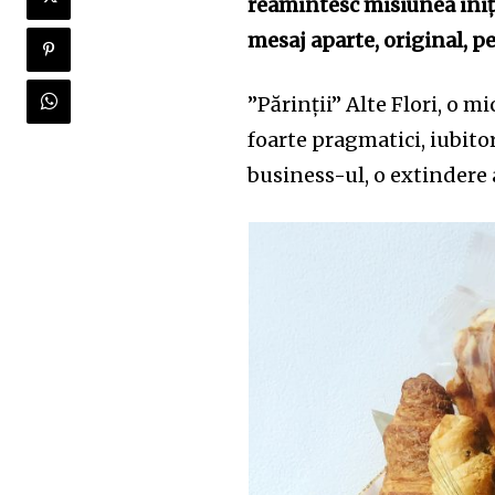
reamintesc misiunea iniția
mesaj aparte, original, p
”Părinții” Alte Flori, o 
foarte pragmatici, iubitori
business-ul, o extindere a