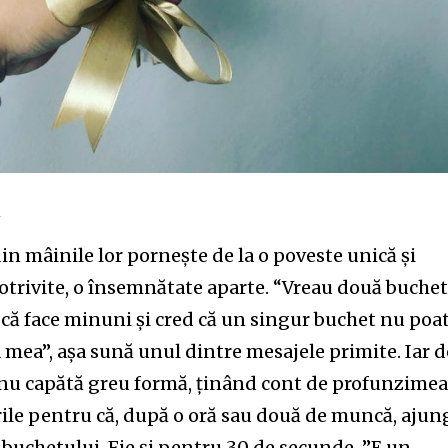
t worry, we respect your privacy and
I've read and a
mation is safe with us.
32,214
Cititori
ă
din mâinile lor pornește de la o poveste unică și
otrivite, o însemnătate aparte. “Vreau două buche
că face minuni și cred că un singur buchet nu poa
 mea”, așa sună unul dintre mesajele primite. Iar d
l nu capătă greu formă, ținând cont de profunzime
ările pentru că, după o oră sau două de muncă, ajun
buchetului. Fie și pentru 30 de secunde. ”E un