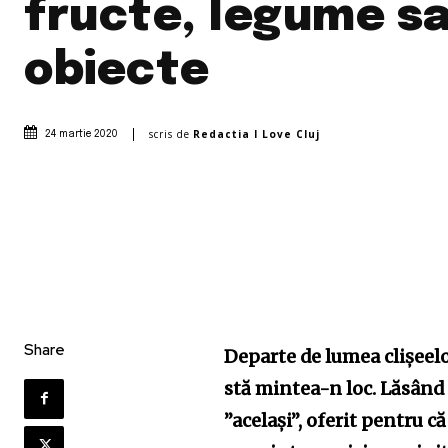
fructe, legume s
obiecte
scris de
Redactia I Love Cluj
24 martie 2020
Share
Departe de lumea clișeelo
stă mintea-n loc. Lăsând 
”același”, oferit pentru că