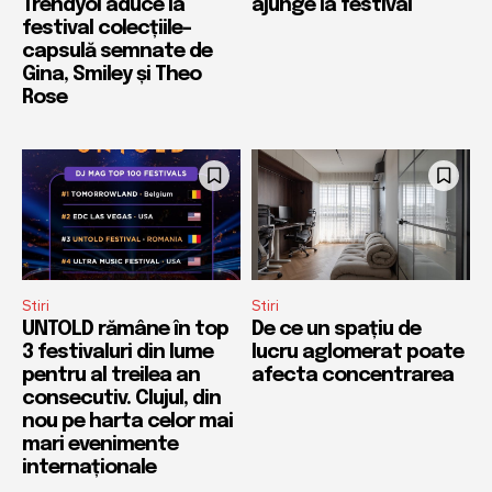
Trendyol aduce la
ajunge la festival
festival colecțiile-
capsulă semnate de
Gina, Smiley și Theo
Rose
Stiri
Stiri
UNTOLD rămâne în top
De ce un spațiu de
3 festivaluri din lume
lucru aglomerat poate
pentru al treilea an
afecta concentrarea
consecutiv. Clujul, din
nou pe harta celor mai
mari evenimente
internaționale