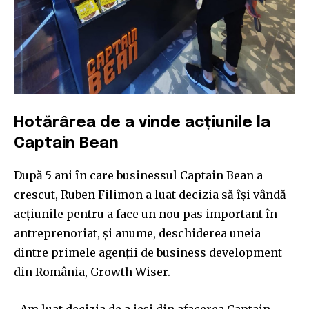
your privacy and won't spam your inbox. Your information is
safe with us.
SUBSCRIBE
Hotărârea de a vinde acțiunile la
Captain Bean
I've read and accept the
Privacy Policy
.
După 5 ani în care businessul Captain Bean a
crescut, Ruben Filimon a luat decizia să își vândă
32,111
32,214
11,243
acțiunile pentru a face un nou pas important în
Cititori
Cititori
Cititori
antreprenoriat, și anume, deschiderea uneia
dintre primele agenții de business development
din România, Growth Wiser.