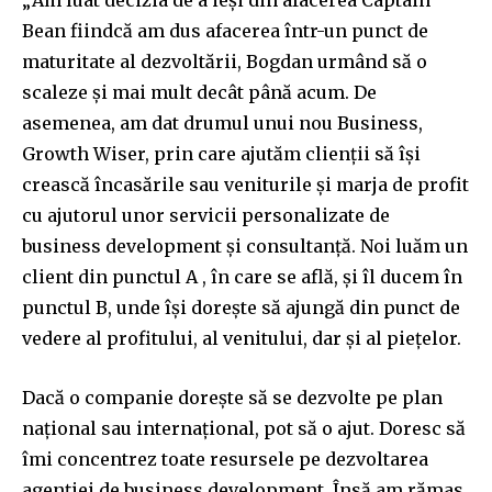
„Am luat decizia de a ieși din afacerea Captain
Bean fiindcă am dus afacerea într-un punct de
maturitate al dezvoltării, Bogdan urmând să o
scaleze și mai mult decât până acum. De
asemenea, am dat drumul unui nou Business,
Growth Wiser, prin care ajutăm clienții să își
crească încasările sau veniturile și marja de profit
cu ajutorul unor servicii personalizate de
business development și consultanță. Noi luăm un
client din punctul A , în care se află, și îl ducem în
punctul B, unde își dorește să ajungă din punct de
vedere al profitului, al venitului, dar și al piețelor.
Dacă o companie dorește să se dezvolte pe plan
național sau internațional, pot să o ajut. Doresc să
îmi concentrez toate resursele pe dezvoltarea
agenției de business development. Însă am rămas