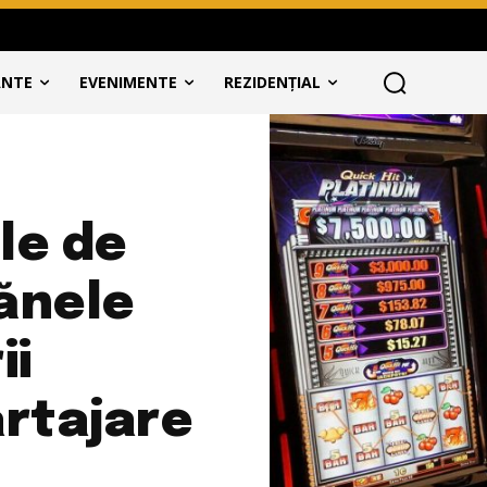
ANTE
EVENIMENTE
REZIDENȚIAL
le de
cănele
ii
artajare