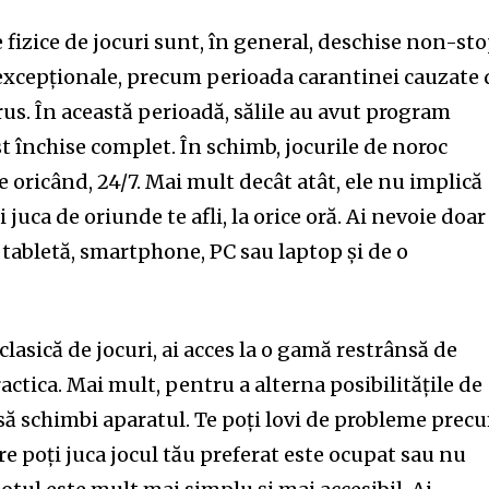
d be part
tion.
e fizice de jocuri sunt, în general, deschise non-sto
ii excepționale, precum perioada carantinei cauzate
mail address on our website or click
s. În această perioadă, sălile au avut program
t worry, we respect your privacy and
I've read and a
st închise complet. În schimb, jocurile de noroc
mation is safe with us.
 oricând, 24/7. Mai mult decât atât, ele nu implică
i juca de oriunde te afli, la orice oră. Ai nevoie doar
 tabletă, smartphone, PC sau laptop și de o
.
32,214
Cititori
 clasică de jocuri, ai acces la o gamă restrânsă de
ractica. Mai mult, pentru a alterna posibilitățile de
 să schimbi aparatul. Te poți lovi de probleme prec
are poți juca jocul tău preferat este ocupat sau nu