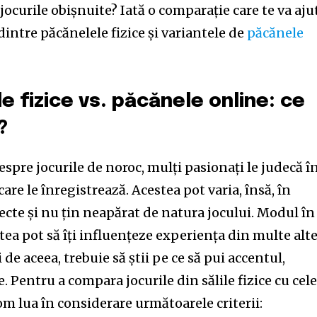
 jocurile obișnuite? Iată o comparație care te va aju
dintre păcănelele fizice și variantele de
păcănele
le fizice vs. păcănele online: ce
?
spre jocurile de noroc, mulți pasionați le judecă î
care le înregistrează. Acestea pot varia, însă, în
cte și nu țin neapărat de natura jocului. Modul în
tea pot să îți influențeze experiența din multe alt
e aceea, trebuie să știi pe ce să pui accentul,
e. Pentru a compara jocurile din sălile fizice cu cel
nity of
om lua în considerare următoarele criterii: