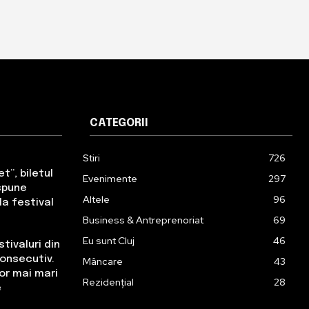
CATEGORII
Stiri
726
t”, biletul
Evenimente
297
 spune
Altele
96
a festival
Business & Antreprenoriat
69
Eu sunt Cluj
46
tivaluri din
consecutiv.
Mâncare
43
lor mai mari
Rezidențial
28
e