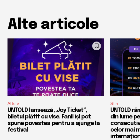
Alte articole
Altele
Stiri
UNTOLD lansează „Joy Ticket”,
UNTOLD rămâ
biletul plătit cu vise. Fanii își pot
din lume pe
spune povestea pentru a ajunge la
consecutiv.
festival
celor mai 
internațio