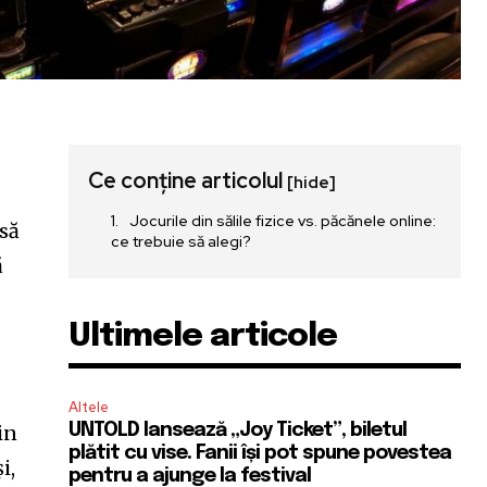
Ce conține articolul
[hide]
Jocurile din sălile fizice vs. păcănele online:
 să
ce trebuie să alegi?
ă
Ultimele articole
Altele
in
UNTOLD lansează „Joy Ticket”, biletul
plătit cu vise. Fanii își pot spune povestea
i,
pentru a ajunge la festival