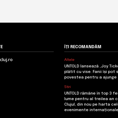
TE
ÎȚI RECOMANDĂM
cluj.ro
Altele
UNTOLD lansează „Joy Ticke
plătit cu vise. Fanii își pot
povestea pentru a ajunge l
Stiri
UNTOLD rămâne în top 3 fes
lume pentru al treilea an 
Clujul, din nou pe harta ce
evenimente internațional