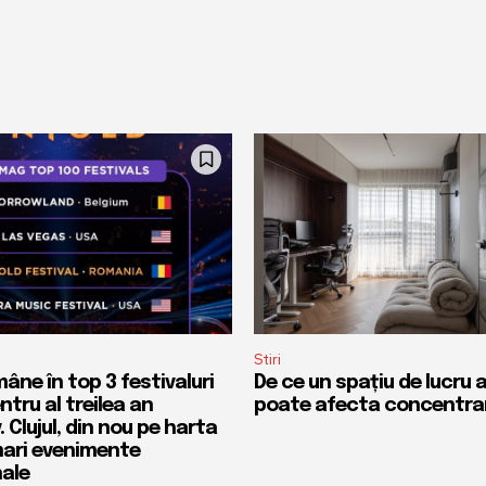
Stiri
ne în top 3 festivaluri
De ce un spațiu de lucru
ntru al treilea an
poate afecta concentra
 Clujul, din nou pe harta
mari evenimente
nale