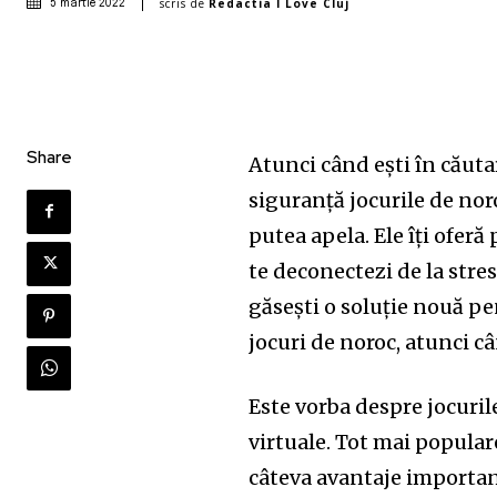
scris de
Redactia I Love Cluj
5 martie 2022
Share
Atunci când ești în căutar
siguranță jocurile de nor
putea apela. Ele îți oferă 
te deconectezi de la stresul
găsești o soluție nouă pe
jocuri de noroc, atunci câ
Este vorba despre jocurile
virtuale. Tot mai popular
câteva avantaje importante