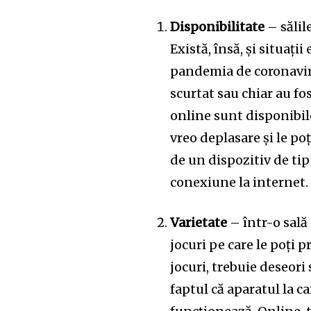
SUBSCRIBERS an
of the conversa
Disponibilitate
– sălil
Există, însă, și situaț
To subscribe, simply enter your e
pandemia de coronaviru
the subscribe button below. Don'
scurtat sau chiar au fo
won't spam your inbox. Your infor
online sunt disponibile
vreo deplasare și le poț
de un dispozitiv de tip
conexiune la internet
32,111
Cititori
Varietate
– într-o sală
jocuri pe care le poți p
jocuri, trebuie deseori
faptul că aparatul la c