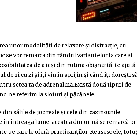
ea unor modalități de relaxare și distracție, cu
oc se vor remarca din rândul variantelor la care ai
posibilitatea de a ieși din rutina obișnuită, te ajută
 de zi cu zi și îți vin în sprijin și când îți dorești s
ntru setea ta de adrenalină.Există două tipuri de
nd ne referim la sloturi și păcănele.
 din sălile de joc reale și cele din cazinourile
e în întreaga lume, acestea din urmă se remarcă pr
 pe care le oferă practicanților. Reușesc ele, totuș