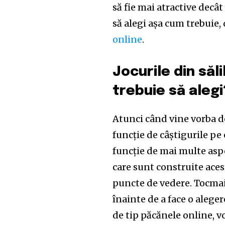
să fie mai atractive decât
să alegi așa cum trebuie, 
online
.
Jocurile din săli
trebuie să alegi
Atunci când vine vorba de
funcție de câștigurile pe 
funcție de mai multe aspe
care sunt construite aces
puncte de vedere. Tocmai d
înainte de a face o aleger
Join our commu
de tip păcănele online, v