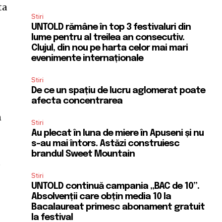
ta
Stiri
UNTOLD rămâne în top 3 festivaluri din
lume pentru al treilea an consecutiv.
Clujul, din nou pe harta celor mai mari
evenimente internaționale
Stiri
De ce un spațiu de lucru aglomerat poate
afecta concentrarea
n
Stiri
Au plecat în luna de miere în Apuseni și nu
s-au mai întors. Astăzi construiesc
brandul Sweet Mountain
e
Stiri
UNTOLD continuă campania „BAC de 10”.
e
Absolvenții care obțin media 10 la
Bacalaureat primesc abonament gratuit
la festival