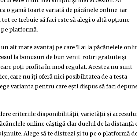
otul este mult mai simplu și mai accesibil. Ai
rca o gamă foarte variată de păcănele online, iar
tot ce trebuie să faci este să alegi o altă opțiune
e pe platformă.
un alt mare avantaj pe care îl ai la păcănelele onli
esul la bonusuri de bun venit, rotiri gratuite și
 care poți profita în mod regulat. Acestea nu sunt
ice, care nu îți oferă nici posibilitatea de a testa
alege varianta pentru care ești dispus să faci depun
re criteriile disponibilității, varietății și accesulu
ăcănelele online câștigă clar duelul de la distanță 
obișnuite. Alege să te distrezi și tu pe o platformă d