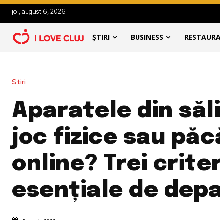
joi, august 6, 2026
ȘTIRI
BUSINESS
RESTAUR
Stiri
Aparatele din săli
joc fizice sau pă
online? Trei criter
esențiale de dep