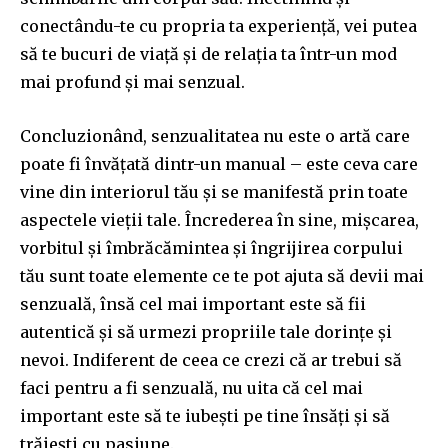
SUBSCRIBE
conectându-te cu propria ta experiență, vei putea
să te bucuri de viață și de relația ta într-un mod
I've read and accept the
Privacy Policy
.
mai profund și mai senzual.
Concluzionând, senzualitatea nu este o artă care
32,111
32,214
11,243
poate fi învățată dintr-un manual – este ceva care
Cititori
Cititori
Cititori
vine din interiorul tău și se manifestă prin toate
aspectele vieții tale. Încrederea în sine, mișcarea,
vorbitul și îmbrăcămintea și îngrijirea corpului
tău sunt toate elemente ce te pot ajuta să devii mai
senzuală, însă cel mai important este să fii
autentică și să urmezi propriile tale dorințe și
nevoi. Indiferent de ceea ce crezi că ar trebui să
faci pentru a fi senzuală, nu uita că cel mai
important este să te iubești pe tine însăți și să
trăiești cu pasiune.