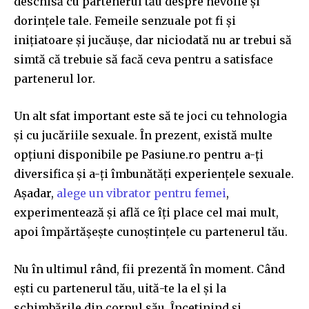
deschisă cu partenerul tău despre nevoile și
dorințele tale. Femeile senzuale pot fi și
inițiatoare și jucăușe, dar niciodată nu ar trebui să
simtă că trebuie să facă ceva pentru a satisface
partenerul lor.
Join our community of
Un alt sfat important este să te joci cu tehnologia
SUBSCRIBERS and be part of the
și cu jucăriile sexuale. În prezent, există multe
conversation.
opțiuni disponibile pe Pasiune.ro pentru a-ți
diversifica și a-ți îmbunătăți experiențele sexuale.
To subscribe, simply enter your email address on our website
Așadar,
alege un vibrator pentru femei
,
or click the subscribe button below. Don't worry, we respect
your privacy and won't spam your inbox. Your information is
experimentează și află ce îți place cel mai mult,
safe with us.
apoi împărtășește cunoștințele cu partenerul tău.
Nu în ultimul rând, fii prezentă în moment. Când
ești cu partenerul tău, uită-te la el și la
schimbările din corpul său. Încetinind și