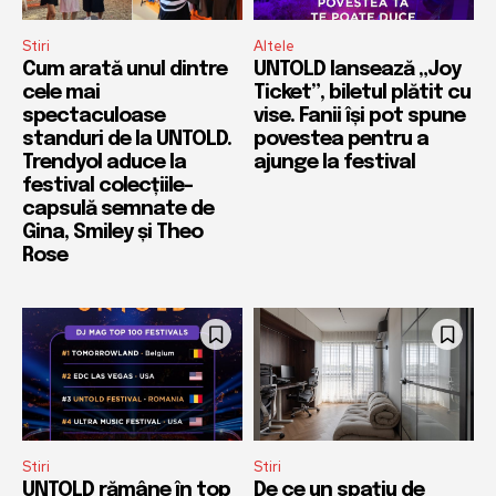
Stiri
Altele
Cum arată unul dintre
UNTOLD lansează „Joy
cele mai
Ticket”, biletul plătit cu
spectaculoase
vise. Fanii își pot spune
standuri de la UNTOLD.
povestea pentru a
Trendyol aduce la
ajunge la festival
festival colecțiile-
capsulă semnate de
Gina, Smiley și Theo
Rose
Stiri
Stiri
UNTOLD rămâne în top
De ce un spațiu de