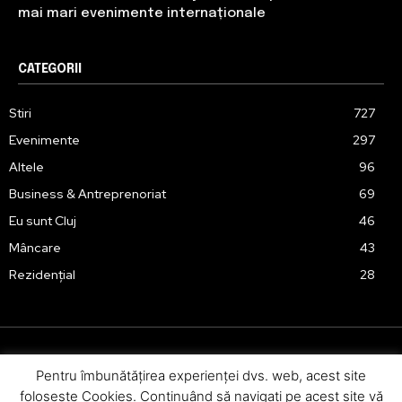
mai mari evenimente internaționale
CATEGORII
Stiri
727
Evenimente
297
Altele
96
Business & Antreprenoriat
69
Eu sunt Cluj
46
Mâncare
43
Rezidențial
28
Pentru îmbunătăţirea experienţei dvs. web, acest site
Urmărește-ne în social media:
foloseşte Cookies. Continuând să navigaţi pe acest site vă