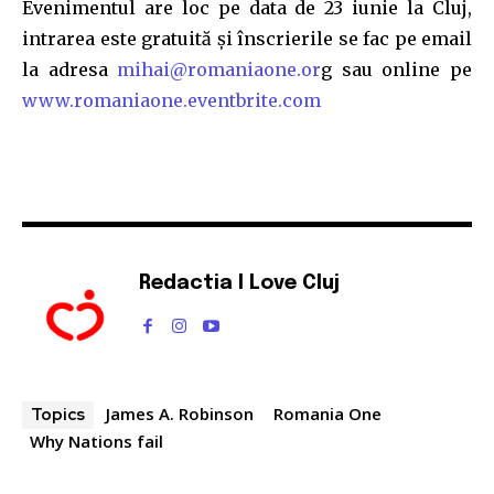
Evenimentul are loc pe data de 23 iunie la Cluj,
safe with us.
intrarea este gratuită și înscrierile se fac pe email
la adresa
mihai@romaniaone.or
g sau online pe
www.romaniaone.eventbrite.com
SUBSCRIBE
I've read and accept the
Privacy Policy
.
Redactia I Love Cluj
32,111
32,214
11,243
Cititori
Cititori
Cititori
James A. Robinson
Romania One
Topics
Why Nations fail