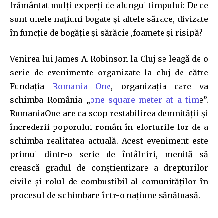
frământat mulți experți de alungul timpului: De ce
sunt unele națiuni bogate și altele sărace, divizate
în funcție de bogăție și sărăcie ,foamete și risipă?
Venirea lui James A. Robinson la Cluj se leagă de o
serie de evenimente organizate la cluj de către
Fundația
Romania One
, organizația care va
schimba România „
one square meter at a tim
e”.
RomaniaOne are ca scop restabilirea demnității și
încrederii poporului român în eforturile lor de a
schimba realitatea actuală. Acest eveniment este
Join our community of
primul dintr-o serie de întâlniri, menită să
SUBSCRIBERS and be part of the
crească gradul de conștientizare a drepturilor
conversation.
civile și rolul de combustibil al comunităților în
procesul de schimbare într-o națiune sănătoasă.
To subscribe, simply enter your email address on our website
or click the subscribe button below. Don't worry, we respect
your privacy and won't spam your inbox. Your information is