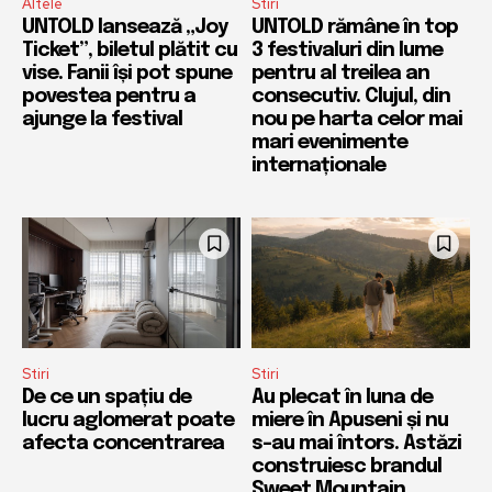
Altele
Stiri
UNTOLD lansează „Joy
UNTOLD rămâne în top
Ticket”, biletul plătit cu
3 festivaluri din lume
vise. Fanii își pot spune
pentru al treilea an
povestea pentru a
consecutiv. Clujul, din
ajunge la festival
nou pe harta celor mai
mari evenimente
internaționale
Stiri
Stiri
De ce un spațiu de
Au plecat în luna de
lucru aglomerat poate
miere în Apuseni și nu
afecta concentrarea
s-au mai întors. Astăzi
construiesc brandul
Sweet Mountain