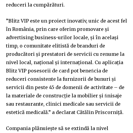
conversation.
reduceri la cumpărături.
To subscribe, simply enter your email address on our website
or click the subscribe button below. Don't worry, we respect
”Blitz VIP este un proiect inovativ, unic de acest fel
your privacy and won't spam your inbox. Your information is
în România, prin care oferim promovare și
safe with us.
advertising business-urilor locale, și în același
timp, o comunitate elitistă de branduri de
producători și prestatori de servicii cu renume la
nivel local, național și internațional. Cu aplicația
SUBSCRIBE
Blitz VIP posesorii de card pot beneﬁcia de
reduceri consistente la furnizorii de bunuri și
I've read and accept the
Privacy Policy
.
servicii din peste 45 de domenii de activitate – de
la materiale de construcție la mobilier și ﬁnisaje
sau restaurante, clinici medicale sau servicii de
32,111
32,214
11,243
estetică medicală.” a declarat Cătălin Priscorniță.
Cititori
Cititori
Cititori
Compania plănuiește să se extindă la nivel