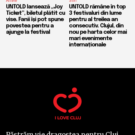
Altele
Stiri
UNTOLD lansează „Joy
UNTOLD rămâne în top
Ticket”, biletul plătit cu
3 festivaluri din lume
vise. Fanii își pot spune
pentru al treilea an
povestea pentru a
consecutiv. Clujul, din
ajunge la festival
nou pe harta celor mai
mari evenimente
internaționale
Păstrăm vie dragostea pentru Cluj