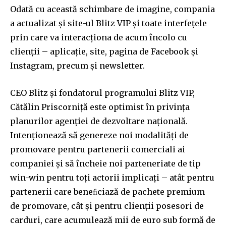
Odată cu această schimbare de imagine, compania
a actualizat și site-ul Blitz VIP și toate interfețele
prin care va interacționa de acum încolo cu
clienții – aplicație, site, pagina de Facebook și
Instagram, precum și newsletter.
CEO Blitz și fondatorul programului Blitz VIP,
Cătălin Priscorniță este optimist în privința
planurilor agenției de dezvoltare națională.
Intenționează să genereze noi modalități de
promovare pentru partenerii comerciali ai
companiei și să încheie noi parteneriate de tip
win-win pentru toți actorii implicați – atât pentru
partenerii care beneﬁciază de pachete premium
Join our community of
de promovare, cât și pentru clienții posesori de
SUBSCRIBERS and be part of the
carduri, care acumulează mii de euro sub formă de