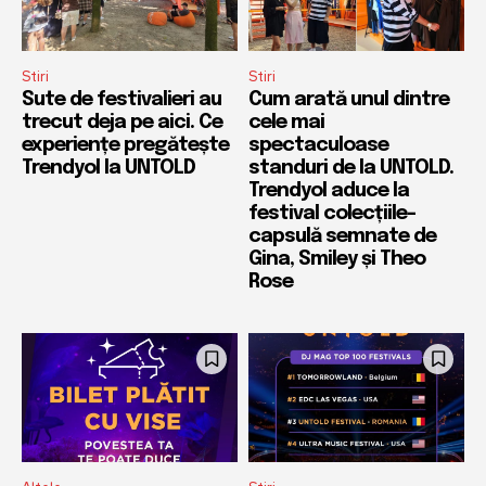
Stiri
Stiri
Sute de festivalieri au
Cum arată unul dintre
trecut deja pe aici. Ce
cele mai
experiențe pregătește
spectaculoase
Trendyol la UNTOLD
standuri de la UNTOLD.
Trendyol aduce la
festival colecțiile-
capsulă semnate de
Gina, Smiley și Theo
Rose