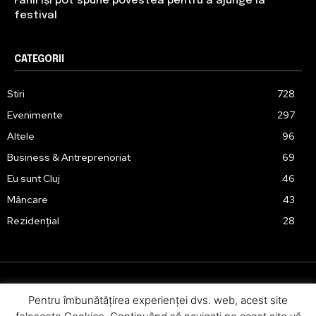
Fanii își pot spune povestea pentru a ajunge la
festival
CATEGORII
Stiri
728
Evenimente
297
Altele
96
Business & Antreprenoriat
69
Eu sunt Cluj
46
Mâncare
43
Rezidențial
28
Pentru îmbunătăţirea experienţei dvs. web, acest site
Urmărește-ne în social media: