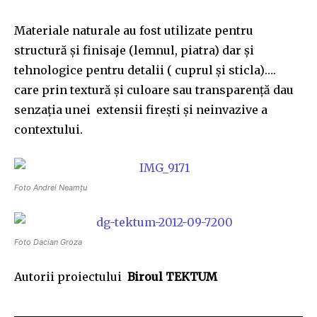
Join our community of
SUBSCRIBERS and be part of the
Materiale naturale au fost utilizate pentru
conversation.
structură şi finisaje (lemnul, piatra) dar şi
tehnologice pentru detalii ( cuprul şi sticla)….
To subscribe, simply enter your email address on our website
or click the subscribe button below. Don't worry, we respect
care prin textură şi culoare sau transparenţă dau
your privacy and won't spam your inbox. Your information is
senzaţia unei extensii fireşti şi neinvazive a
safe with us.
contextului.
Foto Andrei Neamţu
SUBSCRIBE
Foto Dacian Groza
I've read and accept the
Privacy Policy
.
Autorii proiectului
Biroul TEKTUM
32,111
32,214
11,243