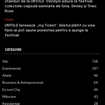
standuri de la UNTOLD. Trendyol aduce la festival
colecțiile-capsulă semnate de Gina, Smiley și Theo
Rose
Altele
UNTOLD lansează „Joy Ticket”, biletul plătit cu vise.
Fanii își pot spune povestea pentru a ajunge la
festival
CATEGORII
Stiri
728
Evenimente
297
Altele
96
Business & Antreprenoriat
69
Eu sunt Cluj
46
Mâncare
43
Rezidențial
28