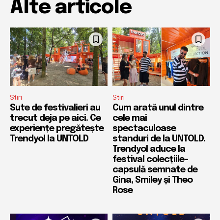
Alte articole
Stiri
Stiri
Sute de festivalieri au
Cum arată unul dintre
trecut deja pe aici. Ce
cele mai
experiențe pregătește
spectaculoase
Trendyol la UNTOLD
standuri de la UNTOLD.
Trendyol aduce la
festival colecțiile-
capsulă semnate de
Gina, Smiley și Theo
Rose