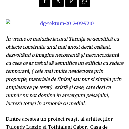
În vreme ce malurile lacului Tarniţa se densifică cu
obiecte construite unul mai anost decât celălalt,
dezvoltând o imagine necoerentă şi neconcordantă
cu ceea ce ar trebui să semnifice un edificiu cu şedere
temporară, ( cele mai multe neadecvate prin
proporţie, materiale de finisaj sau pur si simplu prin
amplasarea pe teren) există şi case, care deşi ca
număr nu pot domina in anvergura peisajului,
lucreză totuşi în armonie cu mediul.
Dintre acestea un proiect reuşit al arhitecţilor
Tulogdy Laszlo şi Tothfalusi Gabor, Casa de