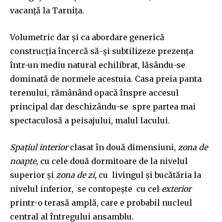
vacanţă la Tarniţa.
Volumetric dar şi ca abordare generică
construcţia încercă să-şi subtilizeze prezenţa
într-un mediu natural echilibrat, lăsându-se
dominată de normele acestuia. Casa preia panta
terenului, rămânând opacă înspre accesul
principal dar deschizându-se spre partea mai
spectaculosă a peisajului, malul lacului.
Spaţiul interior
clasat în două dimensiuni,
zona de
noapte
, cu cele două dormitoare de la nivelul
superior şi
zona de zi,
cu livingul şi bucătăria la
nivelul inferior, se contopeşte cu cel
exterior
printr-o terasă amplă, care e probabil nucleul
central al întregului ansamblu.