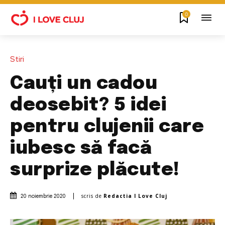
0
Stiri
Cauți un cadou
deosebit? 5 idei
pentru clujenii care
iubesc să facă
surprize plăcute!
scris de
Redactia I Love Cluj
20 noiembrie 2020