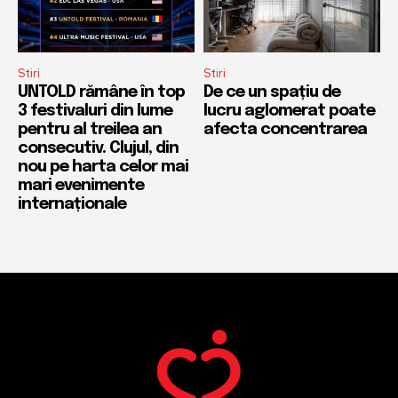
Stiri
Stiri
UNTOLD rămâne în top
De ce un spațiu de
3 festivaluri din lume
lucru aglomerat poate
pentru al treilea an
afecta concentrarea
consecutiv. Clujul, din
nou pe harta celor mai
mari evenimente
internaționale