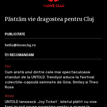
Păstrăm vie dragostea pentru Cluj
PUBLICITATE
hello@ilovecluj.ro
ÎȚI RECOMANDĂM
Stiri
Cum arată unul dintre cele mai spectaculoase
standuri de la UNTOLD. Trendyol aduce la festival
colecțiile-capsulă semnate de Gina, Smiley și Theo
Rose
Altele
UNTOLD lansează „Joy Ticket”, biletul plătit cu vise.
Fanii își pot spune povestea pentru a ajunge la