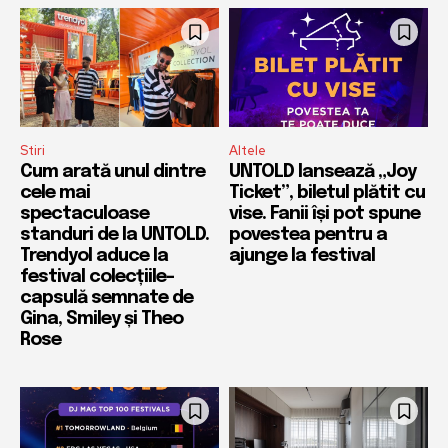
Stiri
Altele
Cum arată unul dintre
UNTOLD lansează „Joy
cele mai
Ticket”, biletul plătit cu
spectaculoase
vise. Fanii își pot spune
standuri de la UNTOLD.
povestea pentru a
Trendyol aduce la
ajunge la festival
festival colecțiile-
capsulă semnate de
Gina, Smiley și Theo
Rose