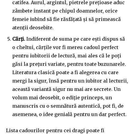
catifea. Aurul, argintul, pietrele prețioase aduc
SUBSCRIBERS and be part of the
zâmbete instant pe chipul doamnelor, orice
conversation.
femeie iubind să fie răsfățată și să primească
atenții deosebite.
To subscribe, simply enter your email address on our website
or click the subscribe button below. Don't worry, we respect
Cărți.
Indiferent de suma pe care ești dispus să
your privacy and won't spam your inbox. Your information is
safe with us.
o cheltui, cărțile vor fi mereu cadoul perfect
pentru iubitorii de lectură, mai ales că le poți
găsi la prețuri variate, pentru toate buzunarele.
Literatura clasică poate a fi alegerea cu care
mergi la sigur, însă pentru un iubitor al lecturii,
SUBSCRIBE
această variantă sigur nu mai are secrete. Un
volum mai deosebit, o ediție princeps, un
I've read and accept the
Privacy Policy
.
manuscris cu o semnătură autentică, pot fi, de
asemenea, o idee genială pentru un dar perfect.
32,111
32,214
11,243
Lista cadourilor pentru cei dragi poate fi
Cititori
Cititori
Cititori