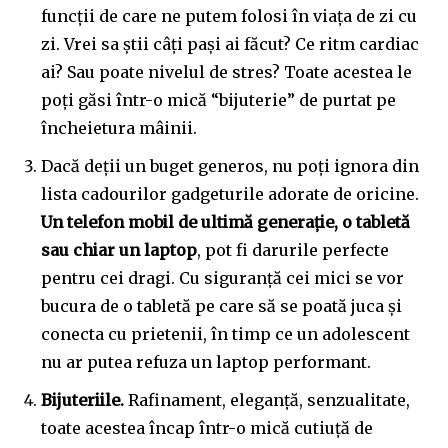
funcții de care ne putem folosi în viața de zi cu
zi. Vrei sa știi câți pași ai făcut? Ce ritm cardiac
ai? Sau poate nivelul de stres? Toate acestea le
poți găsi într-o mică “bijuterie” de purtat pe
încheietura mâinii.
Dacă deții un buget generos, nu poți ignora din
lista cadourilor gadgeturile adorate de oricine.
Un telefon mobil de ultimă generație, o tabletă
sau chiar un laptop
, pot fi darurile perfecte
pentru cei dragi. Cu siguranță cei mici se vor
bucura de o tabletă pe care să se poată juca și
conecta cu prietenii, în timp ce un adolescent
nu ar putea refuza un laptop performant.
Bijuteriile.
Rafinament, eleganță, senzualitate,
toate acestea încap într-o mică cutiuță de
Join our community of