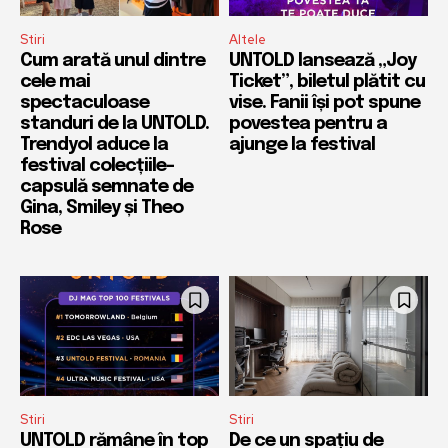
Stiri
Altele
Cum arată unul dintre
UNTOLD lansează „Joy
cele mai
Ticket”, biletul plătit cu
spectaculoase
vise. Fanii își pot spune
standuri de la UNTOLD.
povestea pentru a
Trendyol aduce la
ajunge la festival
festival colecțiile-
capsulă semnate de
Gina, Smiley și Theo
Rose
Stiri
Stiri
UNTOLD rămâne în top
De ce un spațiu de