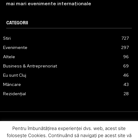
mai mari evenimente internaționale
CATEGORII
Stiri
727
Evenimente
297
Altele
96
Business & Antreprenoriat
69
Eu sunt Cluj
46
Mâncare
43
Rezidențial
28
Pentru îmbunătăţirea experienţei dvs. web, acest site
Urmărește-ne în social media:
foloseşte Cookies. Continuând să navigaţi pe acest site vă