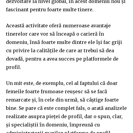
dezvoltare la nivel global, în acest domeniu nou și
fascinant pentru foarte multe tinere.
Această activitate oferă numeroase avantaje
tinerelor care vor să înceapă o carieră în
domeniu, însă foarte multe dintre ele își fac griji
cu privire la calitățile de care ar trebui să dea
dovadă, pentru a avea succes pe platformele de
profil.
Un mit este, de exemplu, cel al faptului că doar
femeile foarte frumoase reușesc să se facă
remarcate și, în cele din urmă, să câștige foarte
bine. Se pare că este complet fals, o arată analizele
Join our community of
realizate asupra pieței de profil, dar o spun, clar,
SUBSCRIBERS and be part of the
și specialiștii în domeniu, împreună cu
conversation.
administratorii marilor platforme de profil.