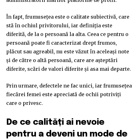
To subscribe, simply enter your email address on our website
În fapt, frumusețea este o calitate subiectivă, care
or click the subscribe button below. Don't worry, we respect
your privacy and won't spam your inbox. Your information is
stă în ochiul privitorului, iar definiția este
safe with us.
diferită, de la o persoană la alta. Ceea ce pentru o
persoană poate fi caracterizat drept frumos,
plăcut sau agreabil, nu este văzut în aceleași note
și de către o altă persoană, care are așteptări
diferite, scări de valori diferite și asa mai departe.
SUBSCRIBE
Prin urmare, defectele ne fac unici, iar frumusețea
I've read and accept the
Privacy Policy
.
fiecărei femei este apreciată de ochii potriviți
care o privesc.
32,111
32,214
11,243
De ce calități ai nevoie
Cititori
Cititori
Cititori
pentru a deveni un mode de