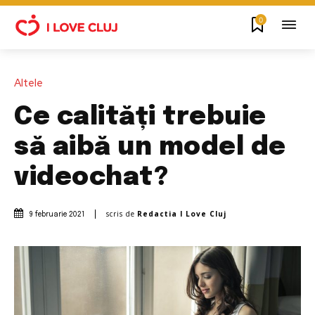
0
Altele
Ce calități trebuie
să aibă un model de
videochat?
scris de
Redactia I Love Cluj
9 februarie 2021