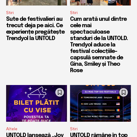
Stiri
Stiri
Sute de festivalieri au
Cum arată unul dintre
trecut deja pe aici. Ce
cele mai
experiențe pregătește
spectaculoase
Trendyol la UNTOLD
standuri de la UNTOLD.
Trendyol aduce la
festival colecțiile-
capsulă semnate de
Gina, Smiley și Theo
Rose
Altele
Stiri
UNTOLD lansează „Joy
UNTOLD rămâne în top