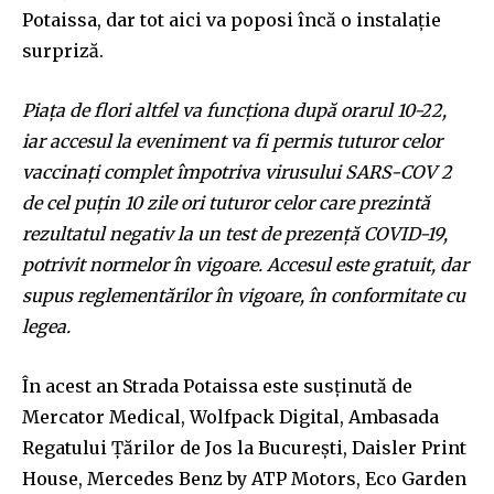
Potaissa, dar tot aici va poposi încă o instalație
surpriză.
I've read and accept the
Privacy Policy
.
Piața de flori altfel va funcționa după orarul 10-22,
iar accesul la eveniment va fi permis tuturor celor
32,111
32,214
11,243
vaccinați complet împotriva virusului SARS-COV 2
Cititori
Cititori
Cititori
de cel puțin 10 zile ori tuturor celor care prezintă
rezultatul negativ la un test de prezență COVID-19,
potrivit normelor în vigoare. Accesul este gratuit, dar
supus reglementărilor în vigoare, în conformitate cu
legea.
În acest an Strada Potaissa este susținută de
Mercator Medical, Wolfpack Digital, Ambasada
Regatului Țărilor de Jos la București, Daisler Print
House, Mercedes Benz by ATP Motors, Eco Garden