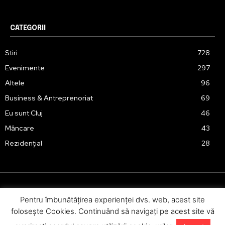
CATEGORII
Stiri
728
Evenimente
297
Altele
96
Business & Antreprenoriat
69
Eu sunt Cluj
46
Mâncare
43
Rezidențial
28
Pentru îmbunătăţirea experienţei dvs. web, acest site
Urmărește-ne în social media:
foloseşte Cookies. Continuând să navigaţi pe acest site vă