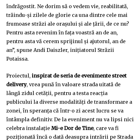
îndrăgostit. Ne dorim să o vedem vie, reabilitată,
trăindu-și zilele de glorie ca una dintre cele mai
frumoase străzi ale orașului și ale țării, de ce nu?
Pentru asta revenim în fața voastră an de an,
pentru asta vă cerem sprijinul și ajutorul, an de
Join our community of
an”, spune Andi Daiszler, inițiatorul Străzii
SUBSCRIBERS and be part of the
Potaissa.
conversation.
Proiectul,
inspirat de seria de evenimente street
To subscribe, simply enter your email address on our website
delivery
, vrea pună în valoare strada uitată de
or click the subscribe button below. Don't worry, we respect
your privacy and won't spam your inbox. Your information is
lângă zidul cetății, pentru a testa reacția
safe with us.
publicului la diverse modalități de transformare a
zonei, în speranța că într-o zi acest lucru se va
întâmpla definitiv. De la eveniment nu va lipsi nici
celebra instalație
Mi-e Dor de Tine
, care va fi
poziționată încă o dată deasupra intrării pe Strada
SUBSCRIBE