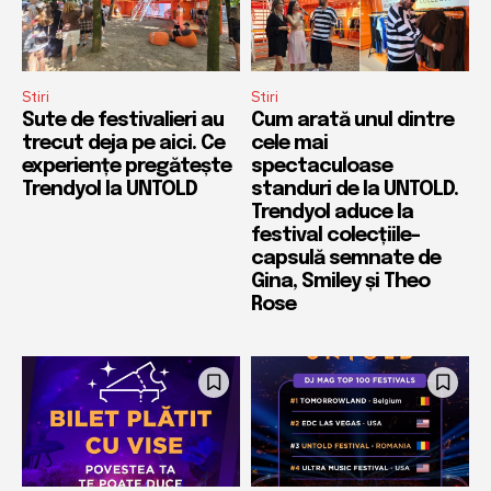
Stiri
Stiri
Sute de festivalieri au
Cum arată unul dintre
trecut deja pe aici. Ce
cele mai
experiențe pregătește
spectaculoase
Trendyol la UNTOLD
standuri de la UNTOLD.
Trendyol aduce la
festival colecțiile-
capsulă semnate de
Gina, Smiley și Theo
Rose