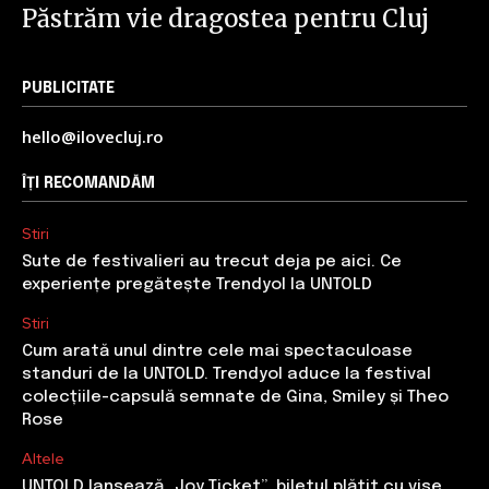
Păstrăm vie dragostea pentru Cluj
PUBLICITATE
hello@ilovecluj.ro
ÎȚI RECOMANDĂM
Stiri
Sute de festivalieri au trecut deja pe aici. Ce
experiențe pregătește Trendyol la UNTOLD
Stiri
Cum arată unul dintre cele mai spectaculoase
standuri de la UNTOLD. Trendyol aduce la festival
colecțiile-capsulă semnate de Gina, Smiley și Theo
Rose
Altele
UNTOLD lansează „Joy Ticket”, biletul plătit cu vise.