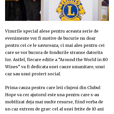
conversation.
To subscribe, simply enter your email address on our website
or click the subscribe button below. Don't worry, we respect
your privacy and won't spam your inbox. Your information is
safe with us.
Vinurile special alese pentru aceasta serie de
evenimente vor fi motive de bucurie nu doar
pentru cei ce le savureaza, ci mai ales pentru cei
care se vor bucura de fondurile stranse datorita
lor. Astfel, fiecare editie a ”Around the World in 80
SUBSCRIBE
Wines” va fi dedicata unei cauze umanitare, unui
caz sau unui proiect social.
I've read and accept the
Privacy Policy
.
Prima cauza pentru care leii clujeni din Clubul
Hope va cer ajutorul este una pentru care s-au
32,111
32,214
11,243
mobilizat deja mai multe resurse, fiind vorba de
Cititori
Cititori
Cititori
un caz extrem de grav: cel al unei fetite de 10 ani