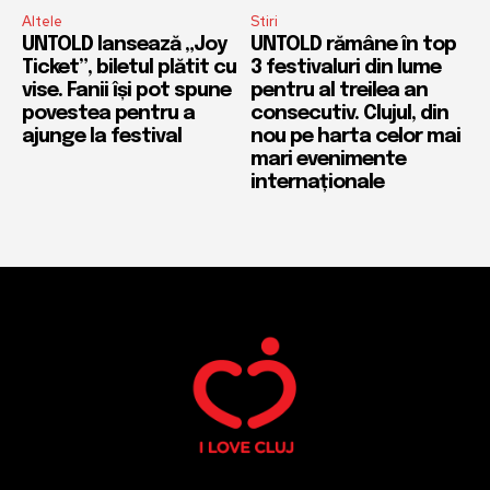
Altele
Stiri
UNTOLD lansează „Joy
UNTOLD rămâne în top
Ticket”, biletul plătit cu
3 festivaluri din lume
vise. Fanii își pot spune
pentru al treilea an
povestea pentru a
consecutiv. Clujul, din
ajunge la festival
nou pe harta celor mai
mari evenimente
internaționale