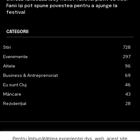
Fanii își pot spune povestea pentru a ajunge la
festival
CATEGORII
Stiri
728
Evenimente
297
Altele
96
Business & Antreprenoriat
69
Eu sunt Cluj
46
Mâncare
43
Rezidențial
28
Pentru îmbunătăţirea experienţei dvs. web, acest site