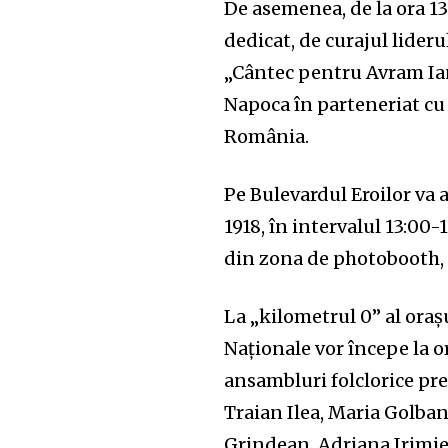
De asemenea, de la ora 
dedicat, de curajul lider
„Cântec pentru Avram Ianc
Napoca în parteneriat cu
România.
Pe Bulevardul Eroilor va 
1918, în intervalul 13:00
din zona de photobooth, ca
La „kilometrul 0” al orașu
Naționale vor începe la or
ansambluri folclorice pr
Traian Ilea, Maria Golban
Grindean, Adriana Irimie