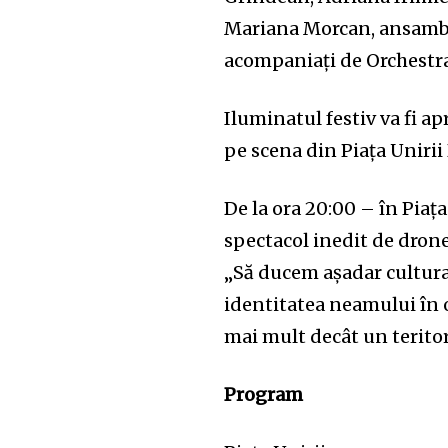
Mariana Morcan, ansamblu
acompaniați de Orchestra
Iluminatul festiv va fi ap
pe scena din Piața Unirii
De la ora 20:00 – în Pi
spectacol inedit de drone
Join our commu
„Să ducem așadar cultura
SUBSCRIBERS an
identitatea neamului în o
of the conversa
mai mult decât un teritori
To subscribe, simply enter your e
Program
the subscribe button below. Don'
won't spam your inbox. Your infor