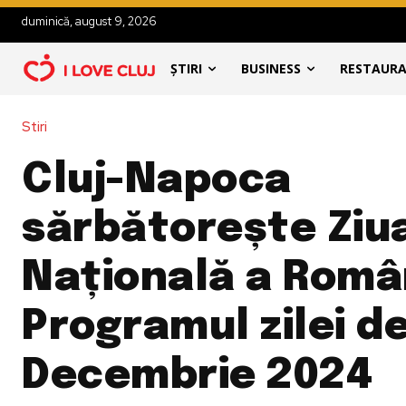
duminică, august 9, 2026
ȘTIRI
BUSINESS
RESTAUR
Stiri
Cluj-Napoca
sărbătorește Ziu
Națională a Român
Programul zilei de
Decembrie 2024