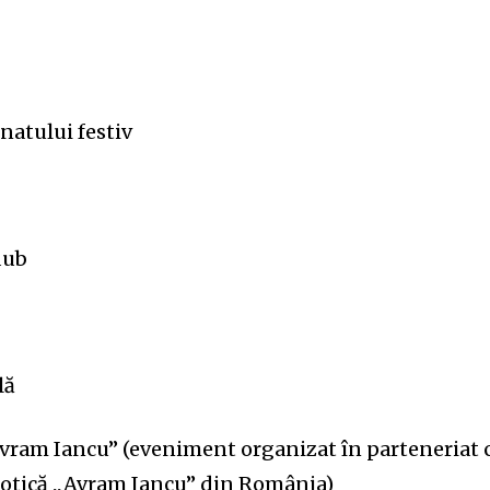
32,214
natului festiv
Cititori
dub
lă
vram Iancu” (eveniment organizat în parteneriat 
iotică „Avram Iancu” din România)