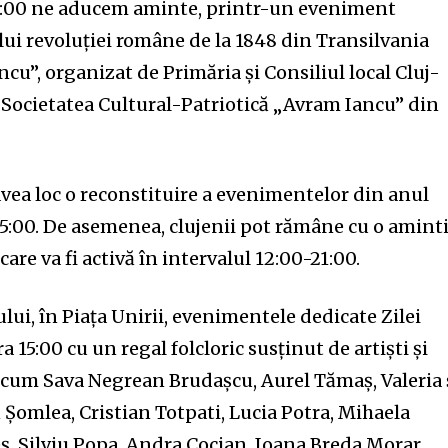
13:00 ne aducem aminte, printr-un eveniment
ului revoluţiei române de la 1848 din Transilvania
u”, organizat de Primăria și Consiliul local Cluj-
 Societatea Cultural-Patriotică „Avram Iancu” din
avea loc o reconstituire a evenimentelor din anul
-15:00. De asemenea, clujenii pot rămâne cu o amint
re va fi activă în intervalul 12:00-21:00.
lui, în Piața Unirii, evenimentele dedicate Zilei
a 15:00 cu un regal folcloric susținut de artiști și
ecum Sava Negrean Brudașcu, Aurel Tămaș, Valeria 
 Șomlea, Cristian Totpati, Lucia Potra, Mihaela
ș, Silviu Popa, Andra Cocian, Ioana Breda Morar,