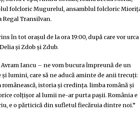
l folcloric Mugurelul, ansamblul folcloric Mioriț
 Regal Transilvan.
rins în tot orașul de la ora 19:00, după care vor urca
 Delia și Zdob și Zdub.
ața Avram Iancu – ne vom bucura împreună de un
 și lumini, care să ne aducă aminte de anii trecuți:
nity of
 românească, istoria și credința. limba română și
d be part
rice colțișor al lumii ne-ar purta pașii. România e
tion.
u, e o părticică din sufletul fiecăruia dintre noi.”
mail address on our website or click
t worry, we respect your privacy and
I've read and a
mation is safe with us.