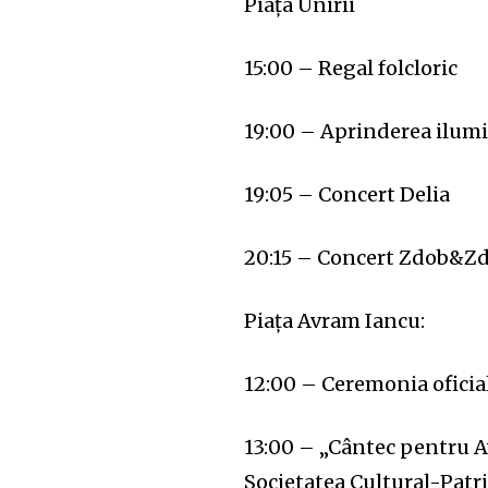
Piața Unirii
15:00 – Regal folcloric
32,111
19:00 – Aprinderea ilumi
Cititori
19:05 – Concert Delia
20:15 – Concert Zdob&Z
Piața Avram Iancu:
12:00 – Ceremonia oficia
13:00 – „Cântec pentru A
Societatea Cultural-Patr