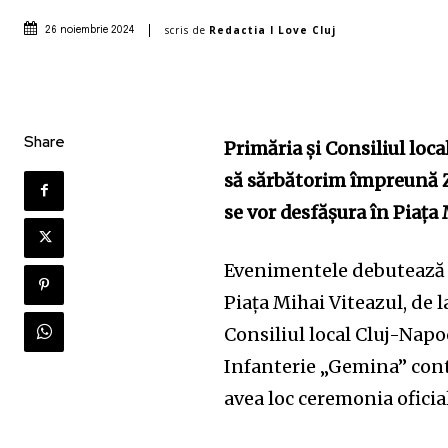
scris de
Redactia I Love Cluj
26 noiembrie 2024
Share
Primăria și Consiliul loc
să sărbătorim împreună Z
se vor desfășura în Piața 
Evenimentele debutează c
Piața Mihai Viteazul, de l
Consiliul local Cluj-Napoc
Infanterie „Gemina” cont
avea loc ceremonia oficial