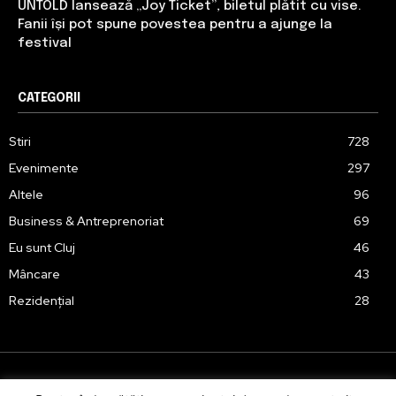
UNTOLD lansează „Joy Ticket”, biletul plătit cu vise.
Fanii își pot spune povestea pentru a ajunge la
festival
CATEGORII
Stiri
728
Evenimente
297
Altele
96
Business & Antreprenoriat
69
Eu sunt Cluj
46
Mâncare
43
Rezidențial
28