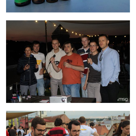
conversation.
To subscribe, simply enter your email address on our website
or click the subscribe button below. Don't worry, we respect
your privacy and won't spam your inbox. Your information is
safe with us.
SUBSCRIBE
I've read and accept the
Privacy Policy
.
32,111
32,214
11,243
Cititori
Cititori
Cititori