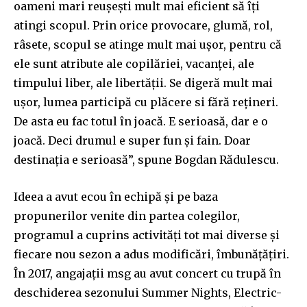
oameni mari reușești mult mai eficient să îți
atingi scopul. Prin orice provocare, glumă, rol,
râsete, scopul se atinge mult mai ușor, pentru că
ele sunt atribute ale copilăriei, vacanței, ale
timpului liber, ale libertății. Se digeră mult mai
ușor, lumea participă cu plăcere si fără reţineri.
De asta eu fac totul în joacă. E serioasă, dar e o
joacă. Deci drumul e super fun și fain. Doar
destinația e serioasă”, spune Bogdan Rădulescu.
Ideea a avut ecou în echipă şi pe baza
propunerilor venite din partea colegilor,
programul a cuprins activităţi tot mai diverse şi
fiecare nou sezon a adus modificări, îmbunăţăţiri.
În 2017, angajații msg au avut concert cu trupă în
deschiderea sezonului Summer Nights, Electric-