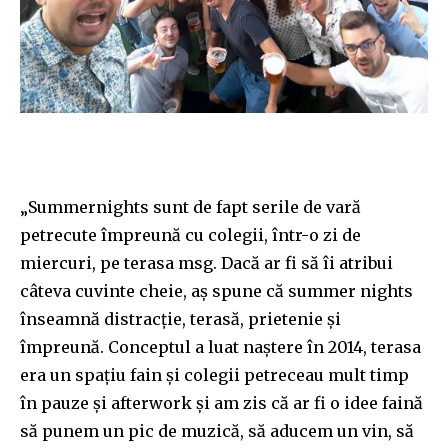
„Summernights sunt de fapt serile de vară
petrecute împreună cu colegii, într-o zi de
miercuri, pe terasa msg. Dacă ar fi să îi atribui
câteva cuvinte cheie, aș spune că summer nights
înseamnă distracţie, terasă, prietenie şi
împreună. Conceptul a luat naștere în 2014, terasa
era un spaţiu fain şi colegii petreceau mult timp
în pauze şi afterwork şi am zis că ar fi o idee faină
să punem un pic de muzică, să aducem un vin, să