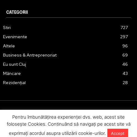
CATEGORII
Stiri
727
Evenimente
297
Altele
96
Business & Antreprenoriat
69
Eu sunt Cluj
46
Mâncare
43
Rezidențial
28
Pentru îmbunătăţirea experienţei dvs. web, acest site
Urmărește-ne în social media:
foloseşte Cookies. Continuând să navigaţi pe acest site vă
exprimaţi acordul asupra utilizării cookie-urilor.
Accept