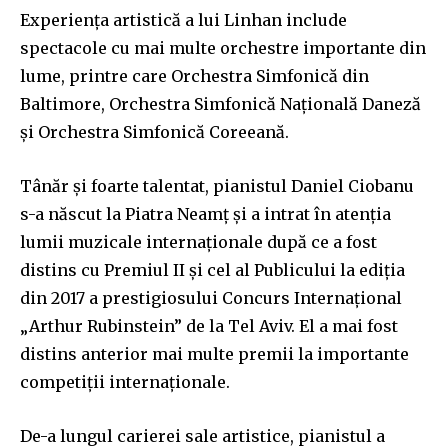
Experiența artistică a lui Linhan include
spectacole cu mai multe orchestre importante din
lume, printre care Orchestra Simfonică din
Baltimore, Orchestra Simfonică Națională Daneză
și Orchestra Simfonică Coreeană.
Tânăr și foarte talentat, pianistul Daniel Ciobanu
s-a născut la Piatra Neamț și a intrat în atenția
lumii muzicale internaționale după ce a fost
distins cu Premiul II şi cel al Publicului la ediţia
din 2017 a prestigiosului Concurs Internaţional
„Arthur Rubinstein” de la Tel Aviv. El a mai fost
distins anterior mai multe premii la importante
Join our community of
competiții internaționale.
SUBSCRIBERS and be part of the
conversation.
De-a lungul carierei sale artistice, pianistul a