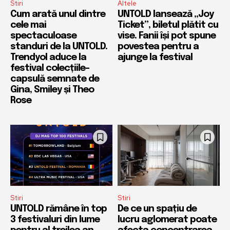
Stiri
Altele
Cum arată unul dintre
UNTOLD lansează „Joy
cele mai
Ticket”, biletul plătit cu
spectaculoase
vise. Fanii își pot spune
standuri de la UNTOLD.
povestea pentru a
Trendyol aduce la
ajunge la festival
festival colecțiile-
capsulă semnate de
Gina, Smiley și Theo
Rose
Stiri
Stiri
UNTOLD rămâne în top
De ce un spațiu de
3 festivaluri din lume
lucru aglomerat poate