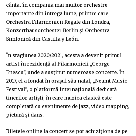
cântat în compania mai multor orchestre
To subscribe, simply enter your email address on our website
or click the subscribe button below. Don't worry, we respect
importante din întrega lume, printre care,
your privacy and won't spam your inbox. Your information is
Orchestra Filarmonicii Regale din Londra,
safe with us.
Konzerthausorchester Berlin și Orchestra
Simfonică din Castilla y León.
În stagiunea 2020/2021, acesta a devenit primul
artist în rezidenţă al Filarmonicii „George
SUBSCRIBE
Enescu”, unde a susţinut numeroase concerte. În
I've read and accept the
Privacy Policy
.
2017, el a fondat în orașul său natal, „Neamt Music
Festival”, o platformă internaţională dedicată
tinerilor artişti, în care muzica clasică este
completată cu evenimente de jazz, video mapping,
32,111
32,214
11,243
Cititori
Cititori
Cititori
pictură şi dans.
Biletele online la concert se pot achiziţiona de pe