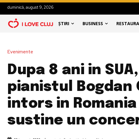
duminică, august 9, 2026
ȘTIRI
BUSINESS
RESTAUR
Evenimente
Dupa 8 ani in SUA,
pianistul Bogdan 
intors in Romania 
sustine un concer