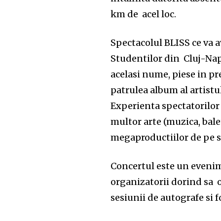
km de acel loc.
Spectacolul BLISS ce va a
Studentilor din Cluj-Nap
acelasi nume, piese in pr
patrulea album al artistul
Experienta spectatorilor 
multor arte (muzica, balet
megaproductiilor de pe s
Concertul este un evenim
organizatorii dorind sa 
sesiunii de autografe si fo