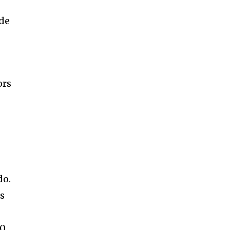
 de
ors
do.
us
00