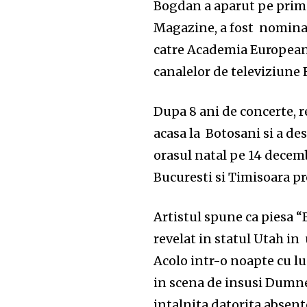
Bogdan a aparut pe prima
Magazine, a fost nominal
catre Academia Europeana
canalelor de televiziune
Dupa 8 ani de concerte, r
acasa la Botosani si a de
orasul natal pe 14 decemb
Bucuresti si Timisoara p
Artistul spune ca piesa “
revelat in statul Utah in
Acolo intr-o noapte cu l
in scena de insusi Dumne
intalnita datorita absent