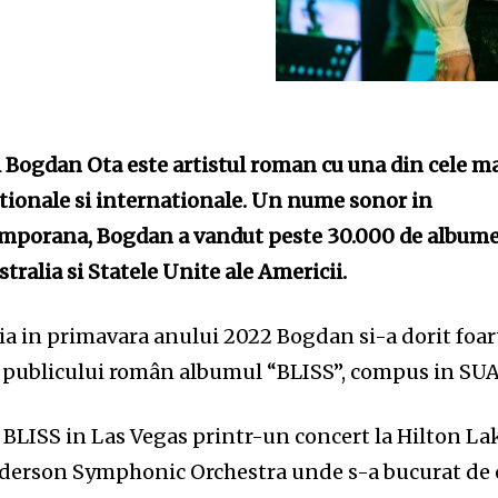
l Bogdan Ota este artistul roman cu una din cele m
ationale si internationale. Un nume sonor in
emporana, Bogdan a vandut peste 30.000 de albume
stralia si Statele Unite ale Americii.
a in primavara anului 2022 Bogdan si-a dorit foar
si publicului român albumul “BLISS”, compus in SU
 BLISS in Las Vegas printr-un concert la Hilton La
nderson Symphonic Orchestra unde s-a bucurat de 