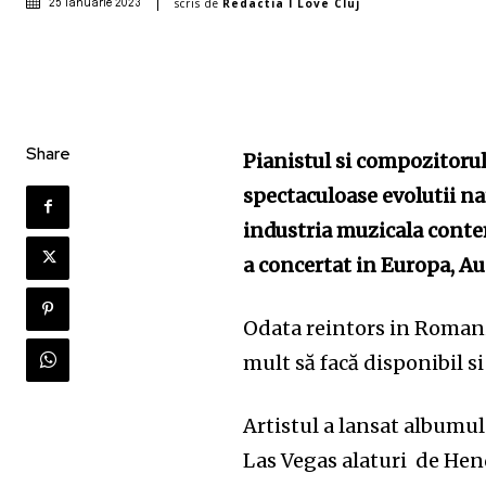
scris de
Redactia I Love Cluj
25 ianuarie 2023
Share
Pianistul si compozitoru
spectaculoase evolutii n
industria muzicala cont
a concertat in Europa, Au
Odata reintors in Romani
mult să facă disponibil 
Artistul a lansat albumul
Las Vegas alaturi de He