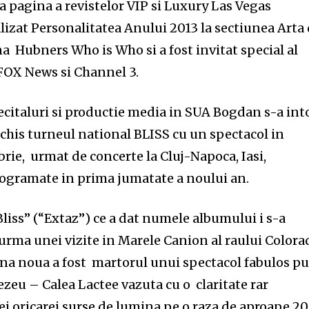
 pagina a revistelor VIP si Luxury Las Vegas
izat Personalitatea Anului 2013 la sectiunea Arta
 Hubners Who is Who si a fost invitat special al
 FOX News si Channel 3.
ecitaluri si productie media in SUA Bogdan s-a int
schis turneul national BLISS cu un spectacol in
rie, urmat de concerte la Cluj-Napoca, Iasi,
rogramate in prima jumatate a noului an.
Bliss” (“Extaz”) ce a dat numele albumului i s-a
 urma unei vizite in Marele Canion al raului Colora
una noua a fost martorul unui spectacol fabulos p
zeu – Calea Lactee vazuta cu o claritate rar
ei oricarei surse de lumina pe o raza de aproape 2