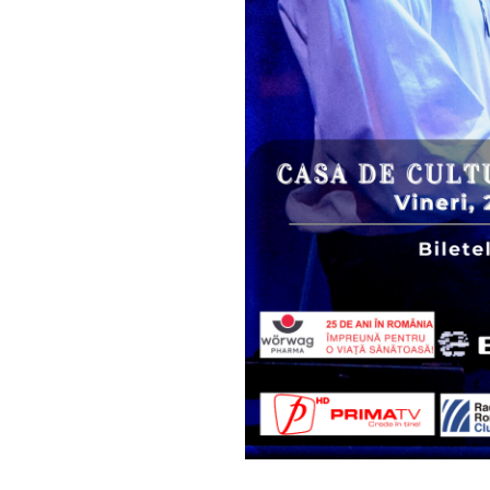
the subscribe button below. Don'
won't spam your inbox. Your infor
32,111
Cititori