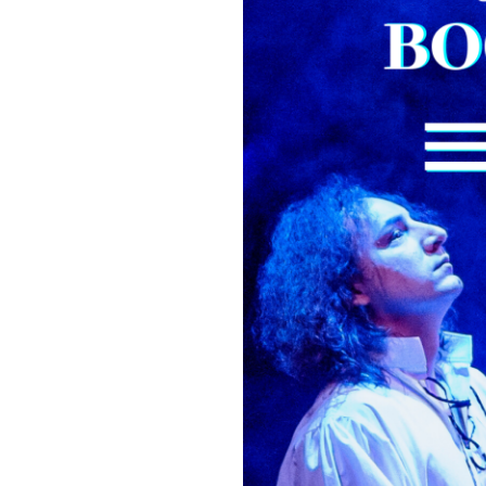
Join our commu
SUBSCRIBERS an
of the conversa
To subscribe, simply enter your e