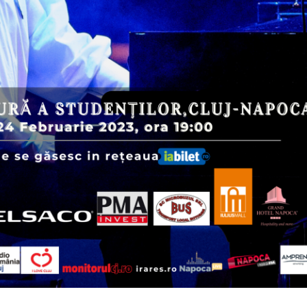
t worry, we respect your privacy and
I've read and a
mation is safe with us.
32,214
Cititori