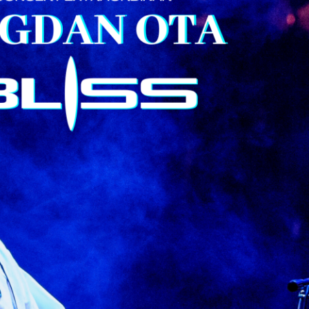
nity of
d be part
tion.
mail address on our website or click