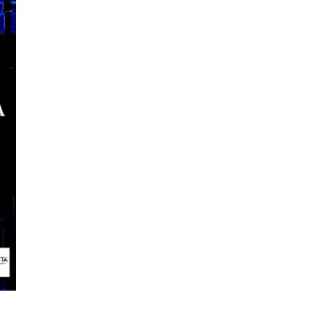
ccept the
Privacy Policy
.
11,243
Cititori