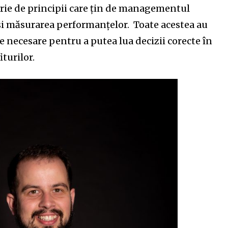
t worry, we respect your privacy and
I've read and a
serie de principii care țin de managementul
mation is safe with us.
, și măsurarea performanțelor. Toate acestea au
e necesare pentru a putea lua decizii corecte în
turilor.
32,214
Cititori