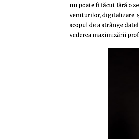
the subscribe button below. Don'
nu poate fi făcut fără o 
won't spam your inbox. Your infor
veniturilor, digitalizare
scopul de a strânge datel
vederea maximizării profi
32,111
Cititori