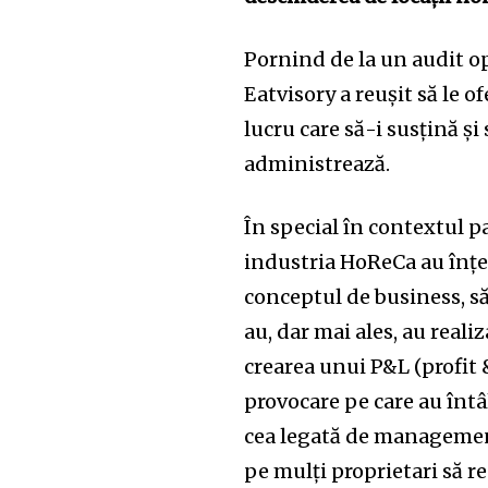
Pornind de la un audit op
Eatvisory a reușit să le 
lucru care să-i susțină și
administrează.
În special în contextul 
industria HoReCa au înțel
conceptul de business, să-ș
Join our commu
au, dar mai ales, au rea
crearea unui P&L (profit 
SUBSCRIBERS an
provocare pe care au înt
of the conversa
cea legată de managemen
To subscribe, simply enter your e
pe mulți proprietari să r