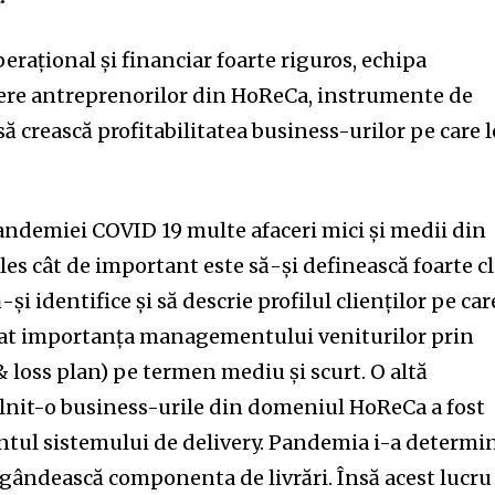
erațional și financiar foarte riguros, echipa
ofere antreprenorilor din HoReCa, instrumente de
 să crească profitabilitatea business-urilor pe care l
pandemiei COVID 19 multe afaceri mici și medii din
es cât de important este să-și definească foarte cl
i identifice și să descrie profilul clienților pe care
nity of
lizat importanța managementului veniturilor prin
& loss plan) pe termen mediu și scurt. O altă
d be part
âlnit-o business-urile din domeniul HoReCa a fost
tion.
tul sistemului de delivery. Pandemia i-a determi
mail address on our website or click
egândească componenta de livrări. Însă acest lucru