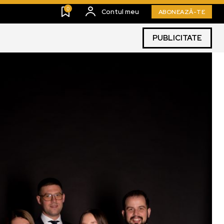
0
Contul meu
ABONEAZĂ-TE
PUBLICITATE