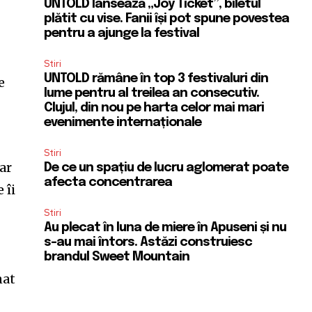
UNTOLD lansează „Joy Ticket”, biletul
plătit cu vise. Fanii își pot spune povestea
pentru a ajunge la festival
Stiri
UNTOLD rămâne în top 3 festivaluri din
e
lume pentru al treilea an consecutiv.
Clujul, din nou pe harta celor mai mari
evenimente internaționale
Stiri
ar
De ce un spațiu de lucru aglomerat poate
afecta concentrarea
 îi
Stiri
Au plecat în luna de miere în Apuseni și nu
s-au mai întors. Astăzi construiesc
brandul Sweet Mountain
nat
SUBSCRIBE