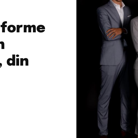
tforme
n
 din