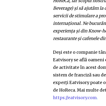
HoReCa, iar scopul nostru
Beverage) și să ajutăm la 
servicii de stimulare a prof
internațional. Ne bucurăm
experiența și din Know-ho
restaurante și cafenele d
Deşi este o companie tână
Eatvisory se află oameni 
de activitate în acest dom
sistem de franciză sau d
experți Eatvisory poate o
de HoReca. Mai multe deta
https://eatvisory.com
.