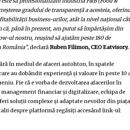
 este să profesionalizăm industria F&B (Food &
creșterea gradului de transparență a acesteia, oferin
itabilității business-urilor, atât la nivel național cât
 că, până în prezent, am putut să împărtășim din
w-ul nostru, reușind să ajutăm peste 180 de
in România”
, declară
Ruben Filimon, CEO Eatvisory.
ră în mediul de afaceri autohton, în spatele
care au dobândit experienţă şi valoare în peste 10 
eniu. Fie că e vorba de dezvoltarea afacerilor în
e management financiar și digitalizare, echipa de
feri soluții complexe și adaptate nevoilor din piaț
lii despre platformă regăsiți accesând link-ul: