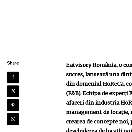
Share
Eatvisory România, o co
succes, lansează una din
din domeniul HoReCa, co
(F&B). Echipa de experți 
afaceri din industria HoRe
management de locație, 
crearea de concepte noi, 
deschiderea de locații noi