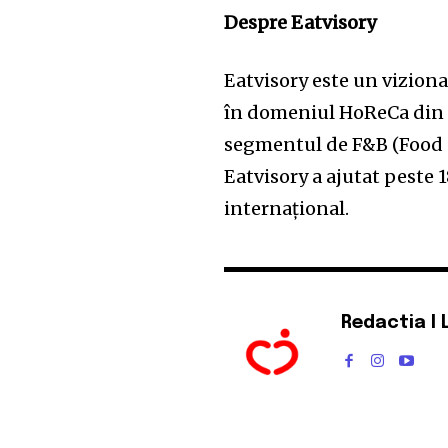
Despre Eatvisory
Eatvisory este un vizion
în domeniul HoReCa din R
segmentul de F&B (Food 
Eatvisory a ajutat peste 1
internațional.
Redactia I 