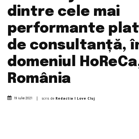
dintre cele mai
performante pla
de consultanță, î
domeniul HoReCa,
România
scris de
Redactia I Love Cluj
19 iulie 2021