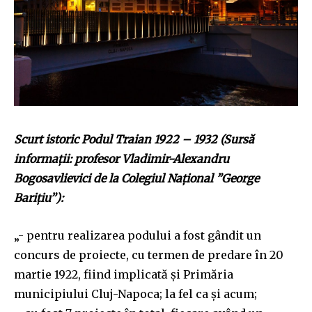
SUBSCRIBE
I've read and accept the
Privacy Policy
.
32,111
32,214
11,243
Cititori
Cititori
Cititori
Scurt istoric Podul Traian 1922 – 1932 (Sursă
informații: profesor Vladimir-Alexandru
Bogosavlievici de la Colegiul Național ”George
Barițiu”):
„- pentru realizarea podului a fost gândit un
concurs de proiecte, cu termen de predare în 20
martie 1922, fiind implicată și Primăria
municipiului Cluj-Napoca; la fel ca și acum;