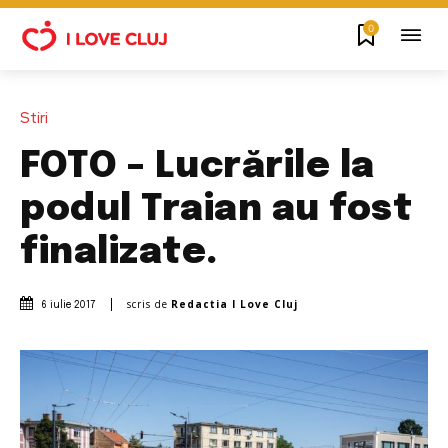
0
Stiri
FOTO – Lucrările la
podul Traian au fost
finalizate.
scris de
Redactia I Love Cluj
6 iulie 2017