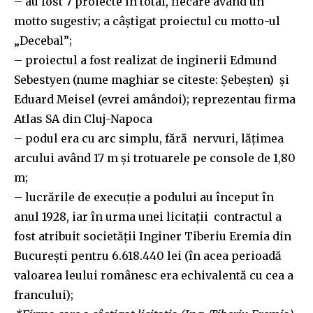
– au fost 7 proiecte în total, fiecare având un
motto sugestiv; a câștigat proiectul cu motto-ul
„Decebal”;
– proiectul a fost realizat de inginerii Edmund
Sebestyen
(nume maghiar se citeste: Șebeșten)
și
Eduard Meisel (evrei amândoi); reprezentau firma
Atlas SA din Cluj-Napoca
– podul era cu arc simplu, fără nervuri, lățimea
arcului având 17 m și trotuarele pe console de 1,80
m;
– lucrările de execuție a podului au început în
anul 1928, iar în urma unei licitații contractul a
fost atribuit societății Inginer Tiberiu Eremia din
București pentru 6.618.440 lei (în acea perioadă
valoarea leului românesc era echivalentă cu cea a
francului);