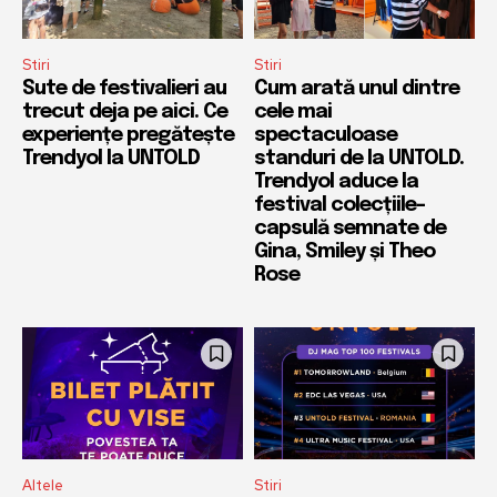
Stiri
Stiri
Sute de festivalieri au
Cum arată unul dintre
trecut deja pe aici. Ce
cele mai
experiențe pregătește
spectaculoase
Trendyol la UNTOLD
standuri de la UNTOLD.
Trendyol aduce la
festival colecțiile-
capsulă semnate de
Gina, Smiley și Theo
Rose
Altele
Stiri