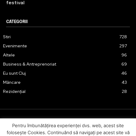
festival
CATEGORII
Stiri
728
Evenimente
297
Altele
96
Business & Antreprenoriat
69
Eu sunt Cluj
46
Mâncare
43
Rezidențial
28
Pentru îmbunătăţirea experienţei dvs. web, acest site
Urmărește-ne în social media:
foloseşte Cookies. Continuând să navigaţi pe acest site vă