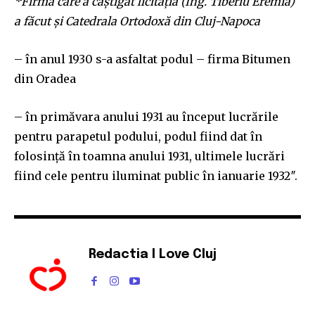
*Firma care a câștigat licitația (Ing. Tiberiu Eremia)
a făcut și Catedrala Ortodoxă din Cluj-Napoca
– în anul 1930 s-a asfaltat podul – firma Bitumen
din Oradea
– în primăvara anului 1931 au început lucrările
pentru parapetul podului, podul fiind dat în
folosință în toamna anului 1931, ultimele lucrări
fiind cele pentru iluminat public în ianuarie 1932″.
Redactia I Love Cluj