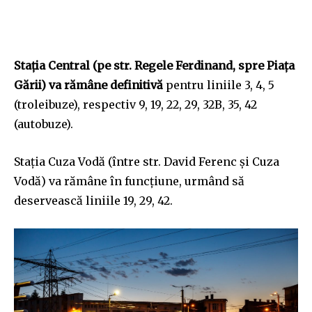
Stația Central (pe str. Regele Ferdinand, spre Piața
Gării) va rămâne definitivă
pentru liniile 3, 4, 5
(troleibuze), respectiv 9, 19, 22, 29, 32B, 35, 42
Join our community of
(autobuze).
SUBSCRIBERS and be part of the
conversation.
Stația Cuza Vodă (între str. David Ferenc și Cuza
To subscribe, simply enter your email address on our website
Vodă) va rămâne în funcțiune, urmând să
or click the subscribe button below. Don't worry, we respect
deservească liniile 19, 29, 42.
your privacy and won't spam your inbox. Your information is
safe with us.