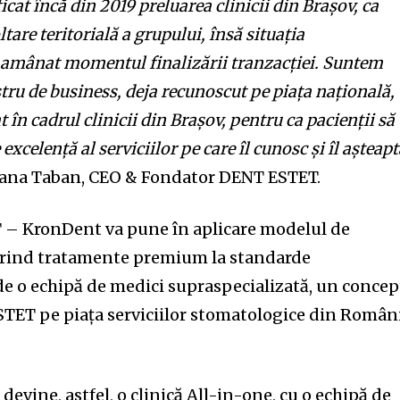
icat încă din 2019 preluarea clinicii din Brașov, ca
ltare teritorială a grupului, însă situația
a amânat momentul finalizării tranzacției. Suntem
ru de business, deja recunoscut pe piața națională,
at în cadrul clinicii din Brașov, pentru ca pacienții să
excelență al serviciilor pe care îl cunosc și îl așteap
. Oana Taban, CEO & Fondator DENT ESTET.
 – KronDent va pune în aplicare modelul de
ferind tratamente premium la standarde
de o echipă de medici supraspecializată, un concep
TET pe piața serviciilor stomatologice din Români
vine, astfel, o clinică All-in-one, cu o echipă de