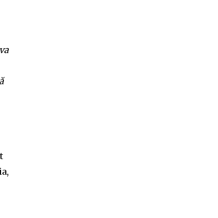
 va
tă
t
a,