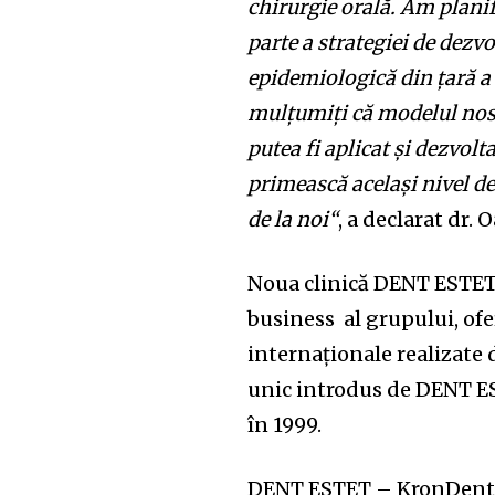
chirurgie orală. Am planif
parte a strategiei de dezvo
epidemiologică din țară 
mulțumiți că modelul nost
putea fi aplicat și dezvolt
primească același nivel de 
de la noi“
, a declarat dr
Noua clinică DENT ESTET
business al grupului, o
internaționale realizate 
unic introdus de DENT ES
în 1999.
DENT ESTET – KronDent de