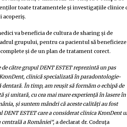
enților toate tratamentele și investigațiile clinice 
i acoperiș.
edici va beneficia de cultura de sharing și de
drul grupului, pentru ca pacientul să beneficieze
 complete și de un plan de tratament corect.
re de către grupul DENT ESTET reprezintă un pas
KronDent, clinică specializată în paradontologie-
 dentară. În timp, am reușit să formăm o echipă de
 și unitară, cu cea mai mare experiență în lasere în
mânia,
și suntem mândri că aceste calități au fost
ul DENT ESTET care a considerat clinica KronDent u
a centrală a României“,
a declarat dr. Codruța