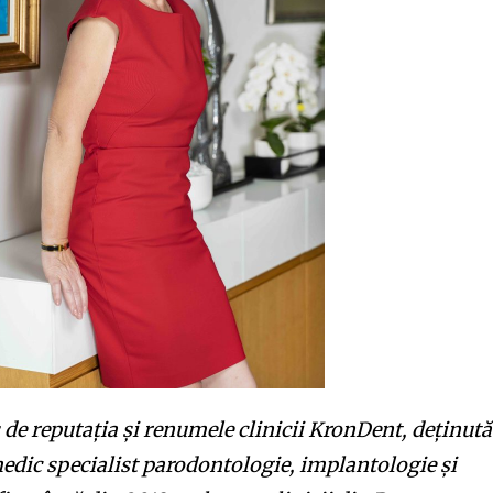
t worry, we respect your privacy and
I've read and a
mation is safe with us.
32,214
Cititori
de reputația și renumele clinicii KronDent, deținută
medic specialist parodontologie, implantologie și