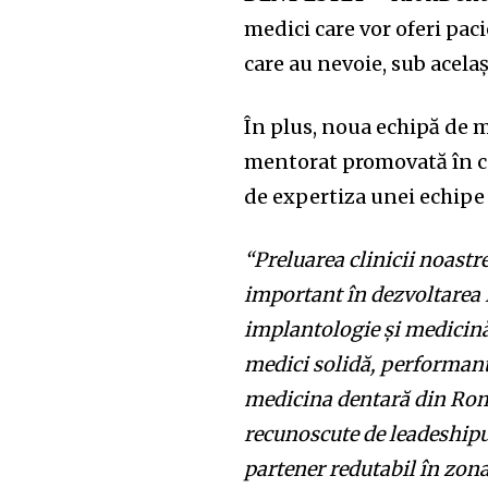
medici care vor oferi paci
care au nevoie, sub acelaș
În plus, noua echipă de m
mentorat promovată în ca
de expertiza unei echipe
“Preluarea clinicii noast
important în dezvoltarea 
implantologie și medicină
medici solidă, performantă
medicina dentară din Ro
recunoscute de leadeship
partener redutabil în zon