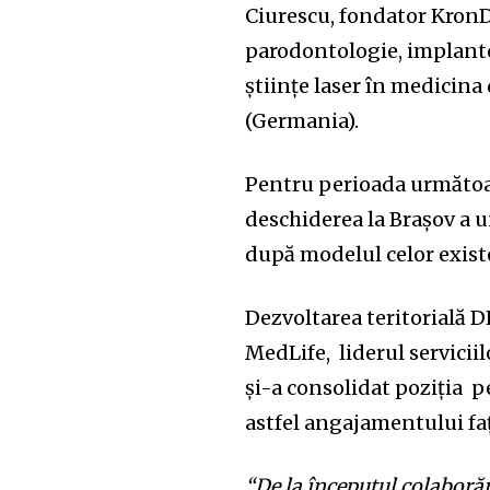
Ciurescu, fondator Kron
parodontologie, implanto
științe laser în medicin
(Germania).
Pentru perioada următoa
deschiderea la Brașov a un
după modelul celor existe
Dezvoltarea teritorială 
MedLife, liderul servicii
și-a consolidat poziția p
astfel angajamentului faț
“De la începutul colaboră