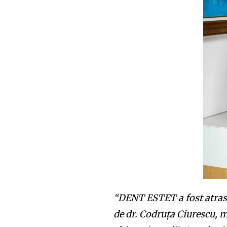
the subscribe button below. Don'
won't spam your inbox. Your infor
32,111
Cititori
“DENT ESTET a fost atras 
de dr. Codruța Ciurescu, 