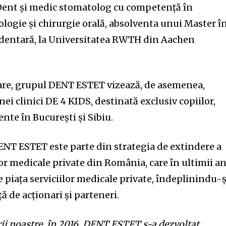
Dent și medic stomatolog cu competență în
logie și chirurgie orală, absolventa unui Master î
a dentară, la Universitatea RWTH din Aachen
re, grupul DENT ESTET vizează, de asemenea,
ei clinici DE 4 KIDS, destinată exclusiv copiilor,
nte în București și Sibiu.
DENT ESTET este parte din strategia de extindere a
lor medicale private din România, care în ultimii an
e piața serviciilor medicale private, îndeplinindu-ș
ă de acționari și parteneri.
rii noastre, în 2016, DENT ESTET s-a dezvoltat