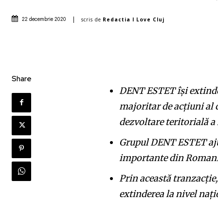
scris de
Redactia I Love Cluj
22 decembrie 2020
Share
DENT ESTET își extinde 
majoritar de acțiuni al 
dezvoltare teritorială a 
Grupul DENT ESTET ajung
importante din Roman
Prin această tranzacție
extinderea la nivel naț