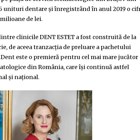
5 unituri dentare și înregistrând în anul 2019 o cif
milioane de lei.
dintre clinicile DENT ESTET a fost construită de la
rie, de aceea tranzacția de preluare a pachetului
nDent este o premieră pentru cel mai mare jucător
matologice din România, care își continuă astfel
al și național.
nity of
d be part
tion.
mail address on our website or click