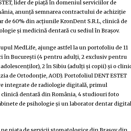
TET, lider de piață în domeniul serviciilor de
ânia, anunță semnarea contractului de achiziție
r de 60% din acțiunile KronDent S.R.L, clinică de
ogie și medicină dentară cu sediul în Brașov.
upul MedLife, ajunge astfel la un portofoliu de 11
nici în București (4 pentru adulți, 2 exclusiv pentru
adolescenților), 2 în Sibiu (adulți și copii) și o clini
vizia de Ortodonție, AOD). Portofoliul DENT ESTET
e integrate de radiologie digitală, primul
clinică dentară din România, 4 studiouri foto
binete de psihologie și un laborator dentar digital
pe piața de servicii stomatologice din Brașov din