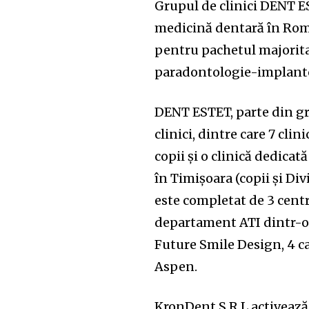
Grupul de clinici DENT ES
medicină dentară în Rom
pentru pachetul majorita
paradontologie-implantol
DENT ESTET, parte din gr
clinici, dintre care 7 cli
copii și o clinică dedicată 
în Timișoara (copii și Di
este completat de 3 centr
departament ATI dintr-o 
Future Smile Design, 4 ca
Aspen.
KronDent S.R.L activează 