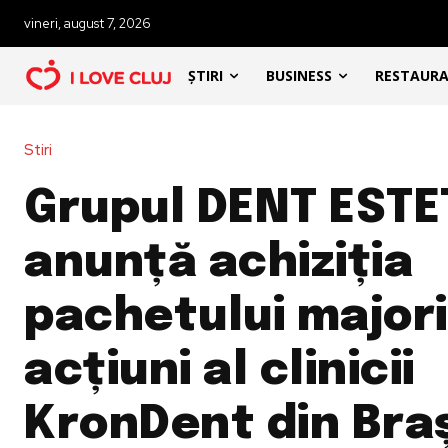
vineri, august 7, 2026
ȘTIRI
BUSINESS
RESTAUR
Stiri
Grupul DENT ESTE
anunță achiziția
pachetului majori
acțiuni al clinicii
KronDent din Bra