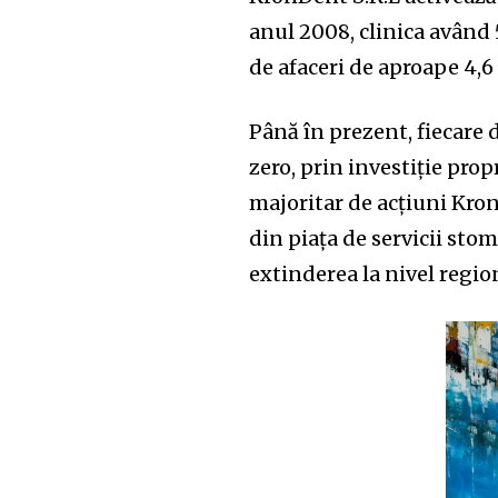
anul 2008, clinica având 
de afaceri de aproape 4,6 
Până în prezent, fiecare 
zero, prin investiție prop
majoritar de acțiuni Kro
din piața de servicii sto
extinderea la nivel region
Join our commu
SUBSCRIBERS an
of the conversa
To subscribe, simply enter your e