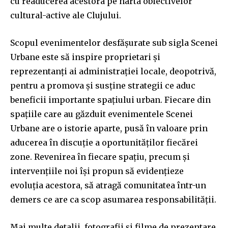
cu readucerea acestora pe harta obiectivelor
cultural-active ale Clujului.
Scopul evenimentelor desfășurate sub sigla Scenei
Urbane este să inspire proprietari şi
reprezentanți ai administraţiei locale, deopotrivă,
pentru a promova şi susţine strategii ce aduc
beneficii importante spaţiului urban. Fiecare din
spațiile care au găzduit evenimentele Scenei
Urbane are o istorie aparte, pusă în valoare prin
aducerea în discuţie a oportunităţilor fiecărei
zone. Revenirea în fiecare spaţiu, precum şi
intervenţiile noi îşi propun să evidențieze
evoluţia acestora, să atragă comunitatea într-un
demers ce are ca scop asumarea responsabilităţii.
Mai multe detalii, fotografii și filme de prezentare,