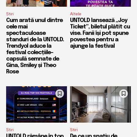
Stiri
Altele
Cum arată unul dintre
UNTOLD lansează „Joy
cele mai
Ticket”, biletul plătit cu
spectaculoase
vise. Fanii își pot spune
standuri de la UNTOLD.
povestea pentru a
Trendyol aduce la
ajunge la festival
festival colecțiile-
capsulă semnate de
Gina, Smiley și Theo
Rose
Stiri
Stiri
UNTOLD rămâne în top
De ce un spațiu de