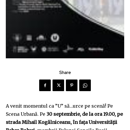
Share
A venit momentul ca ”U” să…urce pe scenă! Pe
Scena Urbană. Pe
30 septembrie, de la ora 19.00, pe
strada Mihail Kogălniceanu, în fa
ț
a Universită
ț
ii