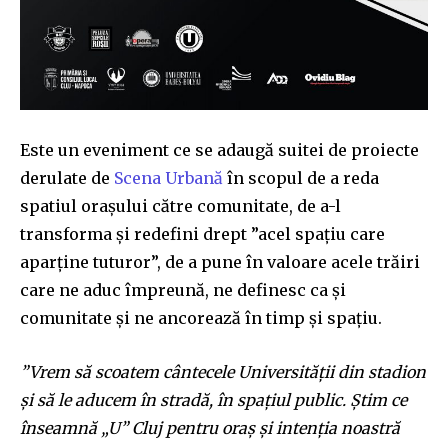
Este un eveniment ce se adaugă suitei de proiecte
derulate de
Scena Urbană
în scopul de a reda
spatiul oraşului către comunitate, de a-l
transforma și redefini drept ”acel spațiu care
aparține tuturor”, de a pune în valoare acele trăiri
care ne aduc împreună, ne definesc ca și
comunitate și ne ancorează în timp și spațiu.
”Vrem să scoatem cântecele Universităţii din stadion
şi să le aducem în stradă, în spaţiul public. Ştim ce
înseamnă „U” Cluj pentru oraş şi intenţia noastră