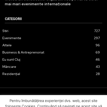
mai mari evenimente internaționale
CATEGORII
Stiri
727
Evenimente
297
Altele
96
Business & Antreprenoriat
69
Eu sunt Cluj
46
Mâncare
43
Rezidențial
28
Pentru îmbunătăţirea experienţei dvs. web, acest site
Urmărește-ne în social media:
foloseşte Cookies. Continuând să navigaţi pe acest site vă