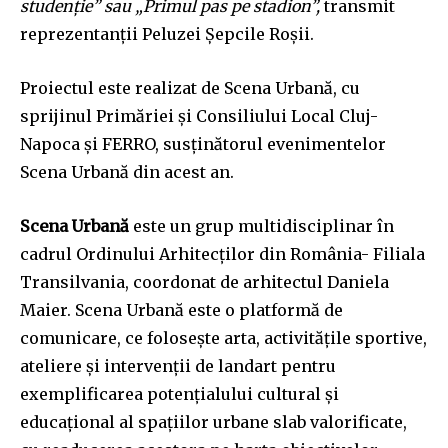
studenţie” sau „Primul pas pe stadion”,
transmit
SUBSCRIBE
reprezentanții Peluzei Șepcile Roșii.
I've read and accept the
Privacy Policy
.
Proiectul este realizat de Scena Urbană, cu
sprijinul Primăriei și Consiliului Local Cluj-
Napoca și FERRO, susținătorul evenimentelor
32,111
32,214
11,243
Cititori
Cititori
Cititori
Scena Urbană din acest an.
Scena Urbană
este un grup multidisciplinar în
cadrul Ordinului Arhitecţilor din România- Filiala
Transilvania,
coordonat de arhitectul Daniela
Maier
. Scena Urbană este o platformă de
comunicare, ce foloseşte arta,
activităţile sportive,
ateliere şi intervenţii de landart pentru
exemplificarea potenţialului cultural şi
educaţional al spaţiilor urbane slab valorificate,