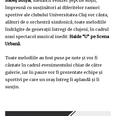
Babeș Bolyai
, membrii Peluzei Șepcile Roșii,
împreună cu sus
ținători ai diferitelor ramuri
sportive ale clubului Universitatea Cluj
vor cânta,
alături de o orchestră simfonică, toate melodiile
îndrăgite de generații întregi de clujeni, în cadrul
unui spectacol muzical inedit:
Haide “U” pe Scena
Urbană.
Toate melodiile au fost puse pe note şi vor fi
cântate în cadrul evenimentului chiar de către
galerie, iar în pauze vor fi prezentate echipe și
sportivi pe care un oraș întreg îi aplaudă și îi
susțin.