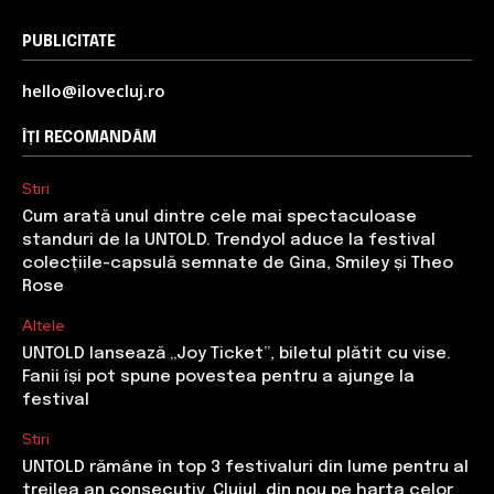
PUBLICITATE
hello@ilovecluj.ro
ÎȚI RECOMANDĂM
Stiri
Cum arată unul dintre cele mai spectaculoase
standuri de la UNTOLD. Trendyol aduce la festival
colecțiile-capsulă semnate de Gina, Smiley și Theo
Rose
Altele
UNTOLD lansează „Joy Ticket”, biletul plătit cu vise.
Fanii își pot spune povestea pentru a ajunge la
festival
Stiri
UNTOLD rămâne în top 3 festivaluri din lume pentru al
treilea an consecutiv. Clujul, din nou pe harta celor