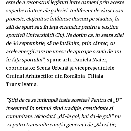
este de a reconstrui legături între oameni prin aceste
superbe cântece ale galeriei.
Indiferent de vârstă sau
profesie, clujenii se întâlnesc deseori pe stadion, în
săli de sport sau în fa
ț
a ecranelor pentru a sus
ț
ine
sportivii Universită
ț
ii Cluj. Ne dorim ca, în seara zilei
de 30 septembrie, să ne întâlnim, prin cântec, cu
Join our community of
acele energii care ne unesc de aproape o sută de ani
SUBSCRIBERS and be part of the
în fa
ț
a sportului”
, spune arh. Daniela Maier,
conversation.
coordonator Scena Urbană și vicepreședintele
Ordinul Arhitecților din România- Filiala
To subscribe, simply enter your email address on our website
or click the subscribe button below. Don't worry, we respect
Transilvania.
your privacy and won't spam your inbox. Your information is
safe with us.
”
Ştiţi de ce se întâmplă toate acestea? Pentru că „U”
înseamnă în primul rând tradiţie, creativitate şi
comunitate. Niciodată „dă-le gol, hai dă-le gol!” nu
va putea transmite emoţia generată de „Slavă ţie,