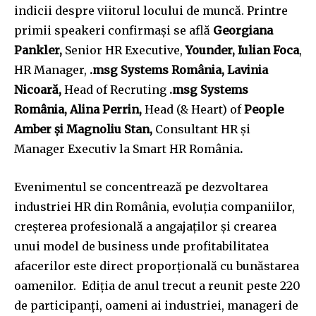
or click the subscribe button below. Don't worry, we respect
indicii despre viitorul locului de muncă. Printre
your privacy and won't spam your inbox. Your information is
primii speakeri confirmași se află
Georgiana
safe with us.
Pankler,
Senior HR Executive,
Younder, Iulian Foca
,
HR Manager,
.msg Systems România, Lavinia
Nicoară,
Head of Recruting
.msg Systems
România, Alina Perrin,
Head (& Heart) of
People
SUBSCRIBE
Amber și Magnoliu Stan,
Consultant HR și
Manager Executiv la Smart HR România
.
I've read and accept the
Privacy Policy
.
Evenimentul se concentrează pe dezvoltarea
industriei HR din România, evoluția companiilor,
32,111
32,214
11,243
creșterea profesională a angajaților și crearea
Cititori
Cititori
Cititori
unui model de business unde profitabilitatea
afacerilor este direct proporțională cu bunăstarea
oamenilor. Ediția de anul trecut a reunit peste 220
de participanți, oameni ai industriei, manageri de