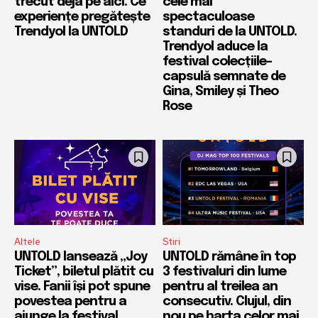
trecut deja pe aici. Ce
cele mai
experiențe pregătește
spectaculoase
Trendyol la UNTOLD
standuri de la UNTOLD.
Trendyol aduce la
festival colecțiile-
capsulă semnate de
Gina, Smiley și Theo
Rose
Altele
Stiri
UNTOLD lansează „Joy
UNTOLD rămâne în top
Ticket”, biletul plătit cu
3 festivaluri din lume
vise. Fanii își pot spune
pentru al treilea an
povestea pentru a
consecutiv. Clujul, din
ajunge la festival
nou pe harta celor mai