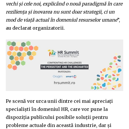
vechi și cele noi, explicând o nouă paradigmă în care
reziliența și inovarea nu sunt doar strategii, ci un
mod de viață actual în domeniul resurselor umane
”,
au declarat organizatorii.
Join our community of
Pe scenă vor urca unii dintre cei mai apreciați
SUBSCRIBERS and be part of the
specialiști în domeniul HR, care vor pune la
conversation.
dispoziția publicului posibile soluții pentru
probleme actuale din această industrie, dar și
To subscribe, simply enter your email address on our website