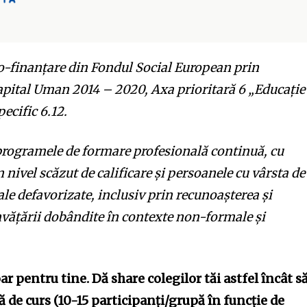
co-finanțare din Fondul Social European prin
ital Uman 2014 – 2020, Axa prioritară 6 „Educație 
ecific 6.12
.
a programele de formare profesională continuă, cu
n nivel scăzut de calificare și persoanele cu vârsta de
ale defavorizate, inclusiv prin recunoașterea și
învățării dobândite în contexte non-formale și
ar pentru tine. Dă share colegilor tăi astfel încât s
de curs (10-15 participanți/grupă în funcție de