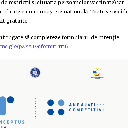
 de restricții și situația persoanelor vaccinate) iar
tificate cu recunoaștere națională. Toate serviciil
unt gratuite.
nt rugate să completeze formularul de intenție
orms.gle/pZYATGjfomitTtti6