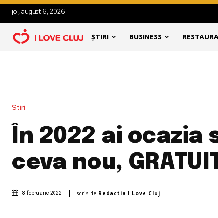
joi, august 6, 2026
ȘTIRI
BUSINESS
RESTAUR
Stiri
În 2022 ai ocazia 
ceva nou, GRATUI
scris de
Redactia I Love Cluj
8 februarie 2022