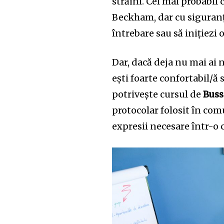
străini. Cel mai probabil
Beckham, dar cu siguranță
întrebare sau să inițiezi 
Dar, dacă deja nu mai ai n
ești foarte confortabil/ă 
potrivește cursul de
Buss
protocolar folosit în comu
expresii necesare într-