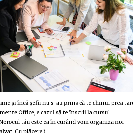
nity of
d be part
ie și încă șefii nu s-au prins că te chinui prea tar
tion.
mente Office, e cazul să te înscrii la cursul
 Norocul tău este ca în curând vom organiza noi
mail address on our website or click
alvat. Cu plăcere:)