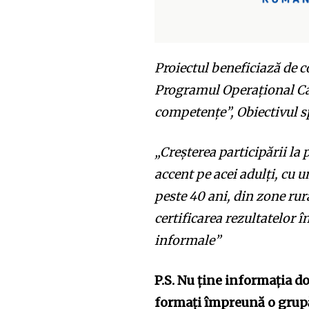
Proiectul beneficiază de 
Programul Operațional Cap
competențe”, Obiectivul sp
„Creșterea participării l
accent pe acei adulți, cu u
peste 40 ani, din zone rur
certificarea rezultatelor 
informale”
P.S. Nu ține informația do
formați împreună o grupă 