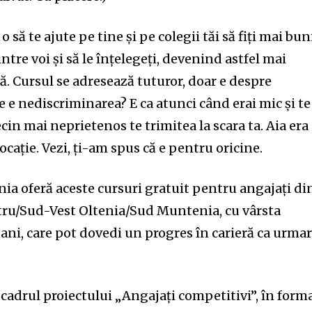
t worry, we respect your privacy and
I've read and a
mation is safe with us.
o să te ajute pe tine și pe colegii tăi să fiți mai bun
intre voi și să le înțelegeți, devenind astfel mai
pă. Cursul se adresează tuturor, doar e despre
 e nediscriminarea? E ca atunci când erai mic și te
32,214
cin mai neprietenos te trimitea la scara ta. Aia era
Cititori
ocație. Vezi, ți-am spus că e pentru oricine.
ia oferă aceste cursuri gratuit pentru angajați di
tru/Sud-Vest Oltenia/Sud Muntenia, cu vârsta
e ani, care pot dovedi un progres în carieră ca urma
 cadrul proiectului „Angajați competitivi”, în form