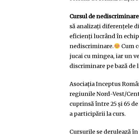
the subscribe button below. Don'
won't spam your inbox. Your infor
Cursul de nediscriminare
să analizați diferențele d
eficienți lucrând în echi
nediscriminare.
Cum ce
32,111
jucai cu mingea, iar un ve
Cititori
discriminare pe bază de l
Asociația Inceptus Român
regiunile Nord-Vest/Cen
cuprinsă între 25 și 65 d
a participării la curs.
Cursurile se derulează în