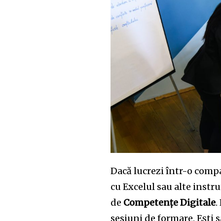
Join our commu
SUBSCRIBERS an
Dacă lucrezi într-o compan
of the conversa
cu Excelul sau alte instru
de
Competențe Digitale
.
To subscribe, simply enter your e
sesiuni de formare. Ești s