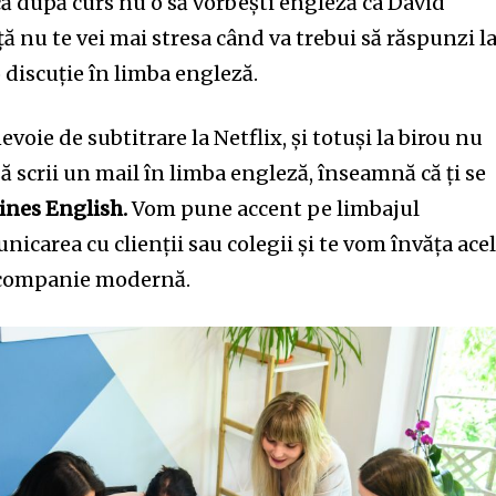
 că după curs nu o să vorbești engleză ca David
 nu te vei mai stresa când va trebui să răspunzi la
o discuție în limba engleză.
evoie de subtitrare la Netflix, și totuși la birou nu
să scrii un mail în limba engleză, înseamnă că ți se
ines English.
Vom pune accent pe limbajul
nicarea cu clienții sau colegii și te vom învăța ace
o companie modernă.