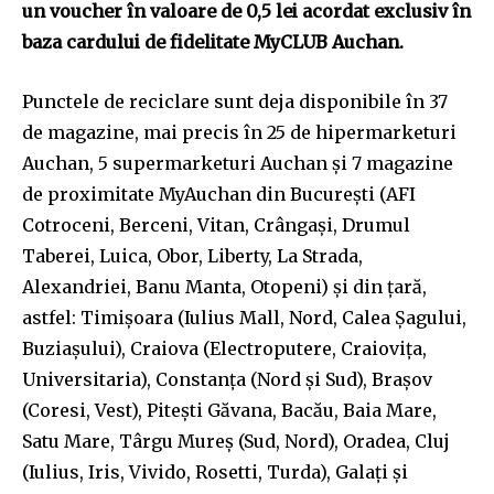
un voucher în valoare de 0,5 lei acordat exclusiv în
baza cardului de fidelitate MyCLUB Auchan.
Punctele de reciclare sunt deja disponibile în 37
de magazine, mai precis în 25 de hipermarketuri
Auchan, 5 supermarketuri Auchan și 7 magazine
de proximitate MyAuchan din București (AFI
Cotroceni, Berceni, Vitan, Crângași, Drumul
Taberei, Luica, Obor, Liberty, La Strada,
Alexandriei, Banu Manta, Otopeni) și din țară,
astfel: Timișoara (Iulius Mall, Nord, Calea Șagului,
Buziașului), Craiova (Electroputere, Craiovița,
Universitaria), Constanța (Nord și Sud), Brașov
(Coresi, Vest), Pitești Găvana, Bacău, Baia Mare,
Satu Mare, Târgu Mureș (Sud, Nord), Oradea, Cluj
(Iulius, Iris, Vivido, Rosetti, Turda), Galați și