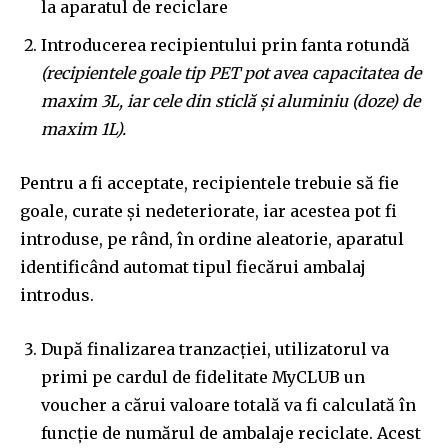
la aparatul de reciclare
Introducerea recipientului prin fanta rotundă
(recipientele goale tip PET pot avea capacitatea de
maxim 3L, iar cele din sticlă și aluminiu (doze) de
maxim 1L).
Pentru a fi acceptate, recipientele trebuie să fie
goale, curate și nedeteriorate, iar acestea pot fi
introduse, pe rând, în ordine aleatorie, aparatul
identificând automat tipul fiecărui ambalaj
introdus.
Join our community of
SUBSCRIBERS and be part of the
După finalizarea tranzacției, utilizatorul va
conversation.
primi pe cardul de fidelitate MyCLUB un
To subscribe, simply enter your email address on our website
voucher a cărui valoare totală va fi calculată în
or click the subscribe button below. Don't worry, we respect
funcție de numărul de ambalaje reciclate. Acest
your privacy and won't spam your inbox. Your information is