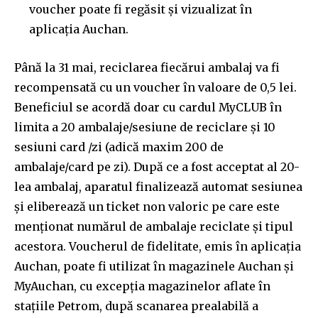
safe with us.
voucher poate fi regăsit și vizualizat în
aplicația Auchan.
Până la 31 mai, reciclarea fiecărui ambalaj va fi
recompensată cu un voucher în valoare de 0,5 lei.
SUBSCRIBE
Beneficiul se acordă doar cu cardul MyCLUB în
limita a 20 ambalaje/sesiune de reciclare și 10
I've read and accept the
Privacy Policy
.
sesiuni card /zi (adică maxim 200 de
ambalaje/card pe zi). După ce a fost acceptat al 20-
lea ambalaj, aparatul finalizează automat sesiunea
32,111
32,214
11,243
și eliberează un ticket non valoric pe care este
Cititori
Cititori
Cititori
menționat numărul de ambalaje reciclate și tipul
acestora. Voucherul de fidelitate, emis în aplicația
Auchan, poate fi utilizat în magazinele Auchan și
MyAuchan, cu excepția magazinelor aflate în
stațiile Petrom, după scanarea prealabilă a