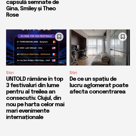
capsulă semnate de
Gina, Smiley și Theo
Rose
Stiri
Stiri
UNTOLD rămâne în top
De ce un spațiu de
3 festivaluri din lume
lucru aglomerat poate
pentru al treilea an
afecta concentrarea
consecutiv. Clujul, din
nou pe harta celor mai
mari evenimente
internaționale