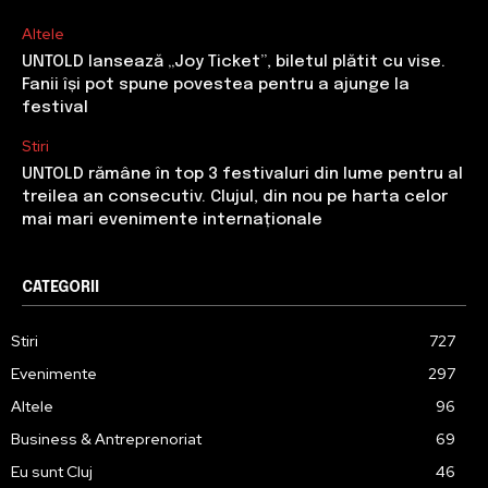
Altele
UNTOLD lansează „Joy Ticket”, biletul plătit cu vise.
Fanii își pot spune povestea pentru a ajunge la
festival
Stiri
UNTOLD rămâne în top 3 festivaluri din lume pentru al
treilea an consecutiv. Clujul, din nou pe harta celor
mai mari evenimente internaționale
CATEGORII
Stiri
727
Evenimente
297
Altele
96
Business & Antreprenoriat
69
Eu sunt Cluj
46