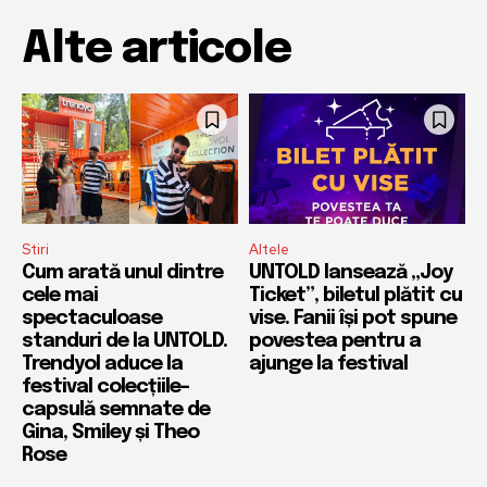
Alte articole
Stiri
Altele
Cum arată unul dintre
UNTOLD lansează „Joy
cele mai
Ticket”, biletul plătit cu
spectaculoase
vise. Fanii își pot spune
standuri de la UNTOLD.
povestea pentru a
Trendyol aduce la
ajunge la festival
festival colecțiile-
capsulă semnate de
Gina, Smiley și Theo
Rose