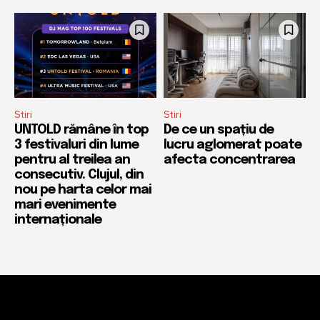
Stiri
Stiri
UNTOLD rămâne în top
De ce un spațiu de
3 festivaluri din lume
lucru aglomerat poate
pentru al treilea an
afecta concentrarea
consecutiv. Clujul, din
nou pe harta celor mai
mari evenimente
internaționale