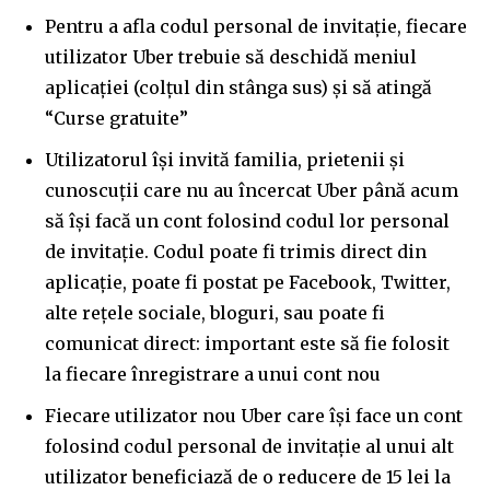
Pentru a afla codul personal de invitație, fiecare
Join our community of
utilizator Uber trebuie să deschidă meniul
SUBSCRIBERS and be part of the
aplicației (colțul din stânga sus) și să atingă
conversation.
“Curse gratuite”
To subscribe, simply enter your email address on our website
Utilizatorul își invită familia, prietenii și
or click the subscribe button below. Don't worry, we respect
your privacy and won't spam your inbox. Your information is
cunoscuții care nu au încercat Uber până acum
safe with us.
să își facă un cont folosind codul lor personal
de invitație. Codul poate fi trimis direct din
aplicație, poate fi postat pe Facebook, Twitter,
alte rețele sociale, bloguri, sau poate fi
comunicat direct: important este să fie folosit
SUBSCRIBE
la fiecare înregistrare a unui cont nou
I've read and accept the
Privacy Policy
.
Fiecare utilizator nou Uber care își face un cont
folosind codul personal de invitație al unui alt
utilizator beneficiază de o reducere de 15 lei la