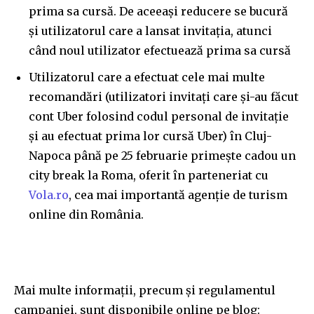
32,111
32,214
11,243
prima sa cursă. De aceeași reducere se bucură
Cititori
Cititori
Cititori
și utilizatorul care a lansat invitația, atunci
când noul utilizator efectuează prima sa cursă
Utilizatorul care a efectuat cele mai multe
recomandări (utilizatori invitați care și-au făcut
cont Uber folosind codul personal de invitație
și au efectuat prima lor cursă Uber) în Cluj-
Napoca până pe 25 februarie primește cadou un
city break la Roma, oferit în parteneriat cu
Vola.ro
, cea mai importantă agenție de turism
online din România.
Mai multe informații, precum și regulamentul
campaniei, sunt disponibile online pe blog: