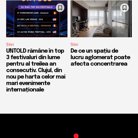
Stiri
Stiri
UNTOLD rămâne în top
De ce un spațiu de
3 festivaluri din lume
lucru aglomerat poate
pentru al treilea an
afecta concentrarea
consecutiv. Clujul, din
nou pe harta celor mai
mari evenimente
internaționale