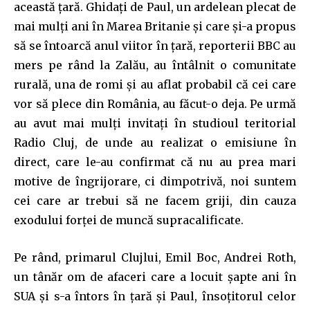
această ţară. Ghidaţi de Paul, un ardelean plecat de
mai mulţi ani în Marea Britanie şi care şi-a propus
să se întoarcă anul viitor în ţară, reporterii BBC au
mers pe rând la Zalău, au întâlnit o comunitate
rurală, una de romi şi au aflat probabil că cei care
vor să plece din România, au făcut-o deja. Pe urmă
au avut mai mulţi invitaţi în studioul teritorial
Radio Cluj, de unde au realizat o emisiune în
direct, care le-au confirmat că nu au prea mari
motive de îngrijorare, ci dimpotrivă, noi suntem
cei care ar trebui să ne facem griji, din cauza
exodului forţei de muncă supracalificate.
Pe rând, primarul Clujlui, Emil Boc, Andrei Roth,
un tânăr om de afaceri care a locuit şapte ani în
SUA şi s-a întors în ţară şi Paul, însoţitorul celor