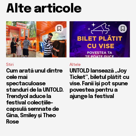
Alte articole
Stiri
Altele
Cum arată unul dintre
UNTOLD lansează „Joy
cele mai
Ticket”, biletul plătit cu
spectaculoase
vise. Fanii își pot spune
standuri de la UNTOLD.
povestea pentru a
Trendyol aduce la
ajunge la festival
festival colecțiile-
capsulă semnate de
Gina, Smiley și Theo
Rose