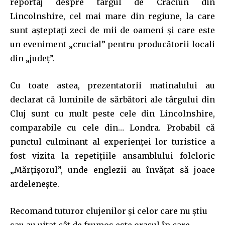
reportaj despre târgul de Crăciun din
Join our community of
Lincolnshire, cel mai mare din regiune, la care
SUBSCRIBERS and be part of the
sunt aşteptaţi zeci de mii de oameni şi care este
conversation.
un eveniment „crucial” pentru producătorii locali
din „judeţ”.
To subscribe, simply enter your email address on our website
or click the subscribe button below. Don't worry, we respect
your privacy and won't spam your inbox. Your information is
Cu toate astea, prezentatorii matinalului au
safe with us.
declarat că luminile de sărbători ale târgului din
Cluj sunt cu mult peste cele din Lincolnshire,
comparabile cu cele din… Londra. Probabil că
punctul culminant al experienţei lor turistice a
fost vizita la repetiţiile ansamblului folcloric
SUBSCRIBE
„Mărţişorul”, unde englezii au învăţat să joace
ardeleneşte.
I've read and accept the
Privacy Policy
.
Recomand tuturor clujenilor şi celor care nu ştiu
sau au uitat cât de frumos este oraşul în care