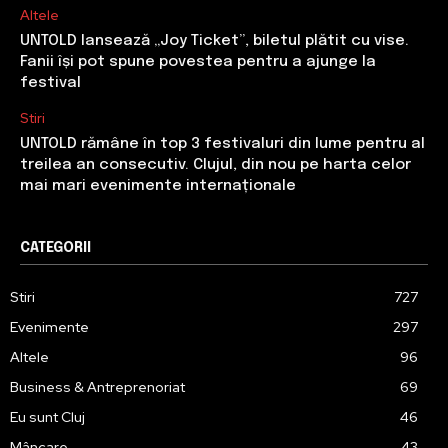
Altele
UNTOLD lansează „Joy Ticket”, biletul plătit cu vise.
Fanii își pot spune povestea pentru a ajunge la
festival
Stiri
UNTOLD rămâne în top 3 festivaluri din lume pentru al
treilea an consecutiv. Clujul, din nou pe harta celor
mai mari evenimente internaționale
CATEGORII
Stiri
727
Evenimente
297
Altele
96
Business & Antreprenoriat
69
Eu sunt Cluj
46
Mâncare
43