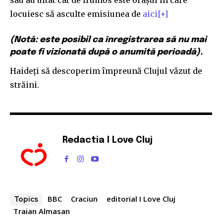
32,111
32,214
11,243
locuiesc să asculte emisiunea de
aici[+]
Cititori
Cititori
Cititori
(Notă: este posibil ca înregistrarea să nu mai
poate fi vizionată după o anumită perioadă).
Haideţi să descoperim împreună Clujul văzut de
străini.
Redactia I Love Cluj
BBC
Craciun
editorial I Love Cluj
Topics
Traian Almasan