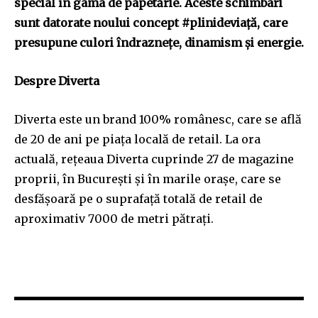
special în gama de papetărie. Aceste schimbari
sunt datorate noului concept #plinideviață, care
SUBSCRIBE
presupune culori îndraznețe, dinamism și energie.
I've read and accept the
Privacy Policy
.
Despre Diverta
Diverta este un brand 100% românesc, care se află
de 20 de ani pe piața locală de retail. La ora
32,111
32,214
11,243
Cititori
Cititori
Cititori
actuală, rețeaua Diverta cuprinde 27 de magazine
proprii, în București și în marile orașe, care se
desfășoară pe o suprafață totală de retail de
aproximativ 7000 de metri pătrați.