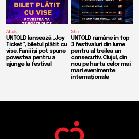
Altele
Stiri
UNTOLD lansează „Joy
UNTOLD rămâne în top
Ticket”, biletul plătit cu
3 festivaluri din lume
vise. Fanii își pot spune
pentru al treilea an
povestea pentru a
consecutiv. Clujul, din
ajunge la festival
nou pe harta celor mai
mari evenimente
internaționale