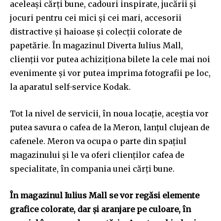
aceleași cărți bune, cadouri inspirate, jucării și
jocuri pentru cei mici și cei mari, accesorii
distractive și haioase și colecții colorate de
papetărie. În magazinul Diverta Iulius Mall,
clienții vor putea achiziționa bilete la cele mai noi
evenimente și vor putea imprima fotografii pe loc,
la aparatul self-service Kodak.
Join our community of
Tot la nivel de servicii, în noua locație, aceștia vor
SUBSCRIBERS and be part of the
putea savura o cafea de la Meron, lanțul clujean de
conversation.
cafenele. Meron va ocupa o parte din spațiul
magazinului și le va oferi clienților cafea de
To subscribe, simply enter your email address on our website
or click the subscribe button below. Don't worry, we respect
specialitate, în compania unei cărți bune.
your privacy and won't spam your inbox. Your information is
safe with us.
În magazinul Iulius Mall se vor regăsi elemente
grafice colorate, dar și aranjare pe culoare, în