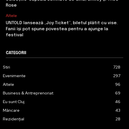
Rose
Altele
UNTOLD lansează „Joy Ticket”, biletul plătit cu vise.
Fanii își pot spune povestea pentru a ajunge la
festival
CATEGORII
Stiri
728
Evenimente
297
Altele
96
Business & Antreprenoriat
69
Eu sunt Cluj
46
Mâncare
43
Rezidențial
28