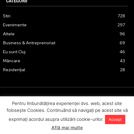
CATEGORII
Stiri
728
Evenimente
297
Altele
96
Business & Antreprenoriat
69
Eu sunt Cluj
46
Mâncare
43
Rezidențial
28
Pentru îmbunătăţirea experienţei dvs. web, acest site
Urmărește-ne în social media:
foloseşte Cookies. Continuând să navigaţi pe acest site vă
exprimaţi acordul asupra utilizării cookie-urilor.
Accept
Află mai multe