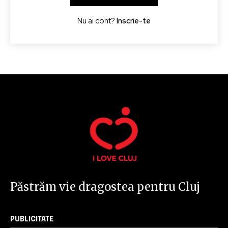
I've read and accept the
Privacy Policy
.
Nu ai cont?
Inscrie-te
32,111
32,214
11,243
Cititori
Cititori
Cititori
Păstrăm vie dragostea pentru Cluj
PUBLICITATE