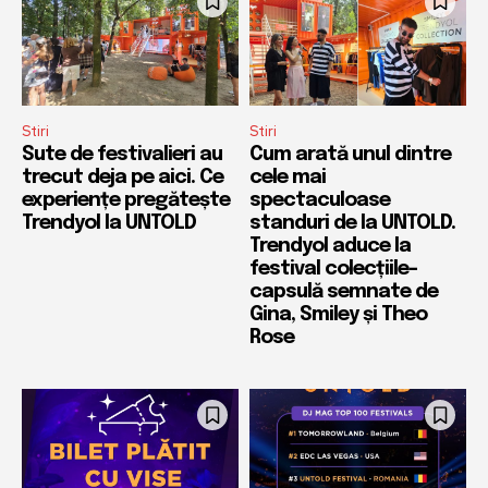
Stiri
Stiri
Sute de festivalieri au
Cum arată unul dintre
trecut deja pe aici. Ce
cele mai
experiențe pregătește
spectaculoase
Trendyol la UNTOLD
standuri de la UNTOLD.
Trendyol aduce la
festival colecțiile-
capsulă semnate de
Gina, Smiley și Theo
Rose