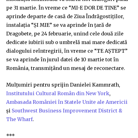
conversation.
pe 31 martie. În vreme ce “MI-E DOR DE TINE” se
aprinde departe de casă de Ziua Îndrăgostiților,
To subscribe, simply enter your email address on our website
instalația “ȘI MIE” se va aprinde în țară de
or click the subscribe button below. Don't worry, we respect
your privacy and won't spam your inbox. Your information is
Dragobete, pe 24 februarie, unind cele două zile
safe with us.
dedicate iubirii sub o umbrelă mai mare dedicată
dialogului reîntregirii, în vreme ce “TE AȘTEPT”
se va aprinde în jurul datei de 10 martie tot în
România, transmițând un mesaj de reconectare.
SUBSCRIBE
Mulțumiri pentru sprijin Danielei Kammrath,
Institutului Cultural Român din New York
,
I've read and accept the
Privacy Policy
.
Ambasada României în Statele Unite ale Americii
și
Southwest Business Improvement District &
The Wharf
.
32,111
32,214
11,243
Cititori
Cititori
Cititori
***