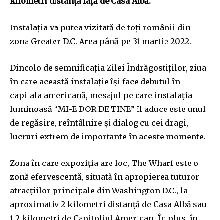
kilometri distanță față de Casa Albă.
Instalația va putea vizitată de toți românii din
zona Greater D.C. Area până pe 31 martie 2022.
Dincolo de semnificația Zilei Îndrăgostiților, ziua
în care această instalație își face debutul în
capitala americană, mesajul pe care instalația
luminoasă “MI-E DOR DE TINE” îl aduce este unul
de regăsire, reîntâlnire și dialog cu cei dragi,
lucruri extrem de importante în aceste momente.
Zona în care expoziția are loc, The Wharf este o
zonă efervescentă, situată în apropierea tuturor
atracțiilor principale din Washington D.C., la
aproximativ 2 kilometri distanță de Casa Albă sau
1,2 kilometri de Capitoliul American. În plus, în