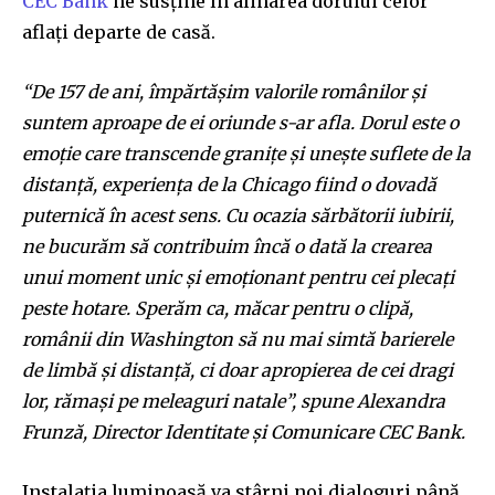
CEC Bank
ne susține în alinarea dorului celor
aflați departe de casă.
“De 157 de ani, împărtășim valorile românilor și
suntem aproape de ei oriunde s-ar afla. Dorul este o
emoție care transcende granițe și unește suflete de la
distanță, experiența de la Chicago fiind o dovadă
puternică în acest sens. Cu ocazia sărbătorii iubirii,
ne bucurăm să contribuim încă o dată la crearea
unui moment unic și emoționant pentru cei plecați
peste hotare. Sperăm ca, măcar pentru o clipă,
românii din Washington să nu mai simtă barierele
de limbă și distanță, ci doar apropierea de cei dragi
lor, rămași pe meleaguri natale”, spune Alexandra
Frunză, Director Identitate și Comunicare CEC Bank.
Join our community of
Instalația luminoasă va stârni noi dialoguri până
SUBSCRIBERS and be part of the