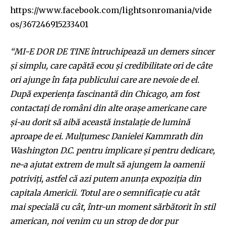
https://www.facebook.com/lightsonromania/vide
os/367246915233401
“MI-E DOR DE TINE întruchipează un demers sincer
și simplu, care capătă ecou și credibilitate ori de câte
ori ajunge în fața publicului care are nevoie de el.
După experiența fascinantă din Chicago, am fost
contactați de români din alte orașe americane care
și-au dorit să aibă această instalație de lumină
aproape de ei. Mulțumesc Danielei Kammrath din
Washington D.C. pentru implicare și pentru dedicare,
ne-a ajutat extrem de mult să ajungem la oamenii
potriviți, astfel că azi putem anunța expoziția din
capitala Americii. Totul are o semnificație cu atât
mai specială cu cât, într-un moment sărbătorit în stil
american, noi venim cu un strop de dor pur