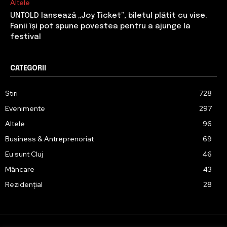
Altele
UNTOLD lansează „Joy Ticket”, biletul plătit cu vise.
Fanii își pot spune povestea pentru a ajunge la
festival
CATEGORII
Stiri
728
Evenimente
297
Altele
96
Business & Antreprenoriat
69
Eu sunt Cluj
46
Mâncare
43
Rezidențial
28