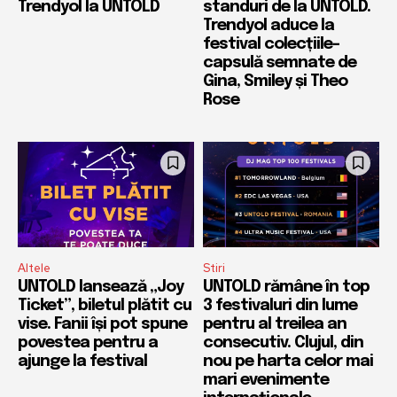
Trendyol la UNTOLD
standuri de la UNTOLD.
Trendyol aduce la
festival colecțiile-
capsulă semnate de
Gina, Smiley și Theo
Rose
Altele
Stiri
UNTOLD lansează „Joy
UNTOLD rămâne în top
Ticket”, biletul plătit cu
3 festivaluri din lume
vise. Fanii își pot spune
pentru al treilea an
povestea pentru a
consecutiv. Clujul, din
ajunge la festival
nou pe harta celor mai
mari evenimente