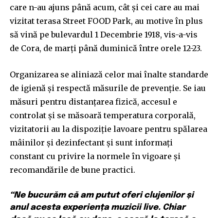
your privacy and won't spam your inbox. Your information is
care n-au ajuns până acum, cât și cei care au mai
safe with us.
vizitat terasa Street FOOD Park, au motive în plus
să vină pe bulevardul 1 Decembrie 1918, vis-a-vis
de Cora, de marți până duminică între orele 12-23.
Organizarea se aliniază celor mai înalte standarde
SUBSCRIBE
de igienă și respectă măsurile de prevenție. Se iau
măsuri pentru distanțarea fizică, accesul e
I've read and accept the
Privacy Policy
.
controlat și se măsoară temperatura corporală,
vizitatorii au la dispoziție lavoare pentru spălarea
mâinilor și dezinfectant și sunt informați
32,111
32,214
11,243
constant cu privire la normele în vigoare și
Cititori
Cititori
Cititori
recomandările de bune practici.
“Ne bucurăm că am putut oferi clujenilor și
anul acesta experiența muzicii live. Chiar