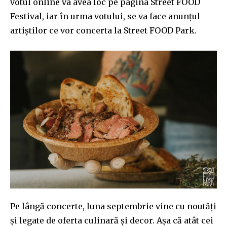
votul online va avea loc pe pagina Street FOOD
Festival, iar în urma votului, se va face anunțul
artiștilor ce vor concerta la Street FOOD Park.
Join our community of
SUBSCRIBERS and be part of the
conversation.
Pe lângă concerte, luna septembrie vine cu noutăți
To subscribe, simply enter your email address on our website
și legate de oferta culinară și decor. Așa că atât cei
or click the subscribe button below. Don't worry, we respect