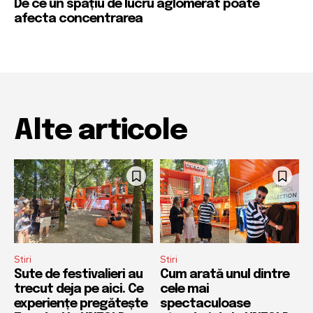
De ce un spațiu de lucru aglomerat poate
afecta concentrarea
Alte articole
Stiri
Stiri
Sute de festivalieri au
Cum arată unul dintre
trecut deja pe aici. Ce
cele mai
experiențe pregătește
spectaculoase