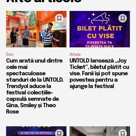
Stiri
Altele
Cum arată unul dintre
UNTOLD lansează „Joy
cele mai
Ticket”, biletul plătit cu
spectaculoase
vise. Fanii își pot spune
standuri de la UNTOLD.
povestea pentru a
Trendyol aduce la
ajunge la festival
festival colecțiile-
capsulă semnate de
Gina, Smiley și Theo
Rose