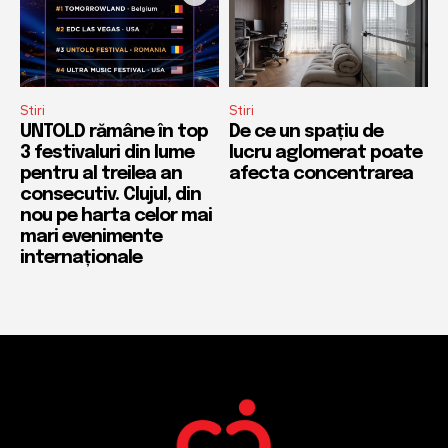
Stiri
Stiri
UNTOLD rămâne în top
De ce un spațiu de
3 festivaluri din lume
lucru aglomerat poate
pentru al treilea an
afecta concentrarea
consecutiv. Clujul, din
nou pe harta celor mai
mari evenimente
internaționale