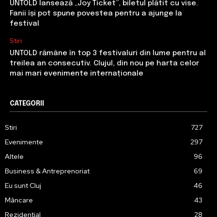
UNTOLD lansează „Joy Ticket”, biletul plătit cu vise.
Fanii își pot spune povestea pentru a ajunge la
festival
Stiri
UNTOLD rămâne în top 3 festivaluri din lume pentru al
treilea an consecutiv. Clujul, din nou pe harta celor
mai mari evenimente internaționale
CATEGORII
Stiri
727
Evenimente
297
Altele
96
Business & Antreprenoriat
69
Eu sunt Cluj
46
Mâncare
43
Rezidențial
28