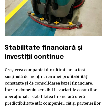
Join our community of
SUBSCRIBERS and be part of the
conversation.
To subscribe, simply enter your email address on our website
or click the subscribe button below. Don't worry, we respect
your privacy and won't spam your inbox. Your information is
safe with us.
Stabilitate financiară și
investiții continue
Creșterea companiei din ultimii ani a fost
SUBSCRIBE
susținută de menținerea unei profitabilități
constante și de consolidarea bazei financiare.
I've read and accept the
Privacy Policy
.
Într-un domeniu sensibil la variațiile costurilor
operaționale, stabilitatea financiară oferă
predictibilitate atât companiei, cât și partenerilor
32,111
32,214
11,243