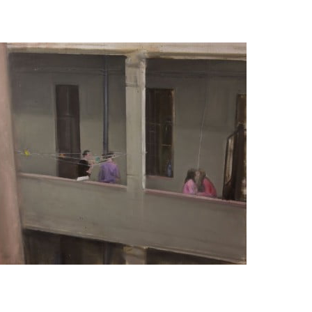
t worry, we respect your privacy and
I've read and a
mation is safe with us.
32,214
Cititori