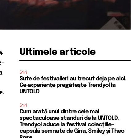
Ultimele articole
24
e-
a
Stiri
Sute de festivalieri au trecut deja pe aici.
Ce experiențe pregătește Trendyol la
e.
UNTOLD
Stiri
Cum arată unul dintre cele mai
spectaculoase standuri de la UNTOLD.
Trendyol aduce la festival colecțiile-
capsulă semnate de Gina, Smiley și Theo
Rose