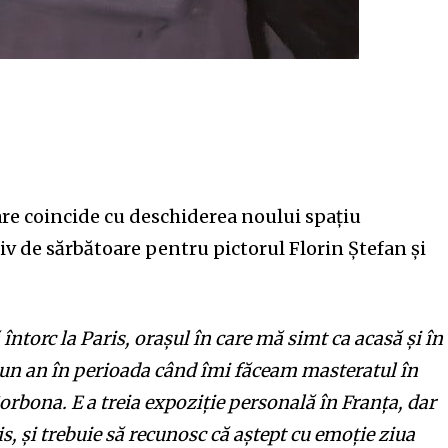
are coincide cu deschiderea noului spațiu
v de sărbătoare pentru pictorul Florin Ștefan și
întorc la Paris, orașul în care mă simt ca acasă și în
-un an în perioada când îmi făceam masteratul în
rbona. E a treia expoziție personală în Franța, dar
s, și trebuie să recunosc că aștept cu emoție ziua