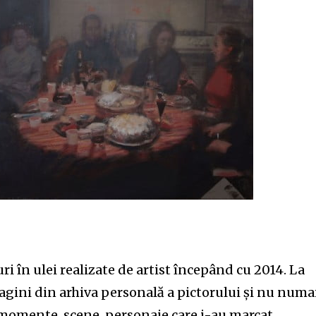
ri în ulei realizate de artist începând cu 2014. La
magini din arhiva personală a pictorului și nu numai
 momente, scene, personaje care i-au marcat