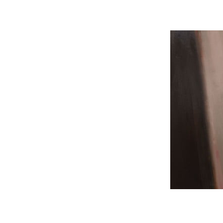
the subscribe button below. Don'
won't spam your inbox. Your infor
32,111
Cititori