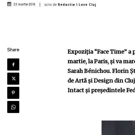
scris de
Redactia I Love Cluj
23 martie 2016
Share
Expoziția “Face Time” a pi
martie, la Paris, și va m
Sarah Bénichou. Florin Șt
de Artă și Design din Clu
Intact și președintele Fed