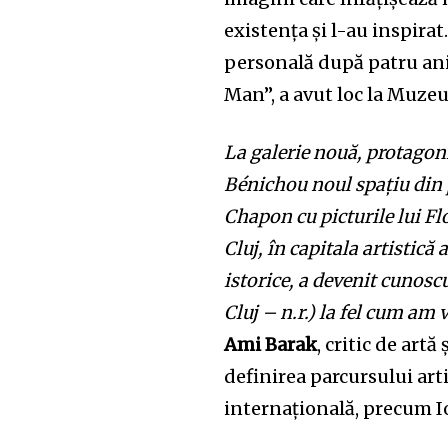
existența și l-au inspirat
personală după patru ani;
Man”, a avut loc la Muzeu
La galerie nouă, protagon
Bénichou noul spațiu din
Chapon cu picturile lui Flo
Cluj, în capitala artistică
istorice, a devenit cunosc
Join our commu
Cluj – n.r.) la fel cum am 
SUBSCRIBERS an
Ami Barak
, critic de art
of the conversa
definirea parcursului arti
internațională, precum 
To subscribe, simply enter your e