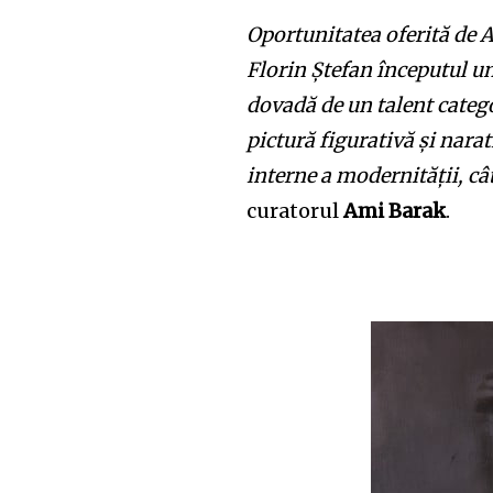
Oportunitatea oferită de
Florin Ștefan începutul un
dovadă de un talent categor
pictură figurativă și narat
interne a modernității, cât
curatorul
Ami Barak
.