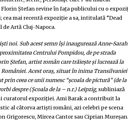
. Florin Ștefan revine în fața publicului cu o expozi
 cea mai recentă expoziție a sa, intitulată “Dead
l de Artă Cluj-Napoca.
iști noi. Sub acest semn își inaugurează Anne-Sarah
 proximitatea Centrului Pompidou, de pe strada
rin Ștefan, artist român care trăiește și lucrează la
 a României. Acest oraș, situat în inima Transilvaniei
ut prin ceea ce unii numesc “școala de pictură” (de la
nity of
vorbi despre (Școala de la – n.r.) Leipzig
, subliniază
d be part
ă și curatorul expoziției. Ami Barak a contribuit la
tion.
stic al câtorva artiști români, azi celebri pe scena
Ion Grigorescu, Mircea Cantor sau Ciprian Mureșa
mail address on our website or click