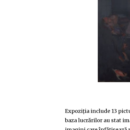
Expoziția include 13 pictu
baza lucrărilor au stat i
imagini care înfățișează