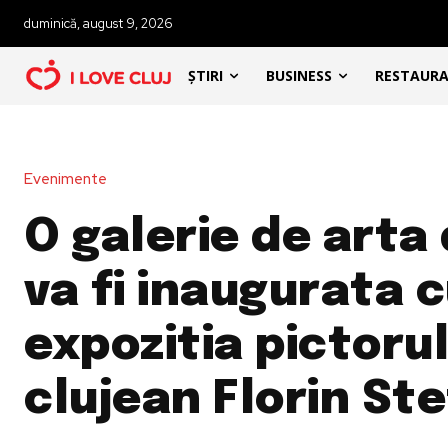
duminică, august 9, 2026
ȘTIRI
BUSINESS
RESTAUR
Evenimente
O galerie de arta 
va fi inaugurata 
expozitia pictorul
clujean Florin St