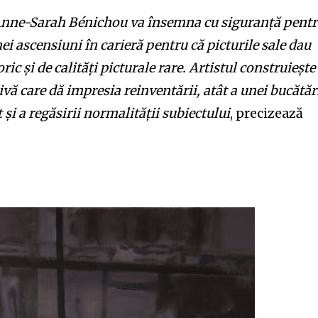
 Anne-Sarah Bénichou va însemna cu siguranță pent
ei ascensiuni în carieră pentru că picturile sale dau
ic și de calități picturale rare. Artistul construiește
ivă care dă impresia reinventării, atât a unei bucătăr
 și a regăsirii normalității subiectului
, precizează