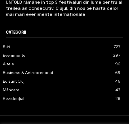
UNTOLD rămâne în top 3 festivaluri din lume pentru al
treilea an consecutiv. Clujul, din nou pe harta celor
mai mari evenimente internaționale
CATEGORII
Stiri
727
Evenimente
297
Altele
96
Business & Antreprenoriat
69
Eu sunt Cluj
46
Mâncare
43
Rezidențial
28