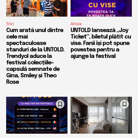
Stiri
Altele
Cum arată unul dintre
UNTOLD lansează „Joy
cele mai
Ticket”, biletul plătit cu
spectaculoase
vise. Fanii își pot spune
standuri de la UNTOLD.
povestea pentru a
Trendyol aduce la
ajunge la festival
festival colecțiile-
capsulă semnate de
Gina, Smiley și Theo
Rose