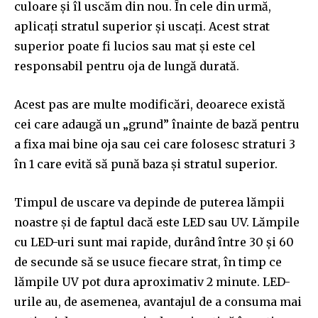
culoare și îl uscăm din nou. În cele din urmă,
conversation.
aplicați stratul superior și uscați. Acest strat
To subscribe, simply enter your email address on our website
superior poate fi lucios sau mat și este cel
or click the subscribe button below. Don't worry, we respect
responsabil pentru oja de lungă durată.
your privacy and won't spam your inbox. Your information is
safe with us.
Acest pas are multe modificări, deoarece există
cei care adaugă un „grund” înainte de bază pentru
a fixa mai bine oja sau cei care folosesc straturi 3
în 1 care evită să pună baza și stratul superior.
SUBSCRIBE
Timpul de uscare va depinde de puterea lămpii
I've read and accept the
Privacy Policy
.
noastre și de faptul dacă este LED sau UV. Lămpile
cu LED-uri sunt mai rapide, durând între 30 și 60
de secunde să se usuce fiecare strat, în timp ce
32,111
32,214
11,243
lămpile UV pot dura aproximativ 2 minute. LED-
Cititori
Cititori
Cititori
urile au, de asemenea, avantajul de a consuma mai