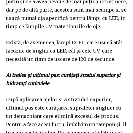
puțin și de a avea nevoie de mai puțină întreținere,
dar pe de altă parte, acestea sunt mai scumpe și se
usucă numai oja specifică pentru lămpi cu LED, în
timp ce lămpile UV toate tipurile de oje.
Există, de asemenea, lămpi CCFL, care usucă atât
lacurile de unghii cu LED, cât și cele UV, care
necesită un timp de uscare de 120 de secunde.
Al treilea și ultimul pas: curățați stratul superior și
hidratați cuticulele
După aplicarea ojelor și a stratului superior,
ultimul pas este curățarea suprafeței unghiei cu
un demachiant care elimină excesul de produs.
Pentru a face acest lucru, îmbibăm un tampon și îl
trecem peste unghie. De asemenea, vă sfătuim să