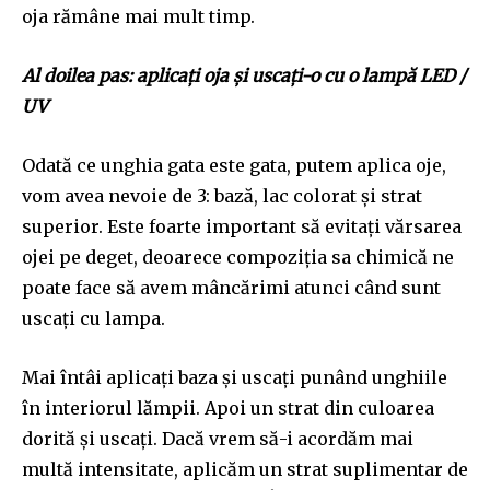
oja rămâne mai mult timp.
Al doilea pas: aplicați oja și uscați-o cu o lampă LED /
UV
Odată ce unghia gata este gata, putem aplica oje,
vom avea nevoie de 3: bază, lac colorat și strat
superior. Este foarte important să evitați vărsarea
ojei pe deget, deoarece compoziția sa chimică ne
poate face să avem mâncărimi atunci când sunt
uscați cu lampa.
Mai întâi aplicați baza și uscați punând unghiile
în interiorul lămpii. Apoi un strat din culoarea
dorită și uscaţi. Dacă vrem să-i acordăm mai
Join our community of
multă intensitate, aplicăm un strat suplimentar de
SUBSCRIBERS and be part of the