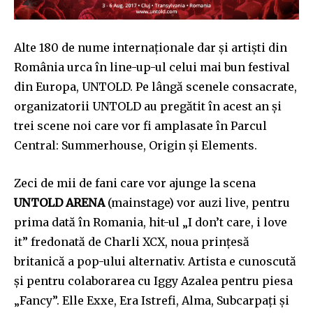
Alte 180 de nume internaționale dar și artiști din
România urca în line-up-ul celui mai bun festival
din Europa, UNTOLD. Pe lângă scenele consacrate,
organizatorii UNTOLD au pregătit în acest an și
trei scene noi care vor fi amplasate în Parcul
Central: Summerhouse, Origin și Elements.
Zeci de mii de fani care vor ajunge la scena
UNTOLD ARENA
(mainstage) vor auzi live, pentru
prima dată în Romania, hit-ul „I don’t care, i love
it” fredonată de Charli XCX, noua prințesă
britanică a pop-ului alternativ. Artista e cunoscută
și pentru colaborarea cu Iggy Azalea pentru piesa
„Fancy”. Elle Exxe, Era Istrefi, Alma, Subcarpați și