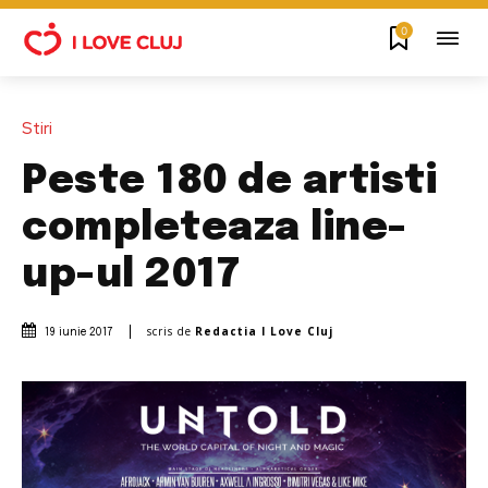
0
Stiri
Peste 180 de artisti
completeaza line-
up-ul 2017
scris de
Redactia I Love Cluj
19 iunie 2017