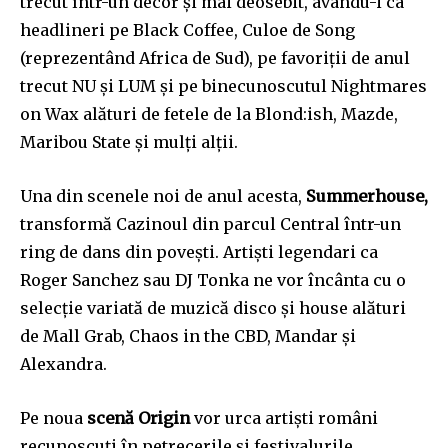
trecut într-un decor și mai deosebit, avându-i ca
headlineri pe Black Coffee, Culoe de Song
32,111
32,214
11,243
(reprezentând Africa de Sud), pe favoriții de anul
Cititori
Cititori
Cititori
trecut NU și LUM și pe binecunoscutul Nightmares
on Wax alături de fetele de la Blond:ish, Mazde,
Maribou State și mulți alții.
Una din scenele noi de anul acesta,
Summerhouse,
transformă Cazinoul din parcul Central într-un
ring de dans din povești. Artiști legendari ca
Roger Sanchez sau DJ Tonka ne vor încânta cu o
selecție variată de muzică disco și house alături
de Mall Grab, Chaos in the CBD, Mandar și
Alexandra.
Pe noua
scenă Origin
vor urca artiști români
recunoscuți în petrecerile și festivalurile