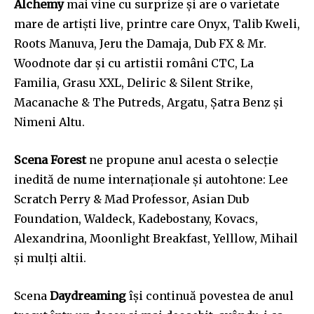
Alchemy
mai vine cu surprize și are o varietate
mare de artiști live, printre care Onyx, Talib Kweli,
Roots Manuva, Jeru the Damaja, Dub FX & Mr.
Join our community of
Woodnote dar și cu artistii români CTC, La
SUBSCRIBERS and be part of the
Familia, Grasu XXL, Deliric & Silent Strike,
conversation.
Macanache & The Putreds, Argatu, Șatra Benz și
To subscribe, simply enter your email address on our website
Nimeni Altu.
or click the subscribe button below. Don't worry, we respect
your privacy and won't spam your inbox. Your information is
Scena Forest
ne propune anul acesta o selecție
safe with us.
inedită de nume internaționale și autohtone: Lee
Scratch Perry & Mad Professor, Asian Dub
Foundation, Waldeck, Kadebostany, Kovacs,
Alexandrina, Moonlight Breakfast, Yelllow, Mihail
SUBSCRIBE
și mulți altii.
I've read and accept the
Privacy Policy
.
Scena
Daydreaming
își continuă povestea de anul