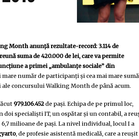
ing Month anunță rezultate-record: 3.114 de
reună suma de 420.000 de lei, care va permite
funcțiune a primei „ambulanțe sociale” din
ai mare număr de participanți și cea mai mare sum
iții ale concursului Walking Month de până acum.
 făcut
979.106.452
de pași. Echipa de pe primul loc,
n doi specialiști IT, un ospătar și un contabil, a reu
 6,7 milioane de pași. La nivel individual, locul I a
gyarto
, de profesie asistentă medicală, care a reușit