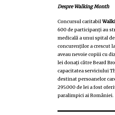
Despre Walking Month
Concursul caritabil
Walk
600 de participanți au st
medicală a unui spital de
concurenților a crescut l
aveau nevoie copiii cu di
lei donați către Beard Bro
capacitatea serviciului 
destinat persoanelor care
295.000 de lei a fost ofe
paralimpici ai României.