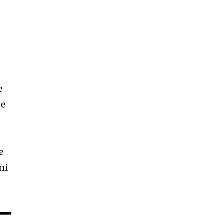
e
de
e
ni