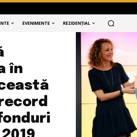
ANTE
EVENIMENTE
REZIDENȚIAL
ă
a în
această
record
fonduri
 2019