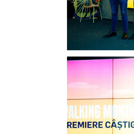
Join our commu
SUBSCRIBERS an
of the conversa
To subscribe, simply enter your e