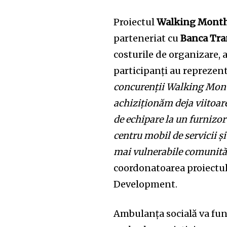
Proiectul
Walking Mont
parteneriat cu
Banca Tra
costurile de organizare, 
participanți au reprezent
concurenții Walking Mont
achiziționăm deja viitoar
de echipare la un furnizor 
centru mobil de servicii ș
mai vulnerabile comunităț
coordonatoarea proiectu
Development.
Ambulanța socială va func