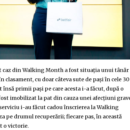
t worry, we respect your privacy and
I've read and a
mation is safe with us.
32,214
Cititori
 caz din Walking Month a fost situația unui tânăr
în clasament, cu doar câteva sute de pași în cele 30
t însă primii pași pe care acesta i-a făcut, după o
fost imobilizat la pat din cauza unei afecțiuni grav
e serviciu i-au făcut cadou înscrierea la Walking
a pe drumul recuperării; fiecare pas, în această
t o victorie.