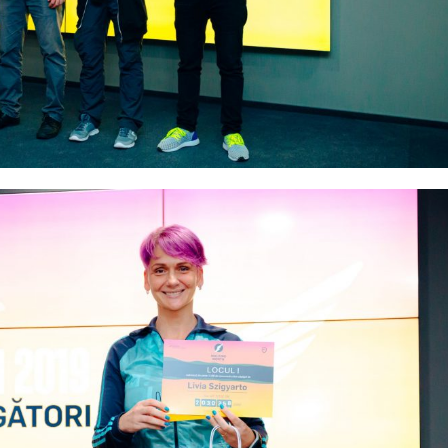
nity of
d be part
tion.
mail address on our website or click