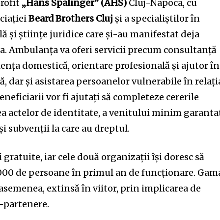
rofit
„Hans Spalinger” (AHS)
Cluj-Napoca, cu
ciației
Beard Brothers Cluj
și a specialiștilor în
ă și științe juridice care și-au manifestat deja
ta. Ambulanța va oferi servicii precum consultanță
olența domestică, orientare profesională și ajutor în
, dar și asistarea persoanelor vulnerabile în relați
eneficiarii vor fi ajutați să completeze cererile
a actelor de identitate, a venitului minim garanta
și subvenții la care au dreptul.
i gratuite, iar cele două organizații își doresc să
.000 de persoane în primul an de funcționare. Gam
e asemenea, extinsă în viitor, prin implicarea de
i-partenere.