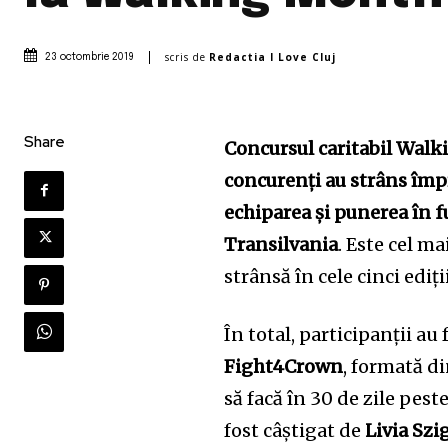
scris de
Redactia I Love Cluj
23 octombrie 2019
Share
Concursul caritabil Walk
concurenți au strâns împ
echiparea și punerea în 
Transilvania
. Este cel m
strânsă în cele cinci ed
În total, participanții au
Fight4Crown
, formată di
să facă în 30 de zile peste
fost câștigat de
Livia Szi