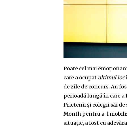
the subscribe button below. Don'
won't spam your inbox. Your infor
32,111
Cititori
Poate cel mai emoționant
care a ocupat
ultimul
loc
de zile de concurs. Au fos
perioadă lungă în care a 
Prietenii și colegii săi d
Month pentru a-l mobiliz
situație, a fost cu adevăra