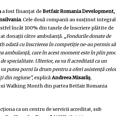
h
a fost finanțat de
Betfair Romania Development,
nsilvania
. Cele două companii au susținut integral
astfel încât 100% din taxele de înscriere plătite de
at donații către ambulanță. „
Fondurile donate de
h odată cu înscrierea în competiție ne-au permis să
ea ambulanță, care în acest moment este în plin pro
de specialitate. Ulterior, ea va fi acreditată ca un
i va putea porni la drum pentru a oferi asistență celo
i din regiune”,
explică
Andreea Misarăș
,
lui Walking Month din partea Betfair Romania
ționa ca un centru de servicii acreditat, sub