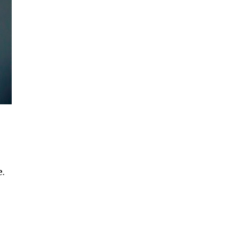
ccept the
Privacy Policy
.
11,243
Cititori
e.