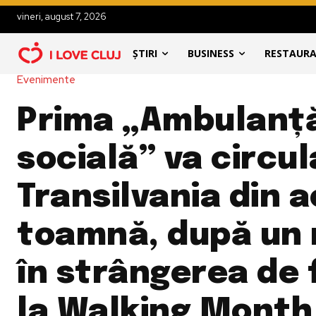
vineri, august 7, 2026
ȘTIRI
BUSINESS
RESTAUR
Evenimente
Prima „Ambulanț
socială” va circul
Transilvania din 
toamnă, după un 
în strângerea de 
la Walking Month