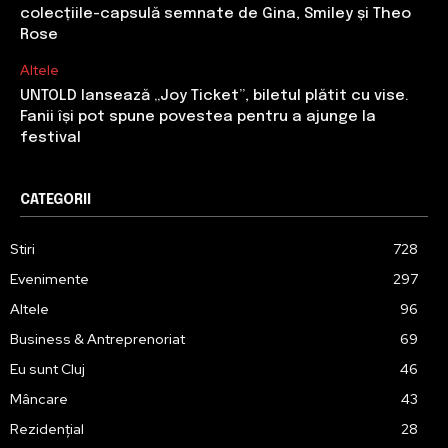
colecțiile-capsulă semnate de Gina, Smiley și Theo
Rose
Altele
UNTOLD lansează „Joy Ticket”, biletul plătit cu vise.
Fanii își pot spune povestea pentru a ajunge la
festival
CATEGORII
Stiri
728
Evenimente
297
Altele
96
Business & Antreprenoriat
69
Eu sunt Cluj
46
Mâncare
43
Rezidențial
28