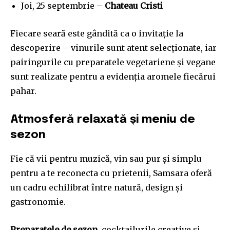
Joi, 25 septembrie –
Chateau Cristi
To subscribe, simply enter your email address on our website
or click the subscribe button below. Don't worry, we respect
your privacy and won't spam your inbox. Your information is
Fiecare seară este gândită ca o invitație la
safe with us.
descoperire – vinurile sunt atent selecționate, iar
pairingurile cu preparatele vegetariene și vegane
sunt realizate pentru a evidenția aromele fiecărui
pahar.
SUBSCRIBE
Atmosferă relaxată și meniu de
I've read and accept the
Privacy Policy
.
sezon
Fie că vii pentru muzică, vin sau pur și simplu
pentru a te reconecta cu prietenii, Samsara oferă
32,111
32,214
11,243
un cadru echilibrat între natură, design și
Cititori
Cititori
Cititori
gastronomie.
Preparatele de sezon
, cocktailurile creative și