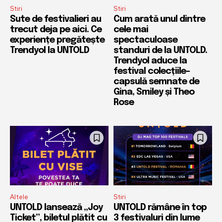
Stiri
Stiri
Sute de festivalieri au
Cum arată unul dintre
trecut deja pe aici. Ce
cele mai
experiențe pregătește
spectaculoase
Trendyol la UNTOLD
standuri de la UNTOLD.
Trendyol aduce la
festival colecțiile-
capsulă semnate de
Gina, Smiley și Theo
Rose
Altele
Stiri
UNTOLD lansează „Joy
UNTOLD rămâne în top
Ticket”, biletul plătit cu
3 festivaluri din lume