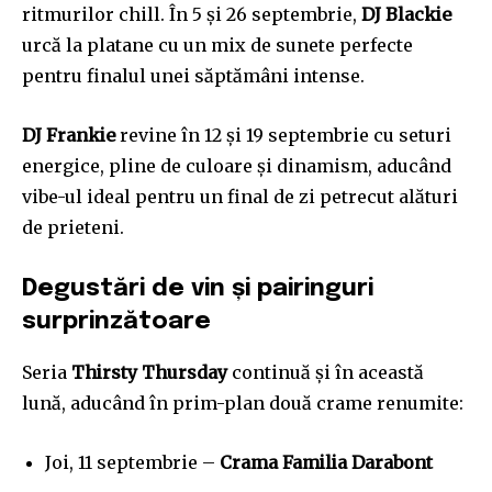
ritmurilor chill. În 5 și 26 septembrie,
DJ Blackie
urcă la platane cu un mix de sunete perfecte
pentru finalul unei săptămâni intense.
DJ Frankie
revine în 12 și 19 septembrie cu seturi
energice, pline de culoare și dinamism, aducând
vibe-ul ideal pentru un final de zi petrecut alături
de prieteni.
Degustări de vin și pairinguri
surprinzătoare
Seria
Thirsty Thursday
continuă și în această
lună, aducând în prim-plan două crame renumite:
Join our community of
SUBSCRIBERS and be part of the
conversation.
Joi, 11 septembrie –
Crama Familia Darabont