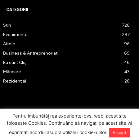
CATEGORII
Stiri
728
Evenimente
297
Altele
96
Business & Antreprenoriat
69
Eu sunt Cluj
46
Mâncare
43
Rezidențial
28
Pentru îmbunătăţirea experienţei dvs. web, acest site
Urmărește-ne în social media:
foloseşte Cookies. Continuând să navigaţi pe acest site vă
exprimaţi acordul asupra utilizării cookie-urilor.
Accept