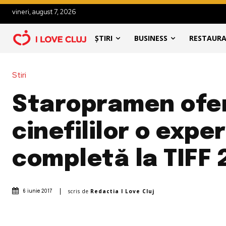
vineri, august 7, 2026
ȘTIRI
BUSINESS
RESTAUR
Stiri
Staropramen ofe
cinefililor o expe
completă la TIFF 
scris de
Redactia I Love Cluj
6 iunie 2017