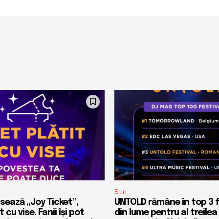
Stiri
sează „Joy Ticket”,
UNTOLD rămâne în top 3 f
t cu vise. Fanii își pot
din lume pentru al treilea