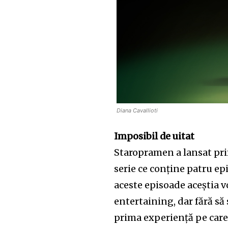
Diana Cavallioti
Join our commu
Imposibil de uitat
SUBSCRIBERS an
Staropramen a lansat pri
of the conversa
serie ce conține patru ep
aceste episoade aceștia 
To subscribe, simply enter your e
entertaining, dar fără să
the subscribe button below. Don'
won't spam your inbox. Your infor
prima experiență pe care 