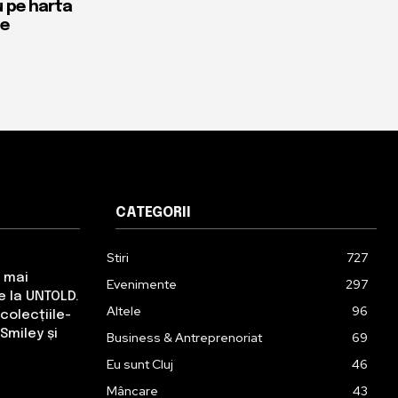
u pe harta
te
CATEGORII
Stiri
727
e mai
Evenimente
297
 la UNTOLD.
Altele
96
colecțiile-
Smiley și
Business & Antreprenoriat
69
Eu sunt Cluj
46
Mâncare
43