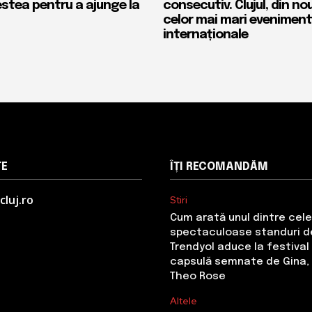
stea pentru a ajunge la
consecutiv. Clujul, din no
celor mai mari evenimen
internaționale
TE
ÎȚI RECOMANDĂM
cluj.ro
Stiri
Cum arată unul dintre cel
spectaculoase standuri de
Trendyol aduce la festival 
capsulă semnate de Gina, 
Theo Rose
Altele