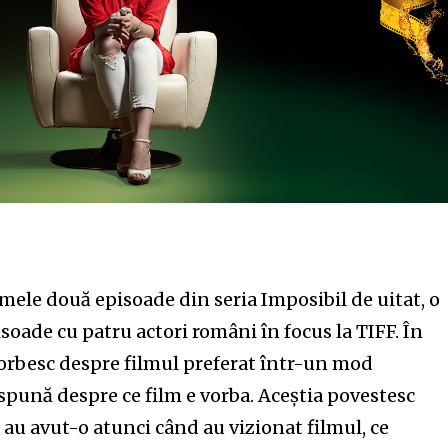
nity of
d be part
mele două episoade din seria Imposibil de uitat, o
tion.
isoade cu patru actori români în focus la TIFF. În
vorbesc despre filmul preferat într-un mod
mail address on our website or click
 spună despre ce film e vorba. Aceștia povestesc
t worry, we respect your privacy and
I've read and a
mation is safe with us.
au avut-o atunci când au vizionat filmul, ce