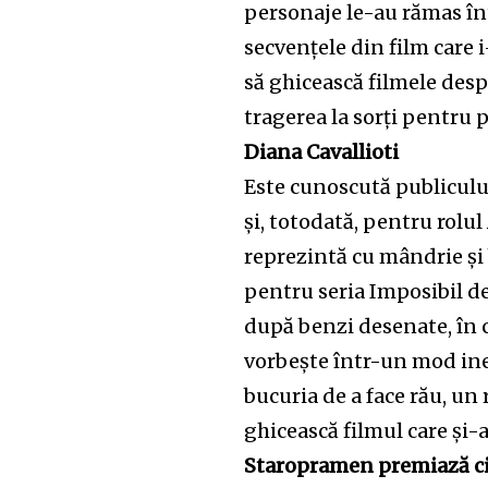
personaje le-au rămas în
secvențele din film care i
să ghicească filmele despr
tragerea la sorți pentru 
32,111
Cititori
Diana Cavallioti
Este cunoscută publiculu
și, totodată, pentru rolul
reprezintă cu mândrie și 
pentru seria Imposibil d
după benzi desenate, în c
vorbește într-un mod ine
bucuria de a face rău, un r
ghicească filmul care și-
Staropramen premiază ci