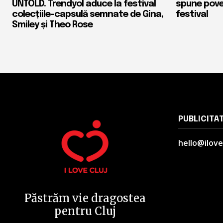
UNTOLD. Trendyol aduce la festival
spune pove
colecțiile-capsulă semnate de Gina,
festival
Smiley și Theo Rose
PUBLICITA
hello@ilove
Păstrăm vie dragostea
pentru Cluj