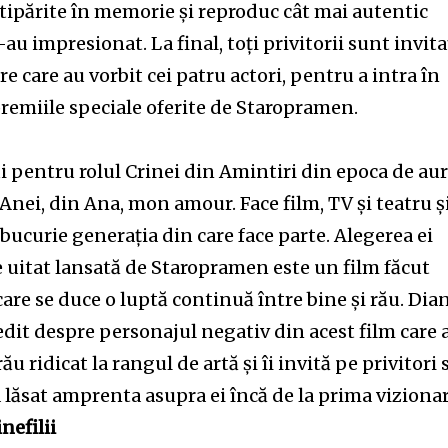
tipărite în memorie și reproduc cât mai autentic
-au impresionat. La final, toți privitorii sunt invita
e care au vorbit cei patru actori, pentru a intra în
premiile speciale oferite de Staropramen.
32,214
Cititori
i pentru rolul Crinei din Amintiri din epoca de au
 Anei, din Ana, mon amour. Face film, TV și teatru ș
bucurie generația din care face parte. Alegerea ei
e uitat lansată de Staropramen este un film făcut
are se duce o luptă continuă între bine și rău. Dia
dit despre personajul negativ din acest film care 
ău ridicat la rangul de artă și îi invită pe privitori 
a lăsat amprenta asupra ei încă de la prima vizionar
nefilii