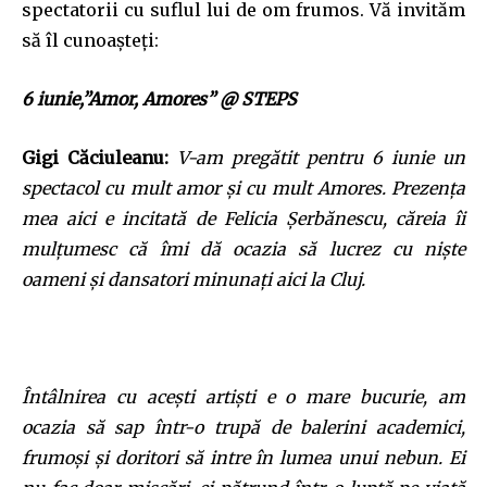
spectatorii cu suflul lui de om frumos. Vă invităm
să îl cunoaşteţi:
6 iunie,”Amor, Amores” @ STEPS
Gigi Căciuleanu:
V-am pregătit pentru 6 iunie un
spectacol cu mult amor şi cu mult Amores. Prezenţa
mea aici e incitată de Felicia Şerbănescu, căreia îi
mulţumesc că îmi dă ocazia să lucrez cu nişte
oameni şi dansatori minunaţi aici la Cluj.
Întâlnirea cu aceşti artişti e o mare bucurie, am
ocazia să sap într-o trupă de balerini academici,
frumoşi şi doritori să intre în lumea unui nebun. Ei