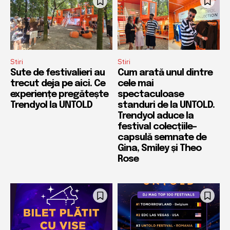
Stiri
Stiri
Sute de festivalieri au
Cum arată unul dintre
trecut deja pe aici. Ce
cele mai
experiențe pregătește
spectaculoase
Trendyol la UNTOLD
standuri de la UNTOLD.
Trendyol aduce la
festival colecțiile-
capsulă semnate de
Gina, Smiley și Theo
Rose