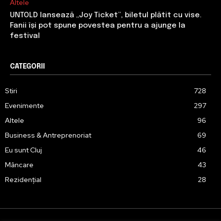
Altele
UNTOLD lansează „Joy Ticket”, biletul plătit cu vise.
Fanii își pot spune povestea pentru a ajunge la
festival
CATEGORII
Stiri
728
Evenimente
297
Altele
96
Business & Antreprenoriat
69
Eu sunt Cluj
46
Mâncare
43
Rezidențial
28