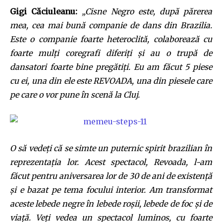
Gigi Căciuleanu:
„Cisne Negro este, după părerea
mea, cea mai bună companie de dans din Brazilia.
Este o companie foarte heteroclită, colaborează cu
foarte mulţi coregrafi diferiţi şi au o trupă de
dansatori foarte bine pregătiţi. Eu am făcut 5 piese
cu ei, una din ele este REVOADA, una din piesele care
pe care o vor pune în scenă la Cluj.
Join our community of
SUBSCRIBERS and be part of the
conversation.
To subscribe, simply enter your email address on our website
O să vedeţi că se simte un puternic spirit brazilian în
or click the subscribe button below. Don't worry, we respect
reprezentaţia lor. Acest spectacol, Revoada, l-am
your privacy and won't spam your inbox. Your information is
safe with us.
făcut pentru aniversarea lor de 30 de ani de existenţă
şi e bazat pe tema focului interior. Am transformat
aceste lebede negre în lebede roşii, lebede de foc şi de
viaţă. Veţi vedea un spectacol luminos, cu foarte