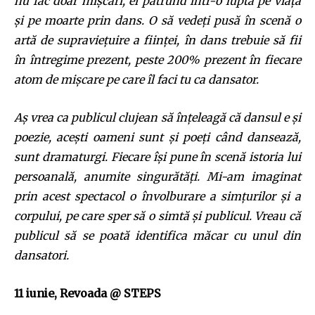
nu fac doar mişcări, ei pătrund într-o luptă pe viaţă
şi pe moarte prin dans. O să vedeţi pusă în scenă o
artă de supravieţuire a fiinţei, în dans trebuie să fii
în întregime prezent, peste 200% prezent în fiecare
atom de mişcare pe care îl faci tu ca dansator.
Aş vrea ca publicul clujean să înţeleagă că dansul e şi
poezie, aceşti oameni sunt şi poeţi când dansează,
sunt dramaturgi. Fiecare îşi pune în scenă istoria lui
persoanală, anumite singurătăţi. Mi-am imaginat
prin acest spectacol o învolburare a simţurilor şi a
corpului, pe care sper să o simtă şi publicul. Vreau că
publicul să se poată identifica măcar cu unul din
dansatori.
11 iunie, Revoada @ STEPS