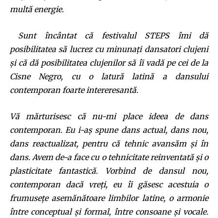
multă energie.
SUBSCRIBE
Sunt încântat că festivalul STEPS îmi dă
I've read and accept the
Privacy Policy
.
posibilitatea să lucrez cu minunaţi dansatori clujeni
şi că dă posibilitatea clujenilor să îi vadă pe cei de la
Cisne Negro, cu o latură latină a dansului
32,111
32,214
11,243
contemporan foarte intereresantă.
Cititori
Cititori
Cititori
Vă mărturisesc că nu-mi place ideea de dans
contemporan. Eu i-aş spune dans actual, dans nou,
dans reactualizat, pentru că tehnic avansăm şi în
dans. Avem de-a face cu o tehnicitate reinventată şi o
plasticitate fantastică. Vorbind de dansul nou,
contemporan dacă vreţi, eu îi găsesc acestuia o
frumuseţe asemănătoare limbilor latine, o armonie
între conceptual şi formal, între consoane şi vocale.