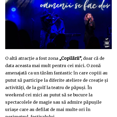
Join our community of
SUBSCRIBERS and be part of the
conversation.
O altă atracție a fost zona
„Copilării”,
doar că de
data aceasta mai mult pentru cei mici
.
O zonă
To subscribe, simply enter your email address on our website
or click the subscribe button below. Don't worry, we respect
amenajată ca un tărâm fantastic în care copiii au
your privacy and won't spam your inbox. Your information is
putut să participe la diferite ateliere de creație și
safe with us.
activități, de la golf la teatru de păpuși. În
weekend cei mici au putut să se bucure la
spectacolele de magie sau să admire păpușile
uriașe care au defilat de mai multe ori în
SUBSCRIBE
perimetrul festivalului.