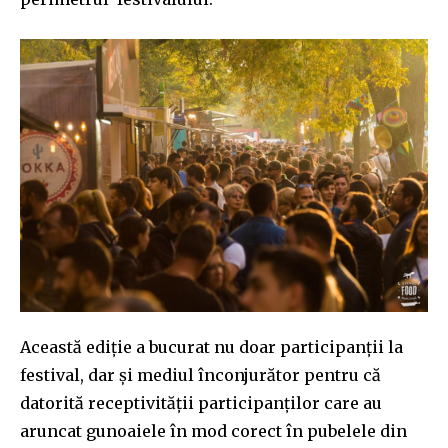
I've read and accept the
Privacy Policy
.
32,111
32,214
11,243
Cititori
Cititori
Cititori
Această ediție a bucurat nu doar participanții la
festival, dar și mediul înconjurător pentru că
datorită receptivității participanților care au
aruncat gunoaiele în mod corect în pubelele din