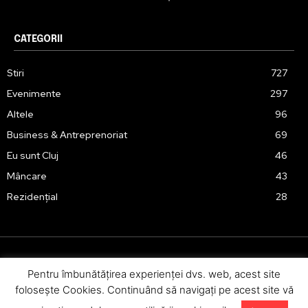
CATEGORII
Stiri
727
Evenimente
297
Altele
96
Business & Antreprenoriat
69
Eu sunt Cluj
46
Mâncare
43
Rezidențial
28
Pentru îmbunătăţirea experienţei dvs. web, acest site
Urmărește-ne în social media:
foloseşte Cookies. Continuând să navigaţi pe acest site vă