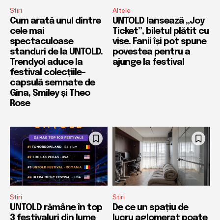
Stiri
Altele
Cum arată unul dintre
UNTOLD lansează „Joy
cele mai
Ticket”, biletul plătit cu
spectaculoase
vise. Fanii își pot spune
standuri de la UNTOLD.
povestea pentru a
Trendyol aduce la
ajunge la festival
festival colecțiile-
capsulă semnate de
Gina, Smiley și Theo
Rose
Stiri
Stiri
UNTOLD rămâne în top
De ce un spațiu de
3 festivaluri din lume
lucru aglomerat poate