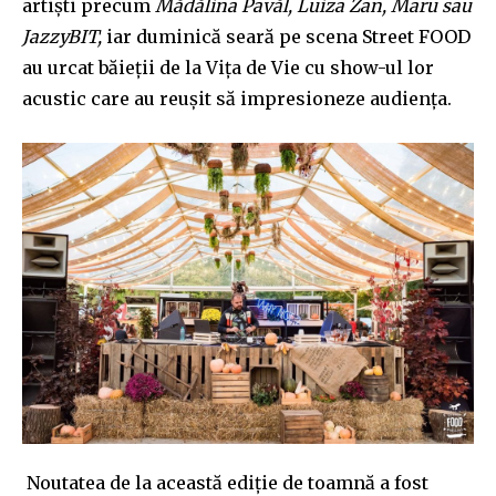
artiști precum
Mădălina Pavăl, Luiza Zan, Maru sau
JazzyBIT,
iar duminică seară pe scena Street FOOD
au urcat băieții de la Vița de Vie cu show-ul lor
acustic care au reușit să impresioneze audiența.
Noutatea de la această ediție de toamnă a fost