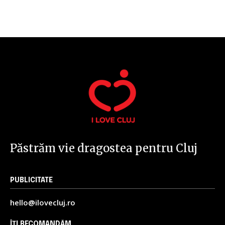
32,111
32,214
11,243
Cititori
Cititori
Cititori
Păstrăm vie dragostea pentru Cluj
PUBLICITATE
hello@ilovecluj.ro
ÎȚI RECOMANDĂM